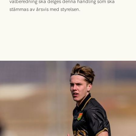
valberedning ska delges denna handling som ska
stämmas av årsvis med styrelsen.