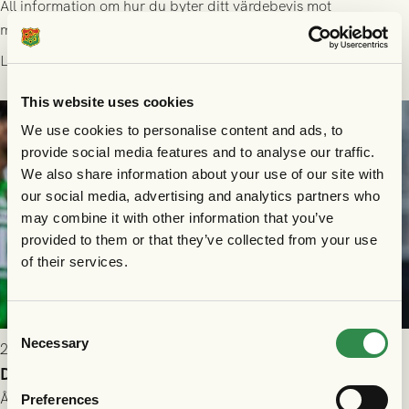
All information om hur du byter ditt värdebevis mot
matchbiljett på plats i Danmark, samt vad som gäller för dig
som står på reservlista eller fått förhinder.
Läs mer
This website uses cookies
We use cookies to personalise content and ads, to
provide social media features and to analyse our traffic.
We also share information about your use of our site with
our social media, advertising and analytics partners who
may combine it with other information that you’ve
provided to them or that they’ve collected from your use
of their services.
Consent
Necessary
Selection
2026-07-26 21:00
Delad poäng mot Halmstads BK
Åter i Allsvenskan stod Halmstads BK för motståndet i en
Preferences