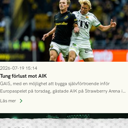
2026-07-19 15:14
Tung förlust mot AIK
GAIS, med en möjlighet att bygga självförtroende inför
Europaspelet på torsdag, gästade AIK på Strawberry Arena i
Stockholm . Men trots konstant hotande i första halvlek av
Läs mer
GAIS så var det AIK, i andra halvlek, som höjde tempot och
lyckades få in 2-0.