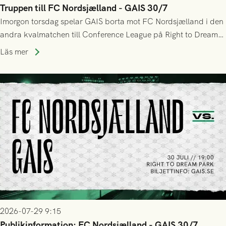
Truppen till FC Nordsjælland - GAIS 30/7
Imorgon torsdag spelar GAIS borta mot FC Nordsjælland i den
andra kvalmatchen till Conference League på Right to Dream
Park! Fredrik Holmberg och ledarstaben har tagit ut följande
Läs mer
trupp till matchen:
2026-07-29 9:15
Publikinformation: FC Nordsjælland - GAIS 30/7