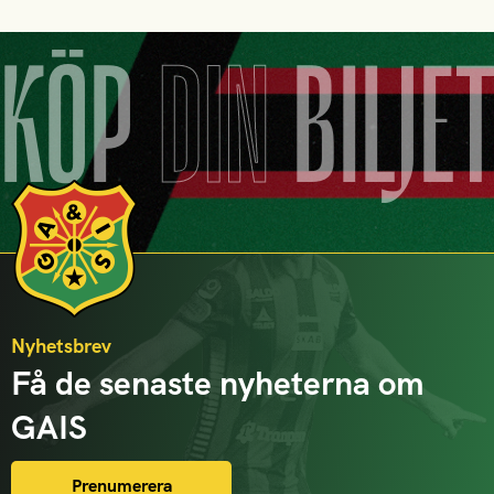
KÖP
DIN
BILJE
Nyhetsbrev
Få de senaste nyheterna om
GAIS
Prenumerera