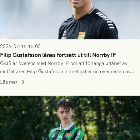
2026-07-15 16:00
Filip Gustafsson lånas fortsatt ut till Norrby IF
GAIS är överens med Norrby IF om att förlänga utlånet av
mittfältaren Filip Gustafsson. Lånet gäller nu över resten av
säsongen 2026.
Läs mer