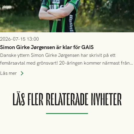
2026-07-15 13:00
Simon Girke Jørgensen är klar för GAIS
Danske yttern Simon Girke Jørgensen har skrivit på ett
femårsavtal med grönsvart! 20-åringen kommer närmast från
spel i färöiska Skála IF.
Läs mer
LÄS FLER RELATERADE NYHETER