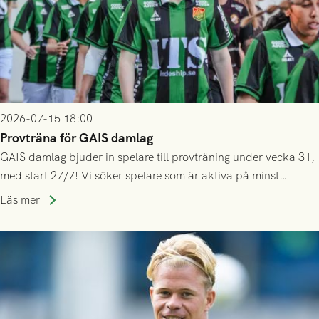
2026-07-15 18:00
Provträna för GAIS damlag
GAIS damlag bjuder in spelare till provträning under vecka 31,
med start 27/7! Vi söker spelare som är aktiva på minst
division 3-nivå.
Läs mer