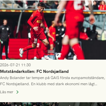
2026-07-21 11:30
Motståndarkollen: FC Nordsjælland
Andy Bolander tar tempen på GAIS första europamotståndare,
FC Nordsjælland. En klubb med stark ekonomi men lågt
publiksnitt, ett lag med både kollektiv styrka och individuell
Läs mer
finess.