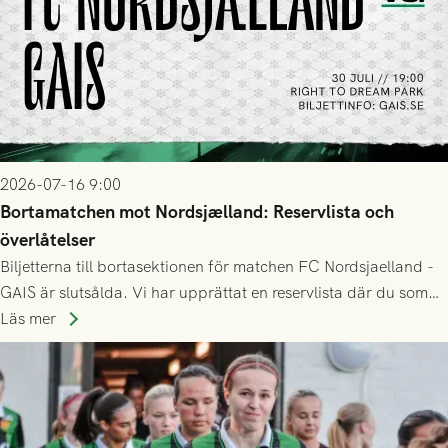
2026-07-16 9:00
Bortamatchen mot Nordsjælland: Reservlista och
överlåtelser
Biljetterna till bortasektionen för matchen FC Nordsjaelland -
GAIS är slutsålda. Vi har upprättat en reservlista där du som
ännu inte har någon biljett kan anmäla ditt intresse. Du kan
Läs mer
inte själv överlåta din biljett till någon annan.