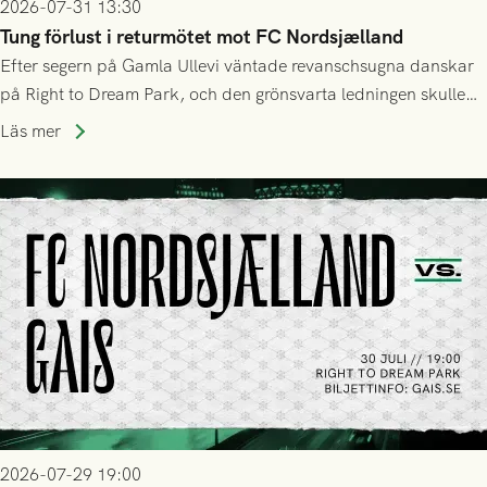
2026-07-31 13:30
Tung förlust i returmötet mot FC Nordsjælland
Efter segern på Gamla Ullevi väntade revanschsugna danskar
på Right to Dream Park, och den grönsvarta ledningen skulle
upphöra efter mindre än kvarten spelad. På lika mark visade
Läs mer
sig Nordsjälland numren för stora och matchen slutade i
tennissiffror och det grönsvarta europaäventyret tog slut.
2026-07-29 19:00