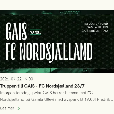
bollen, men GAIS försvarade sig disciplinerat och säkrade en
seger! Matchfoto: Mikael Josefsson & Lasse Ekström
2026-07-22 19:00
Truppen till GAIS - FC Nordsjælland 23/7
Imorgon torsdag spelar GAIS herrar hemma mot FC
Nordsjælland på Gamla Ullevi med avspark kl 19.00! Fredrik
Holmberg och ledarstaben har tagit ut följande trupp till
Läs mer
matchen: