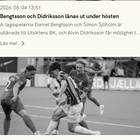
2026-08-04 13:51
Bengtsson och Didriksson lånas ut under hösten
A-lagsspelarna Daniel Bengtsson och Simon Sjöholm är
utlånade till Utsiktens BK, och Alvin Didriksson får möjlighet till
speltid i Hestrafors genom föreningssamarbete.
Läs mer