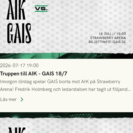
2026-07-17 19:00
Truppen till AIK - GAIS 18/7
Imorgon lördag spelar GAIS borta mot AIK på Strawberry
Arena! Fredrik Holmberg och ledarstaben har tagit ut följande
trupp till matchen:
Läs mer