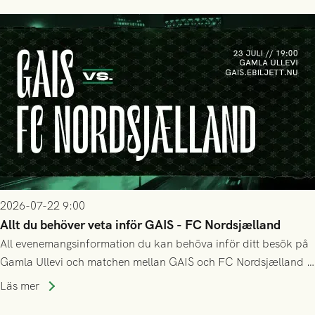
2026-07-22 9:00
Allt du behöver veta inför GAIS - FC Nordsjælland
All evenemangsinformation du kan behöva inför ditt besök på
Gamla Ullevi och matchen mellan GAIS och FC Nordsjælland i
kvalet till Conference League! Avspark kl 19.00 på torsdag
Läs mer
23/7.