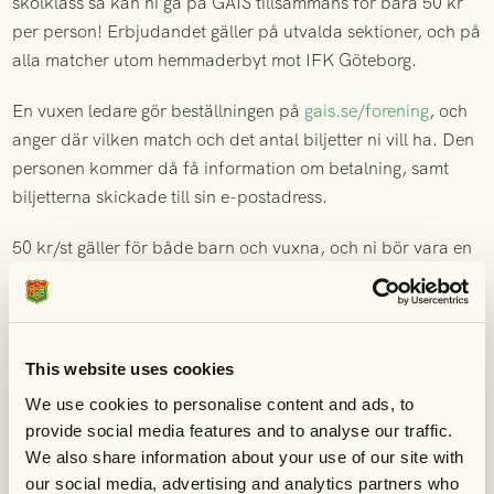
skolklass så kan ni gå på GAIS tillsammans för bara 50 kr
per person! Erbjudandet gäller på utvalda sektioner, och på
alla matcher utom hemmaderbyt mot IFK Göteborg.
En vuxen ledare gör beställningen på
gais.se/forening
, och
anger där vilken match och det antal biljetter ni vill ha. Den
personen kommer då få information om betalning, samt
biljetterna skickade till sin e-postadress.
50 kr/st gäller för både barn och vuxna, och ni bör vara en
grupp om minst 10 personer för att ta del av erbjudandet.
Kom ihåg att
beställa i god tid
eftersom beställningarna
hanteras manuellt.
This website uses cookies
We use cookies to personalise content and ads, to
provide social media features and to analyse our traffic.
We also share information about your use of our site with
our social media, advertising and analytics partners who