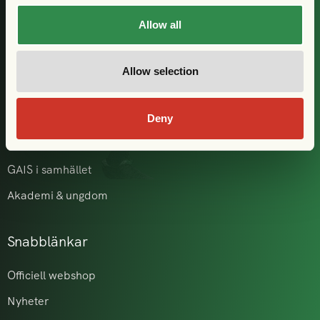
Allow all
Klubben
Historia
Allow selection
Herrlaget
Damlaget
Deny
Våra partners
GAIS i samhället
Akademi & ungdom
Snabblänkar
Officiell webshop
Nyheter