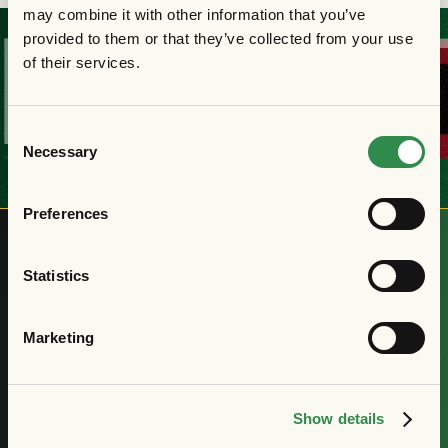
may combine it with other information that you’ve
provided to them or that they’ve collected from your use
KÖP
DIN
BILJE
of their services.
Consent
Necessary
Selection
Preferences
Statistics
Nyhetsbrev
Få de senaste nyheterna om
Marketing
GAIS
Prenumerera
Show details