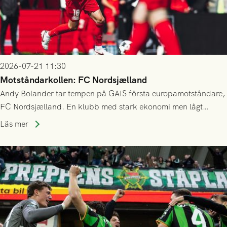
2026-07-21 11:30
Motståndarkollen: FC Nordsjælland
Andy Bolander tar tempen på GAIS första europamotståndare,
FC Nordsjælland. En klubb med stark ekonomi men lågt
publiksnitt, ett lag med både kollektiv styrka och individuell
Läs mer
finess.