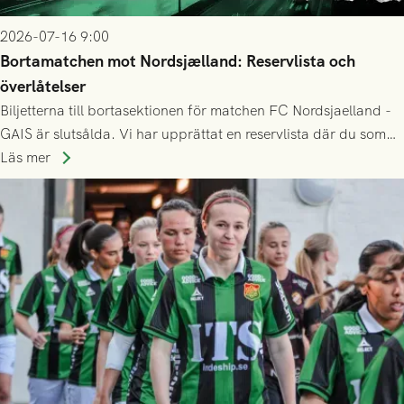
2026-07-16 9:00
Bortamatchen mot Nordsjælland: Reservlista och
överlåtelser
Biljetterna till bortasektionen för matchen FC Nordsjaelland -
GAIS är slutsålda. Vi har upprättat en reservlista där du som
ännu inte har någon biljett kan anmäla ditt intresse. Du kan
Läs mer
inte själv överlåta din biljett till någon annan.