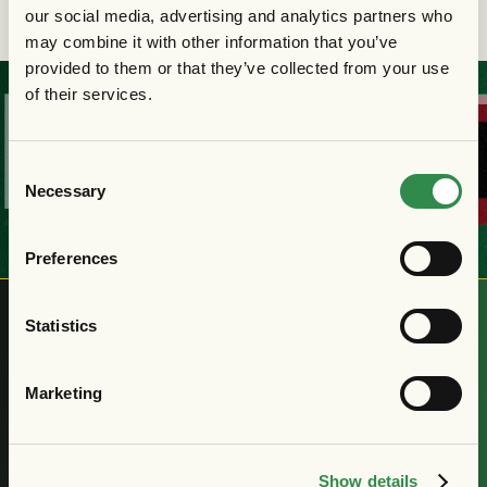
our social media, advertising and analytics partners who
may combine it with other information that you’ve
provided to them or that they’ve collected from your use
of their services.
KÖP
DIN
BILJE
Consent
Necessary
Selection
Preferences
Statistics
Nyhetsbrev
Marketing
Få de senaste nyheterna om
GAIS
Show details