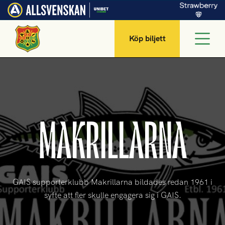
Köp biljett
MAKRILLARNA
GAIS supporterklubb Makrillarna bildades redan 1961 i
syfte att fler skulle engagera sig i GAIS.