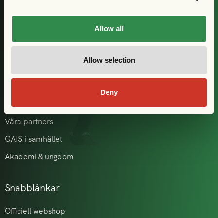
Prenumerera
Allow all
Klubben
Allow selection
Historia
Herrlaget
Deny
Damlaget
Våra partners
GAIS i samhället
Akademi & ungdom
Snabblänkar
Officiell webshop