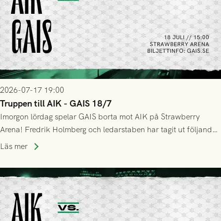
2026-07-17 19:00
Truppen till AIK - GAIS 18/7
Imorgon lördag spelar GAIS borta mot AIK på Strawberry
Arena! Fredrik Holmberg och ledarstaben har tagit ut följande
trupp till matchen:
Läs mer