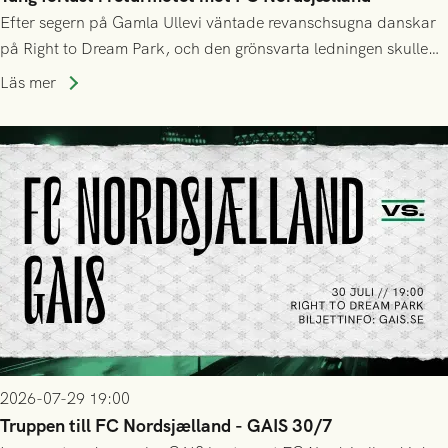
Efter segern på Gamla Ullevi väntade revanschsugna danskar
på Right to Dream Park, och den grönsvarta ledningen skulle
upphöra efter mindre än kvarten spelad. På lika mark visade
Läs mer
sig Nordsjälland numren för stora och matchen slutade i
tennissiffror och det grönsvarta europaäventyret tog slut.
2026-07-29 19:00
Truppen till FC Nordsjælland - GAIS 30/7