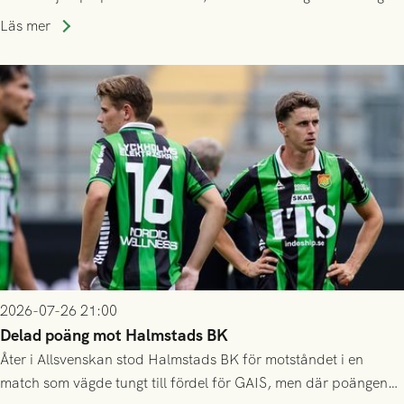
som står på reservlista eller fått förhinder.
Läs mer
2026-07-26 21:00
Delad poäng mot Halmstads BK
Åter i Allsvenskan stod Halmstads BK för motståndet i en
match som vägde tungt till fördel för GAIS, men där poängen