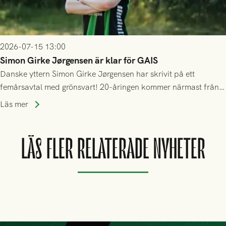
2026-07-15 13:00
Simon Girke Jørgensen är klar för GAIS
Danske yttern Simon Girke Jørgensen har skrivit på ett
femårsavtal med grönsvart! 20-åringen kommer närmast från
spel i färöiska Skála IF.
Läs mer
LÄS FLER RELATERADE NYHETER