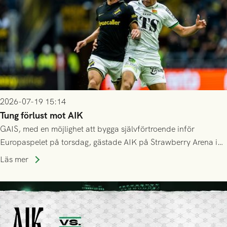
2026-07-19 15:14
Tung förlust mot AIK
GAIS, med en möjlighet att bygga självförtroende inför
Europaspelet på torsdag, gästade AIK på Strawberry Arena i
Stockholm . Men trots konstant hotande i första halvlek av
Läs mer
GAIS så var det AIK, i andra halvlek, som höjde tempot och
lyckades få in 2-0.