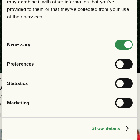
may combine it with other information that you’ve
provided to them or that they’ve collected from your use
of their services.
Consent
Necessary
Selection
Preferences
2026-07-22 9:00
Statistics
Allt du behöver veta inför GAIS - FC Nordsjælland
All evenemangsinformation du kan behöva inför ditt besök på
Marketing
Gamla Ullevi och matchen mellan GAIS och FC Nordsjælland i
kvalet till Conference League! Avspark kl 19.00 på torsdag
Läs mer
23/7.
Show details