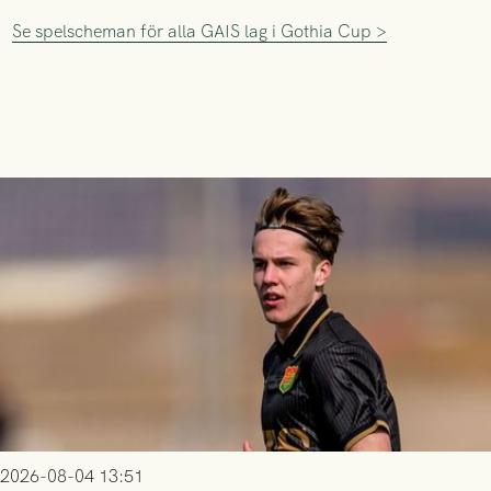
Se spelscheman för alla GAIS lag i Gothia Cup >
2026-08-04 13:51