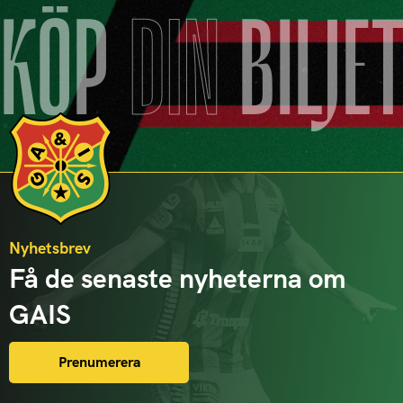
KÖP
DIN
BILJE
Nyhetsbrev
Få de senaste nyheterna om
GAIS
Prenumerera