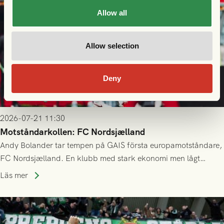
Allow all
Allow selection
Deny
2026-07-21 11:30
Motståndarkollen: FC Nordsjælland
Andy Bolander tar tempen på GAIS första europamotståndare,
FC Nordsjælland. En klubb med stark ekonomi men lågt
publiksnitt, ett lag med både kollektiv styrka och individuell
Läs mer
finess.