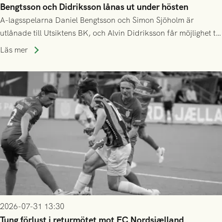
Bengtsson och Didriksson lånas ut under hösten
A-lagsspelarna Daniel Bengtsson och Simon Sjöholm är
utlånade till Utsiktens BK, och Alvin Didriksson får möjlighet till
speltid i Hestrafors genom föreningssamarbete.
Läs mer
2026-07-31 13:30
Tung förlust i returmötet mot FC Nordsjælland