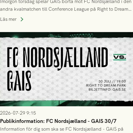
Imorgon torsdag spelar GAIS borta mot FC Nordsjælland i den
andra kvalmatchen till Conference League på Right to Dream
Park! Fredrik Holmberg och ledarstaben har tagit ut följande
Läs mer
trupp till matchen:
2026-07-29 9:15
Publikinformation: FC Nordsjælland - GAIS 30/7
Information för dig som ska se FC Nordsjælland - GAIS på