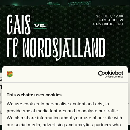
seger! Matchfoto: Mikael Josefsson & Lasse Ekström
2026-07-22 19:00
Truppen till GAIS - FC Nordsjælland 23/7
Imorgon torsdag spelar GAIS herrar hemma mot FC
This website uses cookies
Nordsjælland på Gamla Ullevi med avspark kl 19.00! Fredrik
We use cookies to personalise content and ads, to
Holmberg och ledarstaben har tagit ut följande trupp till
provide social media features and to analyse our traffic.
Läs mer
matchen:
We also share information about your use of our site with
our social media, advertising and analytics partners who