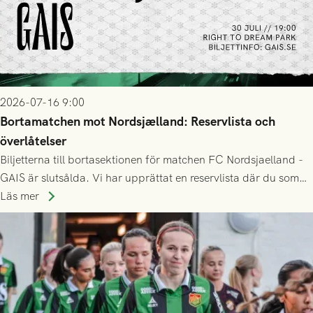
2026-07-16 9:00
Bortamatchen mot Nordsjælland: Reservlista och
överlåtelser
Biljetterna till bortasektionen för matchen FC Nordsjaelland -
GAIS är slutsålda. Vi har upprättat en reservlista där du som
ännu inte har någon biljett kan anmäla ditt intresse. Du kan
Läs mer
inte själv överlåta din biljett till någon annan.