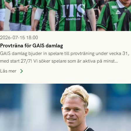
2026-07-15 18:00
Provträna för GAIS damlag
GAIS damlag bjuder in spelare till provträning under vecka 31,
med start 27/7! Vi söker spelare som är aktiva på minst
division 3-nivå.
Läs mer