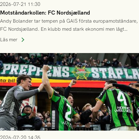
2026-07-21 11:30
Motståndarkollen: FC Nordsjælland
Andy Bolander tar tempen på GAIS första europamotståndare,
FC Nordsjælland. En klubb med stark ekonomi men lågt
publiksnitt, ett lag med både kollektiv styrka och individuell
Läs mer
finess.
2026-07-20 14:35