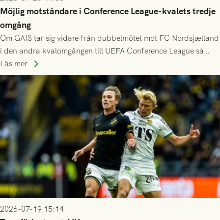
Möjlig motståndare i Conference League-kvalets tredje
omgång
Om GAIS tar sig vidare från dubbelmötet mot FC Nordsjælland
i den andra kvalomgången till UEFA Conference League så
spelas den tredje kvalomgången kort därpå. Motståndare blir
Läs mer
då vinnaren i mötet mellan isländska Valur och HŠK Zrinjski
Mostar från Bosnien och Hercegovina.
2026-07-19 15:14