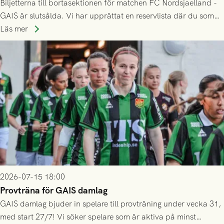
Biljetterna till bortasektionen för matchen FC Nordsjaelland -
GAIS är slutsålda. Vi har upprättat en reservlista där du som
ännu inte har någon biljett kan anmäla ditt intresse. Du kan
Läs mer
inte själv överlåta din biljett till någon annan.
2026-07-15 18:00
Provträna för GAIS damlag
GAIS damlag bjuder in spelare till provträning under vecka 31,
med start 27/7! Vi söker spelare som är aktiva på minst