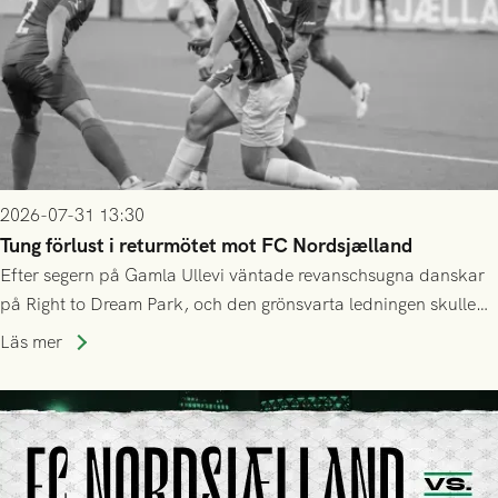
2026-07-31 13:30
Tung förlust i returmötet mot FC Nordsjælland
Efter segern på Gamla Ullevi väntade revanschsugna danskar
på Right to Dream Park, och den grönsvarta ledningen skulle
upphöra efter mindre än kvarten spelad. På lika mark visade
Läs mer
sig Nordsjälland numren för stora och matchen slutade i
tennissiffror och det grönsvarta europaäventyret tog slut.