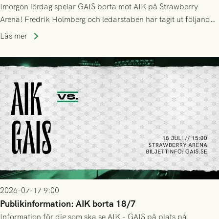
Imorgon lördag spelar GAIS borta mot AIK på Strawberry
Arena! Fredrik Holmberg och ledarstaben har tagit ut följande
trupp till matchen:
Läs mer
2026-07-17 9:00
Publikinformation: AIK borta 18/7
Information för dig som ska se AIK - GAIS på plats på