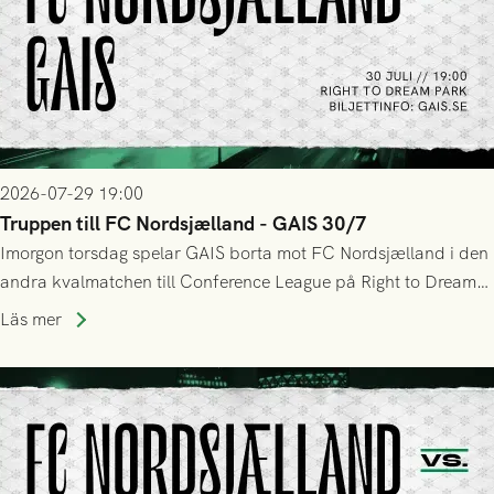
2026-07-29 19:00
Truppen till FC Nordsjælland - GAIS 30/7
Imorgon torsdag spelar GAIS borta mot FC Nordsjælland i den
andra kvalmatchen till Conference League på Right to Dream
Park! Fredrik Holmberg och ledarstaben har tagit ut följande
Läs mer
trupp till matchen: