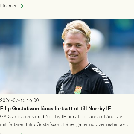
division 3-nivå.
Läs mer
2026-07-15 16:00
Filip Gustafsson lånas fortsatt ut till Norrby IF
GAIS är överens med Norrby IF om att förlänga utlånet av
mittfältaren Filip Gustafsson. Lånet gäller nu över resten av
säsongen 2026.