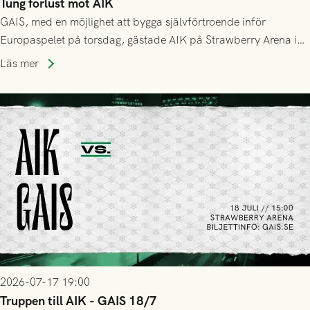
Tung förlust mot AIK
GAIS, med en möjlighet att bygga självförtroende inför
Europaspelet på torsdag, gästade AIK på Strawberry Arena i
Stockholm . Men trots konstant hotande i första halvlek av
Läs mer
GAIS så var det AIK, i andra halvlek, som höjde tempot och
lyckades få in 2-0.
2026-07-17 19:00
Truppen till AIK - GAIS 18/7