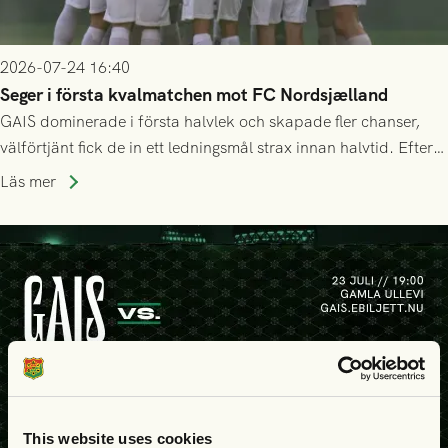
2026-07-24 16:40
Seger i första kvalmatchen mot FC Nordsjælland
GAIS dominerade i första halvlek och skapade fler chanser,
välförtjänt fick de in ett ledningsmål strax innan halvtid. Efter
halvtidsvilan sjönk tempot när Nordsjälland tilläts ha mer av
Läs mer
bollen, men GAIS försvarade sig disciplinerat och säkrade en
seger! Matchfoto: Mikael Josefsson & Lasse Ekström
This website uses cookies