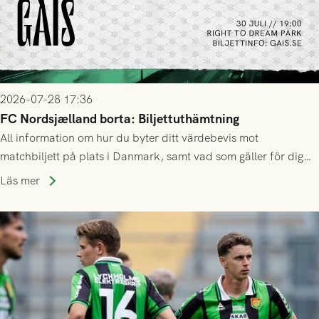
2026-07-28 17:36
FC Nordsjælland borta: Biljettuthämtning
All information om hur du byter ditt värdebevis mot
matchbiljett på plats i Danmark, samt vad som gäller för dig
som står på reservlista eller fått förhinder.
Läs mer