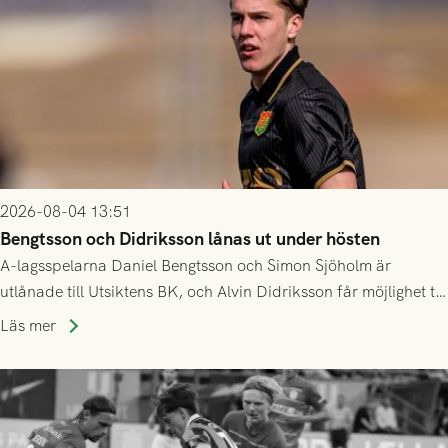
2026-08-04 13:51
Bengtsson och Didriksson lånas ut under hösten
A-lagsspelarna Daniel Bengtsson och Simon Sjöholm är
utlånade till Utsiktens BK, och Alvin Didriksson får möjlighet till
speltid i Hestrafors genom föreningssamarbete.
Läs mer