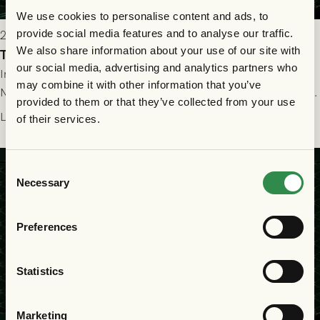
We use cookies to personalise content and ads, to
provide social media features and to analyse our traffic.
2026-07-22 19:00
We also share information about your use of our site with
Truppen till GAIS - FC Nordsjælland 23/7
our social media, advertising and analytics partners who
Imorgon torsdag spelar GAIS herrar hemma mot FC
may combine it with other information that you’ve
Nordsjælland på Gamla Ullevi med avspark kl 19.00! Fredrik
provided to them or that they’ve collected from your use
Holmberg och ledarstaben har tagit ut följande trupp till
Läs mer
of their services.
matchen:
Consent
Necessary
Selection
Preferences
Statistics
Marketing