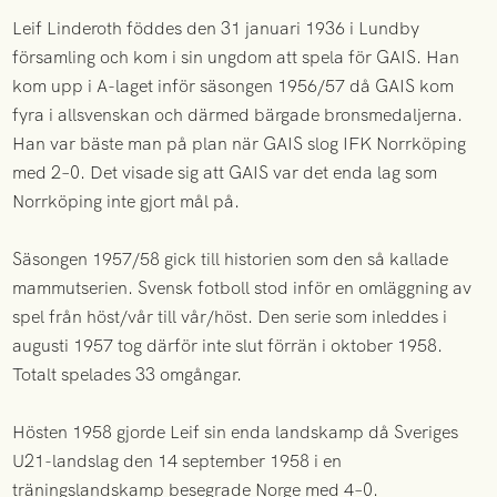
Leif Linderoth föddes den 31 januari 1936 i Lundby
församling och kom i sin ungdom att spela för GAIS. Han
kom upp i A-laget inför säsongen 1956/57 då GAIS kom
fyra i allsvenskan och därmed bärgade bronsmedaljerna.
Han var bäste man på plan när GAIS slog IFK Norrköping
med 2–0. Det visade sig att GAIS var det enda lag som
Norrköping inte gjort mål på.
Säsongen 1957/58 gick till historien som den så kallade
mammutserien. Svensk fotboll stod inför en omläggning av
spel från höst/vår till vår/höst. Den serie som inleddes i
augusti 1957 tog därför inte slut förrän i oktober 1958.
Totalt spelades 33 omgångar.
Hösten 1958 gjorde Leif sin enda landskamp då Sveriges
U21-landslag den 14 september 1958 i en
träningslandskamp besegrade Norge med 4–0.