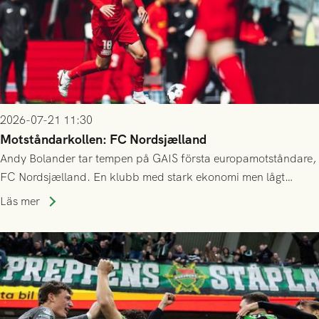
2026-07-21 11:30
Motståndarkollen: FC Nordsjælland
Andy Bolander tar tempen på GAIS första europamotståndare,
FC Nordsjælland. En klubb med stark ekonomi men lågt
publiksnitt, ett lag med både kollektiv styrka och individuell
Läs mer
finess.