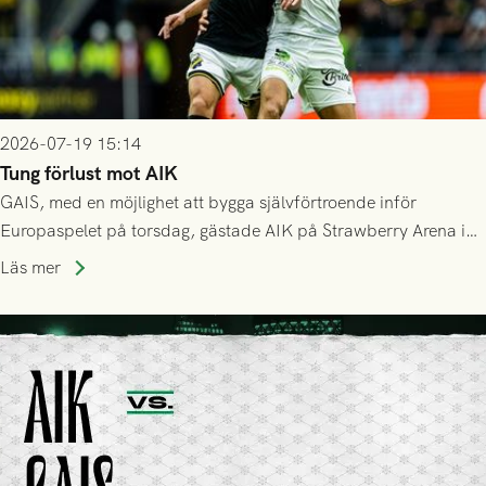
2026-07-19 15:14
Tung förlust mot AIK
GAIS, med en möjlighet att bygga självförtroende inför
Europaspelet på torsdag, gästade AIK på Strawberry Arena i
Stockholm . Men trots konstant hotande i första halvlek av
Läs mer
GAIS så var det AIK, i andra halvlek, som höjde tempot och
lyckades få in 2-0.