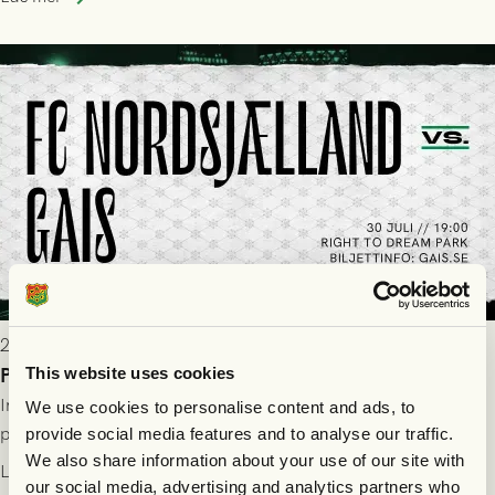
trupp till matchen:
2026-07-29 9:15
Publikinformation: FC Nordsjælland - GAIS 30/7
This website uses cookies
Information för dig som ska se FC Nordsjælland - GAIS på
We use cookies to personalise content and ads, to
plats på Right to Dream Park torsdagen den 30/7 kl. 19.00.
provide social media features and to analyse our traffic.
We also share information about your use of our site with
Läs mer
our social media, advertising and analytics partners who