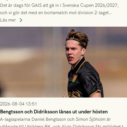
Det är dags för GAIS att gå in i Svenska Cupen 2026/2027,
och vi gör det med en bortamatch mot division 2-laget
Husqvarna FF. Häng med och stötta grönsvart på plats!
Läs mer
2026-08-04 13:51
Bengtsson och Didriksson lånas ut under hösten
A-lagsspelarna Daniel Bengtsson och Simon Sjöholm är
utlånade till Utsiktens BK, och Alvin Didriksson får möjlighet till