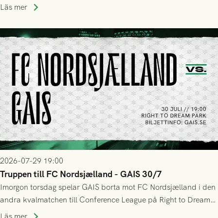
upphöra efter mindre än kvarten spelad. På lika mark visade
Läs mer
sig Nordsjälland numren för stora och matchen slutade i
tennissiffror och det grönsvarta europaäventyret tog slut.
2026-07-29 19:00
Truppen till FC Nordsjælland - GAIS 30/7
Imorgon torsdag spelar GAIS borta mot FC Nordsjælland i den
andra kvalmatchen till Conference League på Right to Dream
Park! Fredrik Holmberg och ledarstaben har tagit ut följande
Läs mer