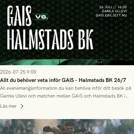
2026-07-25 9:00
Allt du behöver veta inför GAIS - Halmstads BK 26/7
All evenemangsinformation du kan behöva inför ditt besök på
Gamla Ullevi och matchen mellan GAIS och Halmstads BK i
Allsvenskan! Avspark kl 16.30 på söndag 26/7.
Läs mer