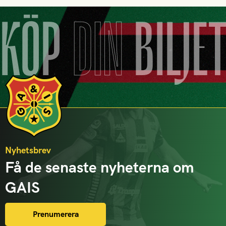
KÖP
DIN
BILJE
Nyhetsbrev
Få de senaste nyheterna om
GAIS
Prenumerera