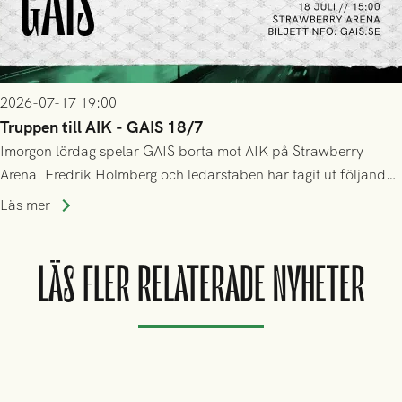
2026-07-17 19:00
Truppen till AIK - GAIS 18/7
Imorgon lördag spelar GAIS borta mot AIK på Strawberry
Arena! Fredrik Holmberg och ledarstaben har tagit ut följande
trupp till matchen:
Läs mer
LÄS FLER RELATERADE NYHETER