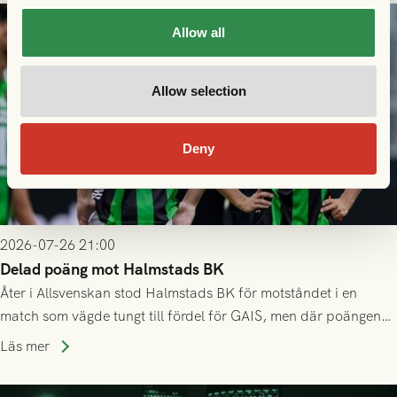
Allow all
Allow selection
Deny
2026-07-26 21:00
Delad poäng mot Halmstads BK
Åter i Allsvenskan stod Halmstads BK för motståndet i en
match som vägde tungt till fördel för GAIS, men där poängen
delades efter dramatik på tilläggstid.
Läs mer