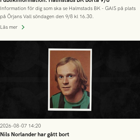
Information för dig som ska se Halmstads BK - GAIS på plats
på Örjans Vall söndagen den 9/8 kl 16.30.
Läs mer
2026-08-07 14:20
Nils Norlander har gått bort