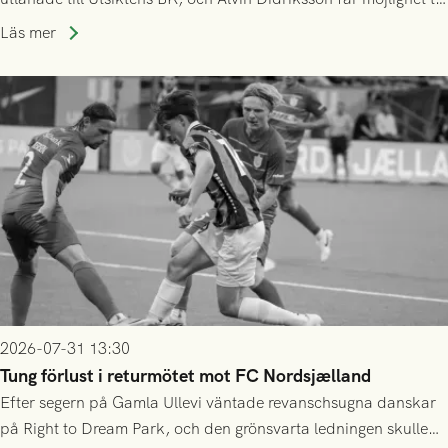
speltid i Hestrafors genom föreningssamarbete.
Läs mer
2026-07-31 13:30
Tung förlust i returmötet mot FC Nordsjælland
Efter segern på Gamla Ullevi väntade revanschsugna danskar
på Right to Dream Park, och den grönsvarta ledningen skulle