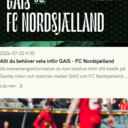
2026-07-22 9:00
Allt du behöver veta inför GAIS - FC Nordsjælland
All evenemangsinformation du kan behöva inför ditt besök på
Gamla Ullevi och matchen mellan GAIS och FC Nordsjælland i
kvalet till Conference League! Avspark kl 19.00 på torsdag
Läs mer
23/7.