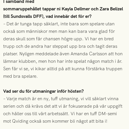
I samband med
sommaruppehållet tappar ni Kayla Dellmer och Zara Belizel
(till Sundsvalls DFF), vad innebär det för er?
– Det är tunga tapp såklart, inte bara som spelare utan
också som människor men man kan bara vara glad för
deras skull som får chansen högre upp. Vi har en bred
trupp och de andra har steppat upp bra och tagit deras
platser. Nyligen meddelade även Amanda Carlsson att hon
lämnar klubben, men hon har inte spelat någon match i år.
Sen får vi se, vi kikar alltid på att kunna förstärka truppen
med bra spelare.
Vad ser du för utmaningar inför hösten?
– Varje match är en ny, tuff utmaning, vi vill såklart vinna
serien och då krävs det att vi är fokuserade på vår uppgift
och håller oss till vårt arbetssätt. Vi har en tuff DM-semi
mot Qviding också som kommer bli något att bita i!