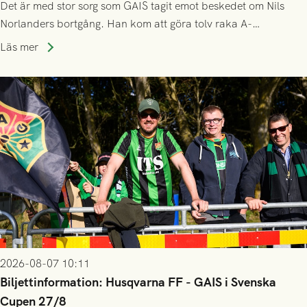
Det är med stor sorg som GAIS tagit emot beskedet om Nils
Norlanders bortgång. Han kom att göra tolv raka A-
lagssäsonger i Grönsvart och är en av få spelare som i GAIS
Läs mer
gjort fler än 200 matcher.
2026-08-07 10:11
Biljettinformation: Husqvarna FF - GAIS i Svenska
Cupen 27/8