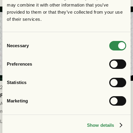
may combine it with other information that you’ve
provided to them or that they’ve collected from your use
of their services.
Consent
Necessary
Selection
Preferences
Statistics
2026-07-28 17:36
FC Nordsjælland borta: Biljettuthämtning
Marketing
All information om hur du byter ditt värdebevis mot
matchbiljett på plats i Danmark, samt vad som gäller för dig
som står på reservlista eller fått förhinder.
Läs mer
Show details