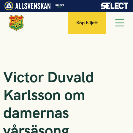
Köp biljett
Victor Duvald
Karlsson om
damernas
vårsäsong