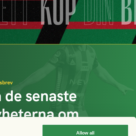
JETT
KÖP
DIN
B
sbrev
 de senaste
yheterna om
AIS
Allow all