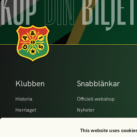
KÖP
DIN
BILJE
Klubben
Snabblänkar
Historia
Officiell webshop
Herrlaget
Nyheter
Damlaget
Matcher Herr
This website uses cookie
Våra partners
Matcher Dam