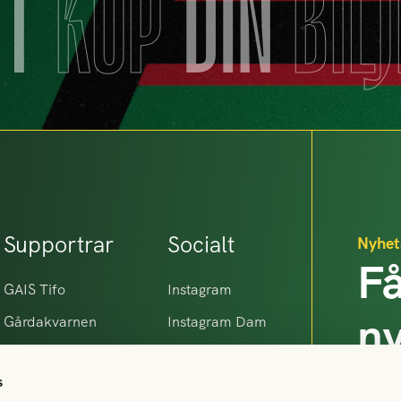
TT
KÖP
DIN
BIL
Supportrar
Socialt
Nyhet
Få
GAIS Tifo
Instagram
n
Gårdakvarnen
Instagram Dam
Makrillarna
Facebook
G
s
Gamla Gaisare
Linkedin