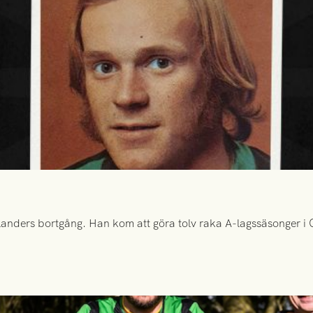
anders bortgång. Han kom att göra tolv raka A-lagssäsonger i Gr