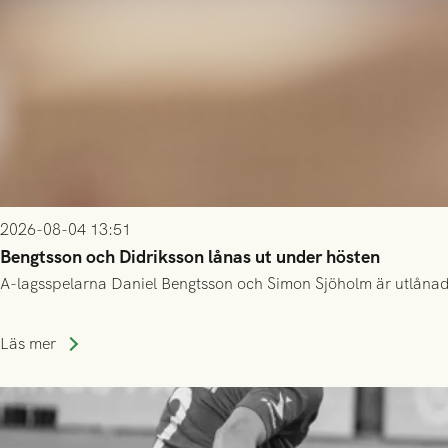
2026-08-04 13:51
Bengtsson och Didriksson lånas ut under hösten
A-lagsspelarna Daniel Bengtsson och Simon Sjöholm är utlånade t
Läs mer