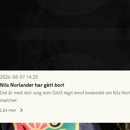
2026-08-07 14:20
Nils Norlander har gått bort
Det är med stor sorg som GAIS tagit emot beskedet om Nils Norl
matcher.
Läs mer