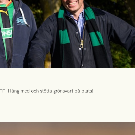
FF. Häng med och stötta grönsvart på plats!