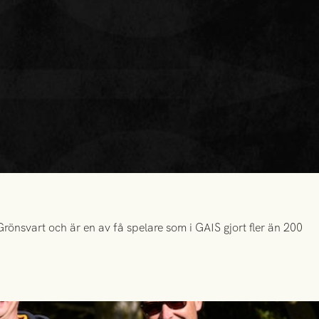
önsvart och är en av få spelare som i GAIS gjort fler än 200