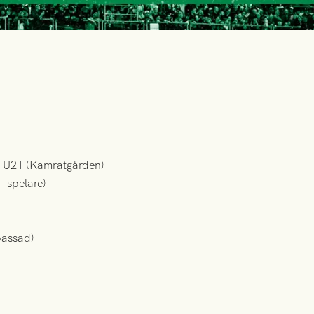
h U21 (Kamratgården)
1-spelare)
passad)