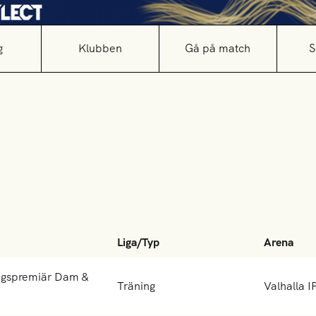
g
Klubben
Gå på match
S
Liga/Typ
Arena
ngspremiär Dam &
Träning
Valhalla I