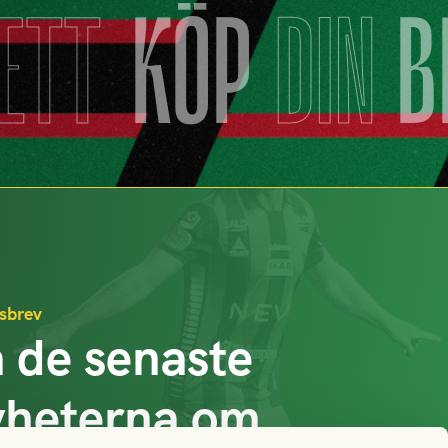
JETT
KÖP
DIN
B
sbrev
 de senaste
yheterna om