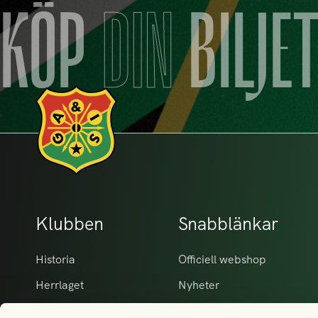
KÖP
DIN
BILJE
Klubben
Snabblänkar
Historia
Officiell webshop
Herrlaget
Nyheter
Damlaget
Matcher Herr