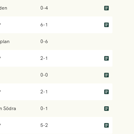
den
0-4
P
6-1
plan
0-6
P
2-1
0-0
P
2-1
n Södra
0-1
P
5-2