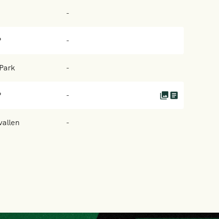
-
P
-
Park
-
P
-
vallen
-