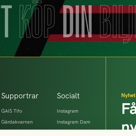
TT
KÖP
DIN
BIL
Supportrar
Socialt
Nyhet
Få
GAIS Tifo
Instagram
n
Gårdakvarnen
Instagram Dam
Makrillarna
Facebook