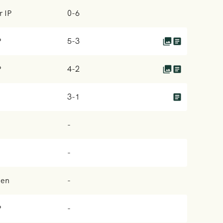
r IP
0-6
P
5-3
P
4-2
3-1
-
-
den
-
P
-