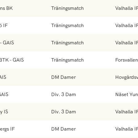
ens BK
Träningsmatch
Valhalla I
ö IF
Träningsmatch
Valhalla I
 - GAIS
Träningsmatch
Valhalla I
BTK - GAIS
Träningsmatch
Forsvalle
AIS
DM Damer
Hovgårdsv
GAIS
Div. 3 Dam
Näset Yun
y IS
Div. 3 Dam
Valhalla I
ergs IF
DM Damer
Valhalla I