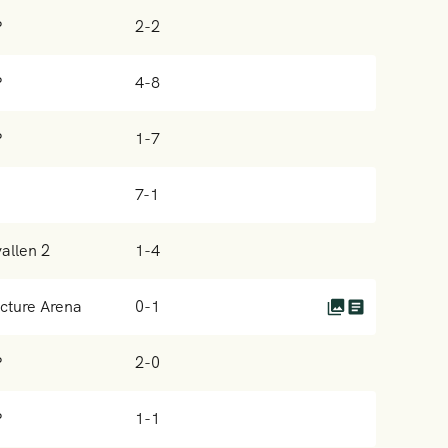
P
2-2
P
4-8
P
1-7
n
7-1
allen 2
1-4
cture Arena
0-1
P
2-0
P
1-1