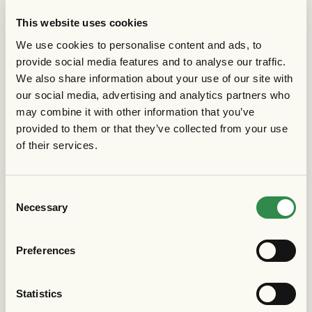
This website uses cookies
Akademichef
We use cookies to personalise content and ads, to
provide social media features and to analyse our traffic.
Sebastian Lindström
We also share information about your use of our site with
sebastian.lindstrom@gais.se
0739-953966
our social media, advertising and analytics partners who
may combine it with other information that you’ve
Ungdomsansvarig & utvecklingschef
provided to them or that they’ve collected from your use
Erik Rydén
of their services.
erik.ryden@gais.se
Consent
Övergångsansvariga
Necessary
Selection
Pojk:
Sebastian Lindström
Preferences
Flick:
Sabina Berggren
Statistics
sabina.berggren@gais.se
079-3551854