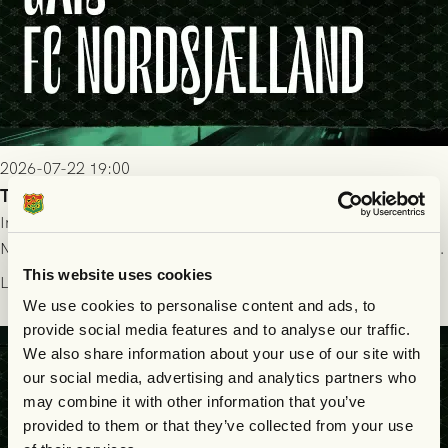
2026-07-22 19:00
Truppen till GAIS - FC Nordsjælland 23/7
Imorgon torsdag spelar GAIS herrar hemma mot FC
Nordsjælland på Gamla Ullevi med avspark kl 19.00! Fredrik
Holmberg och ledarstaben har tagit ut följande trupp till
This website uses cookies
Läs mer
matchen:
We use cookies to personalise content and ads, to
provide social media features and to analyse our traffic.
We also share information about your use of our site with
our social media, advertising and analytics partners who
may combine it with other information that you’ve
provided to them or that they’ve collected from your use