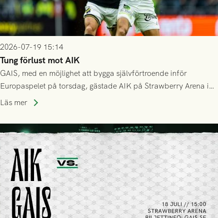
2026-07-19 15:14
Tung förlust mot AIK
GAIS, med en möjlighet att bygga självförtroende inför
Europaspelet på torsdag, gästade AIK på Strawberry Arena i
Stockholm . Men trots konstant hotande i första halvlek av
Läs mer
GAIS så var det AIK, i andra halvlek, som höjde tempot och
lyckades få in 2-0.