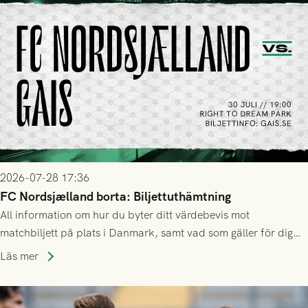
2026-07-28 17:36
FC Nordsjælland borta: Biljettuthämtning
All information om hur du byter ditt värdebevis mot
matchbiljett på plats i Danmark, samt vad som gäller för dig
som står på reservlista eller fått förhinder.
Läs mer