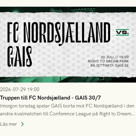
tennissiffror och det grönsvarta europaäventyret tog slut.
2026-07-29 19:00
Truppen till FC Nordsjælland - GAIS 30/7
Imorgon torsdag spelar GAIS borta mot FC Nordsjælland i den
andra kvalmatchen till Conference League på Right to Dream
Park! Fredrik Holmberg och ledarstaben har tagit ut följande
Läs mer
trupp till matchen: