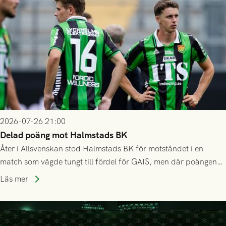
2026-07-26 21:00
Delad poäng mot Halmstads BK
Åter i Allsvenskan stod Halmstads BK för motståndet i en
match som vägde tungt till fördel för GAIS, men där poängen
delades efter dramatik på tilläggstid.
Läs mer