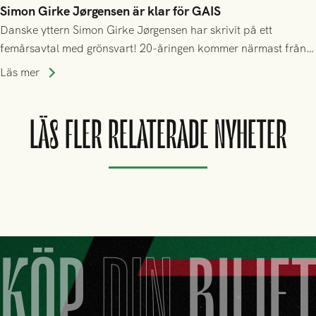
Simon Girke Jørgensen är klar för GAIS
Danske yttern Simon Girke Jørgensen har skrivit på ett
femårsavtal med grönsvart! 20-åringen kommer närmast från
spel i färöiska Skála IF.
Läs mer
LÄS FLER RELATERADE NYHETER
KÖP
DIN
BILJE