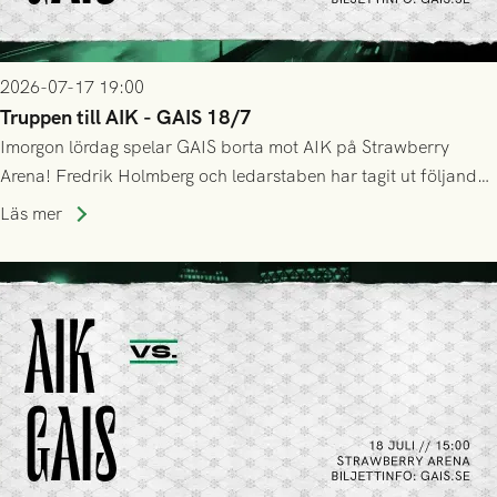
2026-07-17 19:00
Truppen till AIK - GAIS 18/7
Imorgon lördag spelar GAIS borta mot AIK på Strawberry
Arena! Fredrik Holmberg och ledarstaben har tagit ut följande
trupp till matchen:
Läs mer