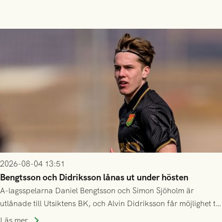
2026-08-04 13:51
Bengtsson och Didriksson lånas ut under hösten
A-lagsspelarna Daniel Bengtsson och Simon Sjöholm är
utlånade till Utsiktens BK, och Alvin Didriksson får möjlighet till
speltid i Hestrafors genom föreningssamarbete.
Läs mer