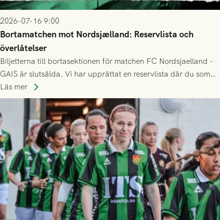
2026-07-16 9:00
Bortamatchen mot Nordsjælland: Reservlista och
överlåtelser
Biljetterna till bortasektionen för matchen FC Nordsjaelland -
GAIS är slutsålda. Vi har upprättat en reservlista där du som
ännu inte har någon biljett kan anmäla ditt intresse. Du kan
Läs mer
inte själv överlåta din biljett till någon annan.