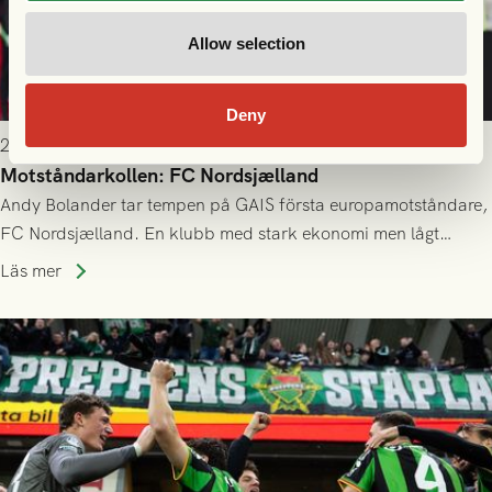
Allow selection
Deny
2026-07-21 11:30
Motståndarkollen: FC Nordsjælland
Andy Bolander tar tempen på GAIS första europamotståndare,
FC Nordsjælland. En klubb med stark ekonomi men lågt
publiksnitt, ett lag med både kollektiv styrka och individuell
Läs mer
finess.