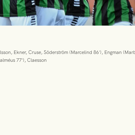
sson, Ekner, Cruse, Söderström (Marcelind 86'), Engman (Marb
Kalméus 77'), Claesson