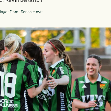
o: Kewin Bertilsson
laget Dam
Senaste nytt