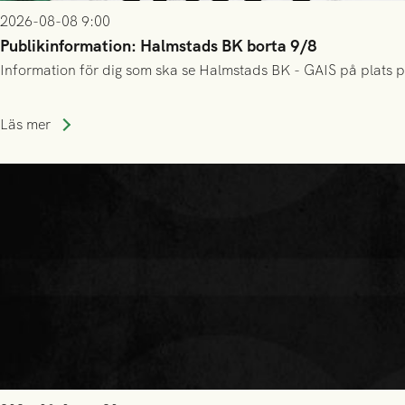
2026-08-08 9:00
Publikinformation: Halmstads BK borta 9/8
Information för dig som ska se Halmstads BK - GAIS på plats p
Läs mer