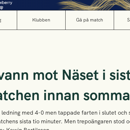
g
Klubben
Gå på match
S
ann mot Näset i sis
chen innan somma
 ledning med 4-0 men tappade farten i slutet och s
chens sista tio minuter. Men trepoängaren stod o