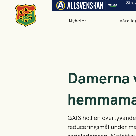
Nyheter
Våra la
Damerna v
hemmamat
GAIS höll en övertygande
reduceringsmål under mat