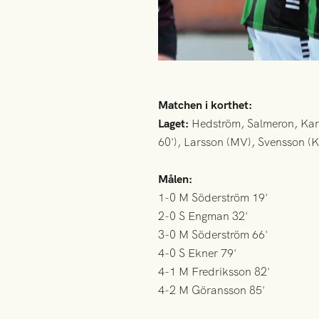
Matchen i korthet:
Laget:
Hedström, Salmeron, Karl
60'), Larsson (MV), Svensson (
Målen:
1-0 M Söderström 19'
2-0 S Engman 32'
3-0 M Söderström 66'
4-0 S Ekner 79'
4-1 M Fredriksson 82'
4-2 M Göransson 85'