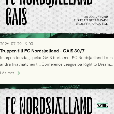
2026-07-29 19:00
Truppen till FC Nordsjælland - GAIS 30/7
Imorgon torsdag spelar GAIS borta mot FC Nordsjælland i den
andra kvalmatchen till Conference League på Right to Dream
Park! Fredrik Holmberg och ledarstaben har tagit ut följande
Läs mer
trupp till matchen: