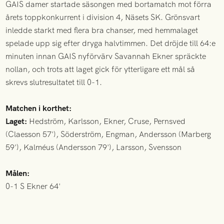
GAIS damer startade säsongen med bortamatch mot förra
årets toppkonkurrent i division 4, Näsets SK. Grönsvart
inledde starkt med flera bra chanser, med hemmalaget
spelade upp sig efter dryga halvtimmen. Det dröjde till 64:e
minuten innan GAIS nyförvärv Savannah Ekner spräckte
nollan, och trots att laget gick för ytterligare ett mål så
skrevs slutresultatet till 0-1.
Matchen i korthet:
Laget:
Hedström, Karlsson, Ekner, Cruse, Pernsved
(Claesson 57'), Söderström, Engman, Andersson (Marberg
59'), Kalméus (Andersson 79'), Larsson, Svensson
Målen:
0-1 S Ekner 64'