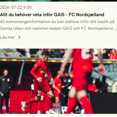
2026-07-22 9:00
Allt du behöver veta inför GAIS - FC Nordsjælland
All evenemangsinformation du kan behöva inför ditt besök på
Gamla Ullevi och matchen mellan GAIS och FC Nordsjælland i
kvalet till Conference League! Avspark kl 19.00 på torsdag
Läs mer
23/7.