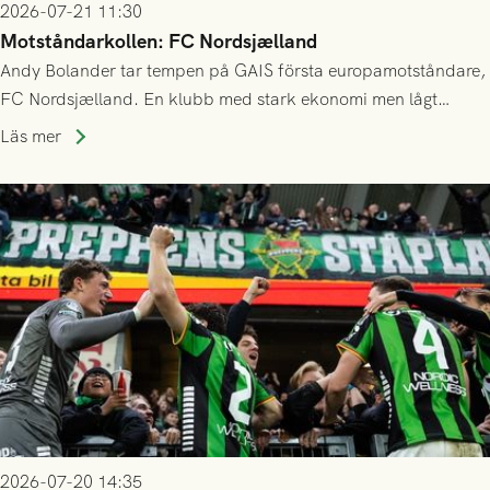
2026-07-21 11:30
Motståndarkollen: FC Nordsjælland
Andy Bolander tar tempen på GAIS första europamotståndare,
FC Nordsjælland. En klubb med stark ekonomi men lågt
publiksnitt, ett lag med både kollektiv styrka och individuell
Läs mer
finess.
2026-07-20 14:35