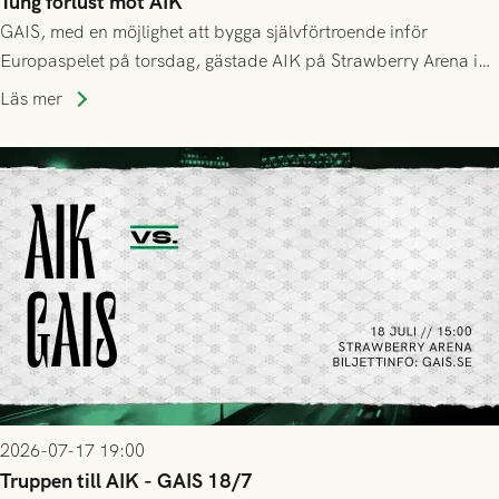
Tung förlust mot AIK
GAIS, med en möjlighet att bygga självförtroende inför
Europaspelet på torsdag, gästade AIK på Strawberry Arena i
Stockholm . Men trots konstant hotande i första halvlek av
Läs mer
GAIS så var det AIK, i andra halvlek, som höjde tempot och
lyckades få in 2-0.
2026-07-17 19:00
Truppen till AIK - GAIS 18/7