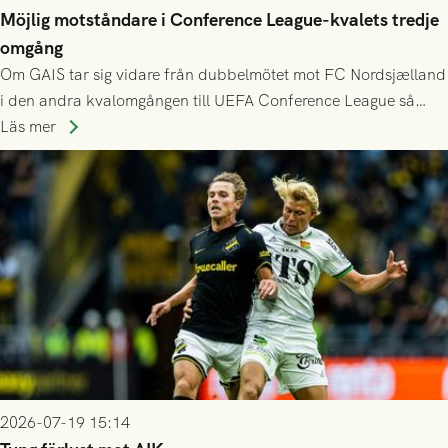
Möjlig motståndare i Conference League-kvalets tredje
omgång
Om GAIS tar sig vidare från dubbelmötet mot FC Nordsjælland
i den andra kvalomgången till UEFA Conference League så
spelas den tredje kvalomgången kort därpå. Motståndare blir
Läs mer
då vinnaren i mötet mellan isländska Valur och HŠK Zrinjski
Mostar från Bosnien och Hercegovina.
2026-07-19 15:14