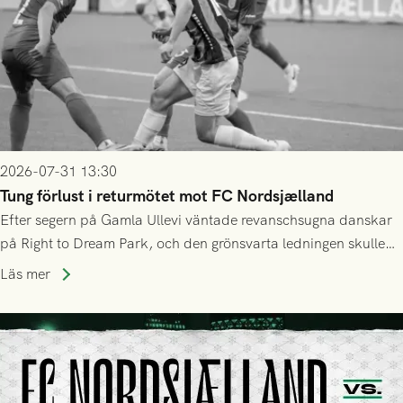
2026-07-31 13:30
Tung förlust i returmötet mot FC Nordsjælland
Efter segern på Gamla Ullevi väntade revanschsugna danskar
på Right to Dream Park, och den grönsvarta ledningen skulle
upphöra efter mindre än kvarten spelad. På lika mark visade
Läs mer
sig Nordsjälland numren för stora och matchen slutade i
tennissiffror och det grönsvarta europaäventyret tog slut.