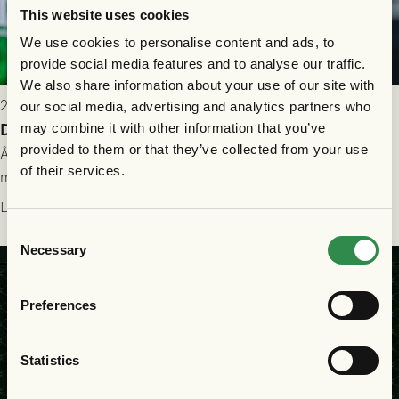
This website uses cookies
We use cookies to personalise content and ads, to
provide social media features and to analyse our traffic.
We also share information about your use of our site with
2026-07-26 21:00
our social media, advertising and analytics partners who
Delad poäng mot Halmstads BK
may combine it with other information that you’ve
provided to them or that they’ve collected from your use
Åter i Allsvenskan stod Halmstads BK för motståndet i en
of their services.
match som vägde tungt till fördel för GAIS, men där poängen
delades efter dramatik på tilläggstid.
Läs mer
Consent
Necessary
Selection
Preferences
Statistics