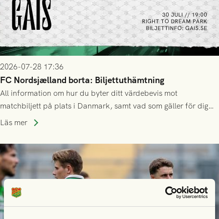
2026-07-28 17:36
FC Nordsjælland borta: Biljettuthämtning
All information om hur du byter ditt värdebevis mot
matchbiljett på plats i Danmark, samt vad som gäller för dig
som står på reservlista eller fått förhinder.
Läs mer