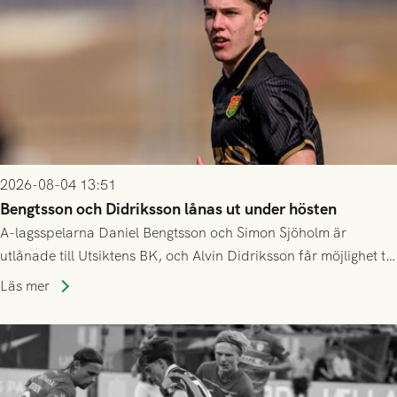
2026-08-04 13:51
Bengtsson och Didriksson lånas ut under hösten
A-lagsspelarna Daniel Bengtsson och Simon Sjöholm är
utlånade till Utsiktens BK, och Alvin Didriksson får möjlighet till
speltid i Hestrafors genom föreningssamarbete.
Läs mer