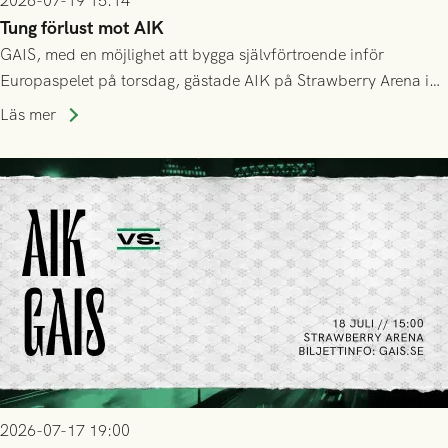
2026-07-19 15:14
Tung förlust mot AIK
GAIS, med en möjlighet att bygga självförtroende inför
Europaspelet på torsdag, gästade AIK på Strawberry Arena i
Stockholm . Men trots konstant hotande i första halvlek av
Läs mer
GAIS så var det AIK, i andra halvlek, som höjde tempot och
lyckades få in 2-0.
2026-07-17 19:00