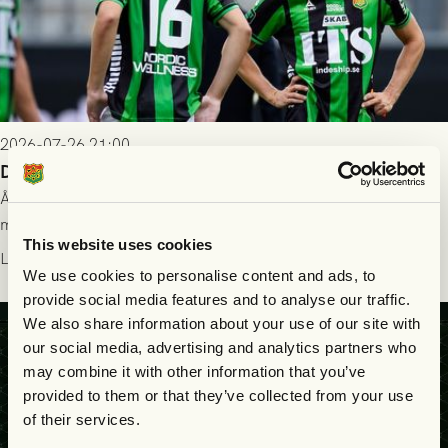
2026-07-26 21:00
Delad poäng mot Halmstads BK
Åter i Allsvenskan stod Halmstads BK för motståndet i en
match som vägde tungt till fördel för GAIS, men där poängen
This website uses cookies
delades efter dramatik på tilläggstid.
Läs mer
We use cookies to personalise content and ads, to
provide social media features and to analyse our traffic.
We also share information about your use of our site with
our social media, advertising and analytics partners who
may combine it with other information that you’ve
provided to them or that they’ve collected from your use
of their services.