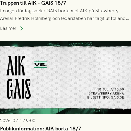
Truppen till AIK - GAIS 18/7
Imorgon lördag spelar GAIS borta mot AIK på Strawberry
Arena! Fredrik Holmberg och ledarstaben har tagit ut följande
trupp till matchen:
Läs mer
2026-07-17 9:00
Publikinformation: AIK borta 18/7