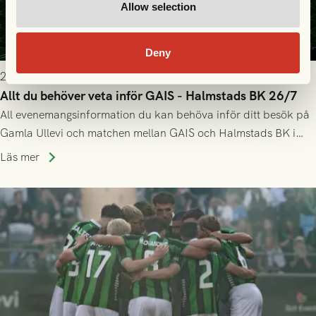
Allow selection
Deny
2026-07-25 9:00
Allt du behöver veta inför GAIS - Halmstads BK 26/7
All evenemangsinformation du kan behöva inför ditt besök på
Gamla Ullevi och matchen mellan GAIS och Halmstads BK i
Allsvenskan! Avspark kl 16.30 på söndag 26/7.
Läs mer