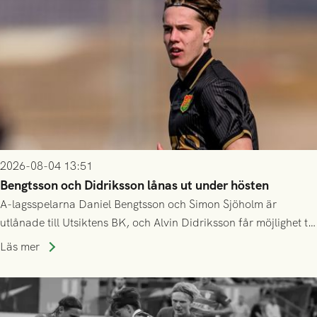
2026-08-04 13:51
Bengtsson och Didriksson lånas ut under hösten
A-lagsspelarna Daniel Bengtsson och Simon Sjöholm är
utlånade till Utsiktens BK, och Alvin Didriksson får möjlighet till
speltid i Hestrafors genom föreningssamarbete.
Läs mer