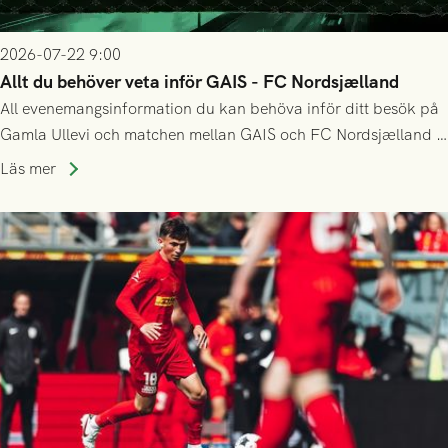
2026-07-22 9:00
Allt du behöver veta inför GAIS - FC Nordsjælland
All evenemangsinformation du kan behöva inför ditt besök på
Gamla Ullevi och matchen mellan GAIS och FC Nordsjælland i
kvalet till Conference League! Avspark kl 19.00 på torsdag
Läs mer
23/7.