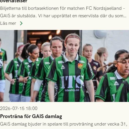
överlåtelser
Biljetterna till bortasektionen för matchen FC Nordsjaelland -
GAIS är slutsålda. Vi har upprättat en reservlista där du som
ännu inte har någon biljett kan anmäla ditt intresse. Du kan
Läs mer
inte själv överlåta din biljett till någon annan.
2026-07-15 18:00
Provträna för GAIS damlag
GAIS damlag bjuder in spelare till provträning under vecka 31,