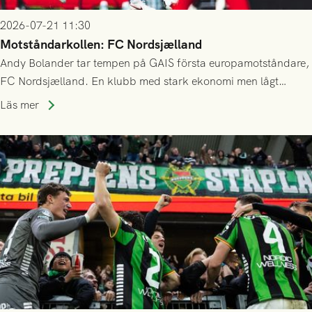
2026-07-21 11:30
Motståndarkollen: FC Nordsjælland
Andy Bolander tar tempen på GAIS första europamotståndare,
FC Nordsjælland. En klubb med stark ekonomi men lågt
publiksnitt, ett lag med både kollektiv styrka och individuell
Läs mer
finess.