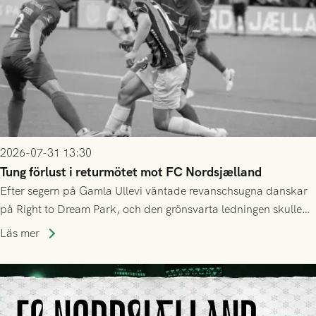
2026-07-31 13:30
Tung förlust i returmötet mot FC Nordsjælland
Efter segern på Gamla Ullevi väntade revanschsugna danskar
på Right to Dream Park, och den grönsvarta ledningen skulle
upphöra efter mindre än kvarten spelad. På lika mark visade
Läs mer
sig Nordsjälland numren för stora och matchen slutade i
tennissiffror och det grönsvarta europaäventyret tog slut.