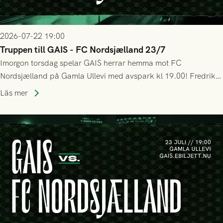
2026-07-22 19:00
Truppen till GAIS - FC Nordsjælland 23/7
Imorgon torsdag spelar GAIS herrar hemma mot FC
Nordsjælland på Gamla Ullevi med avspark kl 19.00! Fredrik
Holmberg och ledarstaben har tagit ut följande trupp till
Läs mer
matchen: