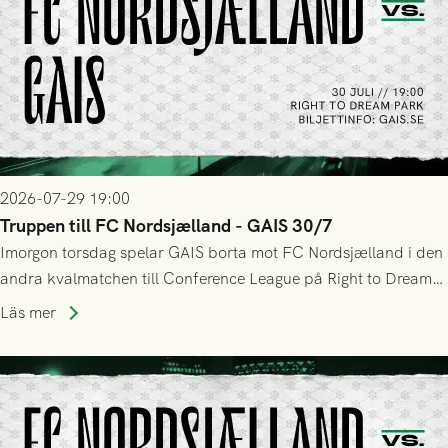
2026-07-29 19:00
Truppen till FC Nordsjælland - GAIS 30/7
Imorgon torsdag spelar GAIS borta mot FC Nordsjælland i den
andra kvalmatchen till Conference League på Right to Dream
Park! Fredrik Holmberg och ledarstaben har tagit ut följande
Läs mer
trupp till matchen: