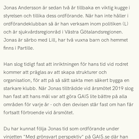
Jonas Andersson är sedan två år tillbaka en viktig kugge i
styrelsen och tillika dess ordförande. När han inte håller i
ordförandeklubban så är han verksam inom politiken (L)
och är sjukvårdsregionråd i Västra Götalandsregionen.
Jonas är särbo med Lill, har två vuxna barn och hemmet
finns i Partille.
Han slog tidigt fast att inriktningen för hans tid vid rodret
kommer att präglas av att skapa strukturer och
organisation, för att på så sätt sakta men säkert bygga en
starkare klubb. När Jonas tillträdde vid årsmötet 2019 slog
han fast att hans mål var att göra GAIS lite bättre på alla
områden för varje år - och den devisen står fast om han får
fortsatt förtroende vid årsmötet.
Du har kunnat följa Jonas tid som ordförande under
vinjetten "Med grönsvart perspektiv" på GAIS.se där han