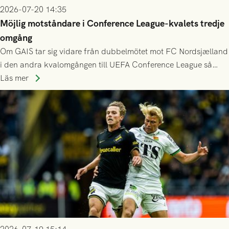
2026-07-20 14:35
Möjlig motståndare i Conference League-kvalets tredje
omgång
Om GAIS tar sig vidare från dubbelmötet mot FC Nordsjælland
i den andra kvalomgången till UEFA Conference League så
spelas den tredje kvalomgången kort därpå. Motståndare blir
Läs mer
då vinnaren i mötet mellan isländska Valur och HŠK Zrinjski
Mostar från Bosnien och Hercegovina.