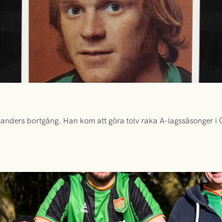
anders bortgång. Han kom att göra tolv raka A-lagssäsonger i Gr