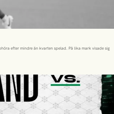
höra efter mindre än kvarten spelad. På lika mark visade sig