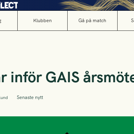
g
Klubben
Gå på match
S
r inför GAIS årsmöt
Senaste nytt
lund