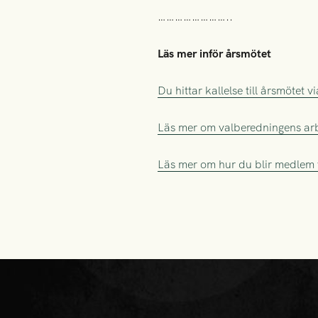
……………………..
Läs mer inför årsmötet
Du hittar kallelse till årsmötet 
Läs mer om valberedningens arb
Läs mer om hur du blir medlem 