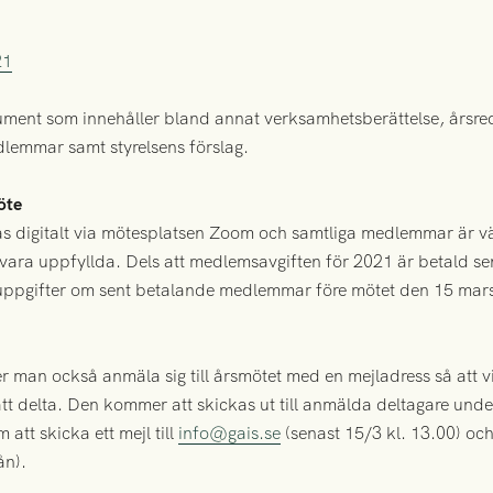
21
ument som innehåller bland annat verksamhetsberättelse, årsre
lemmar samt styrelsens förslag.
öte
 digitalt via mötesplatsen Zoom och samtliga medlemmar är väl
 vara uppfyllda. Dels att medlemsavgiften för 2021 är betald se
n uppgifter om sent betalande medlemmar före mötet den 15 mar
r man också anmäla sig till årsmötet med en mejladress så att vi
tt delta. Den kommer att skickas ut till anmälda deltagare un
att skicka ett mejl till
info@gais.se
(senast 15/3 kl. 13.00) o
ån).