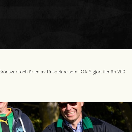
önsvart och är en av få spelare som i GAIS gjort fler än 200