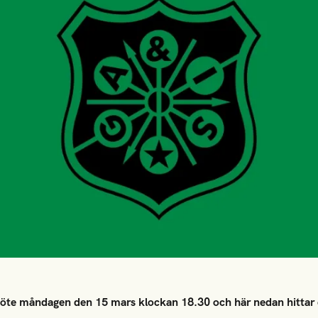
rsmöte måndagen den 15 mars klockan 18.30 och här nedan hittar 