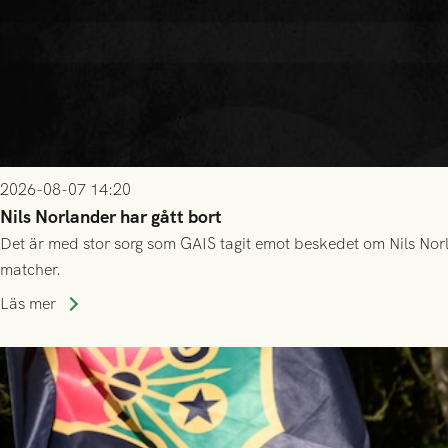
2026-08-07 14:20
Nils Norlander har gått bort
Det är med stor sorg som GAIS tagit emot beskedet om Nils Norl
matcher.
Läs mer