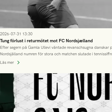
2026-07-31 13:30
Tung förlust i returmötet mot FC Nordsjælland
Efter segern på Gamla Ullevi väntade revanschsugna danskar på
Nordsjälland numren för stora och matchen slutade i tennissiffr
Läs mer