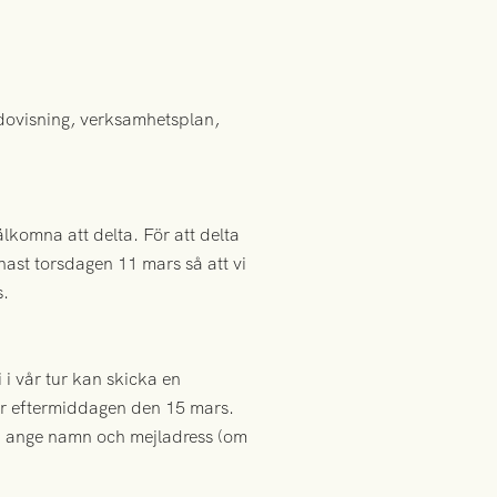
dovisning, verksamhetsplan,
komna att delta. För att delta
nast torsdagen 11 mars så att vi
s.
 i vår tur kan skicka en
der eftermiddagen den 15 mars.
ch ange namn och mejladress (om