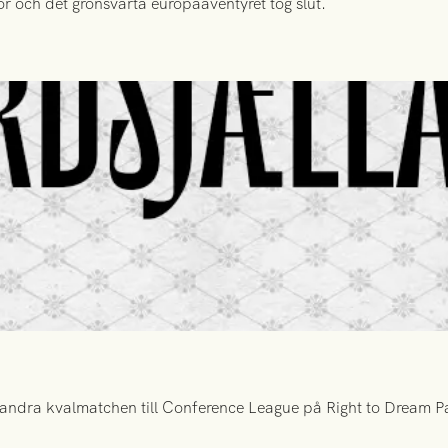
or och det grönsvarta europaäventyret tog slut.
ndra kvalmatchen till Conference League på Right to Dream Par