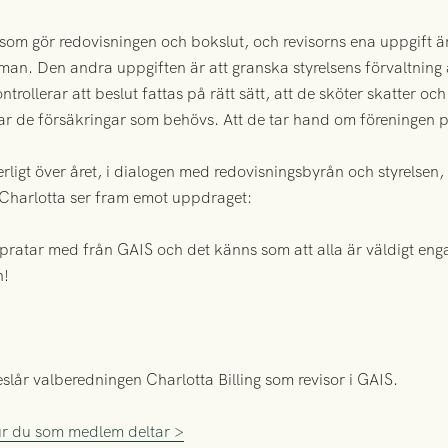
som gör redovisningen och bokslut, och revisorns ena uppgift är 
mman. Den andra uppgiften är att granska styrelsens förvaltning 
ontrollerar att beslut fattas på rätt sätt, att de sköter skatter oc
 har de försäkringar som behövs. Att de tar hand om föreningen på 
ligt över året, i dialogen med redovisningsbyrån och styrelsen, 
. Charlotta ser fram emot uppdraget:
pratar med från GAIS och det känns som att alla är väldigt enga
n!
slår valberedningen Charlotta Billing som revisor i GAIS.
ur du som medlem deltar >