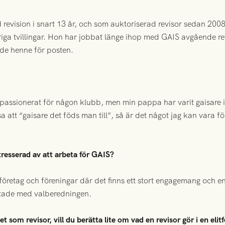
d revision i snart 13 år, och som auktoriserad revisor sedan 20
riga tvillingar. Hon har jobbat länge ihop med GAIS avgående 
e henne för posten.
 passionerat för någon klubb, men min pappa har varit gaisare i
att “gaisare det föds man till”, så är det något jag kan vara född 
tresserad av att arbeta för GAIS?
företag och föreningar där det finns ett stort engagemang och e
atade med valberedningen.
t som revisor, vill du berätta lite om vad en revisor gör i en elit