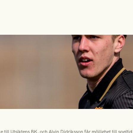
ill Utsiktens BK, och Alvin Didriksson får möjlighet till spelt