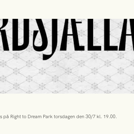
s på Right to Dream Park torsdagen den 30/7 kl. 19.00.