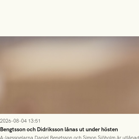
2026-08-04 13:51
Bengtsson och Didriksson lånas ut under hösten
A-lagsspelarna Daniel Bengtsson och Simon Sjöholm är utlånade t