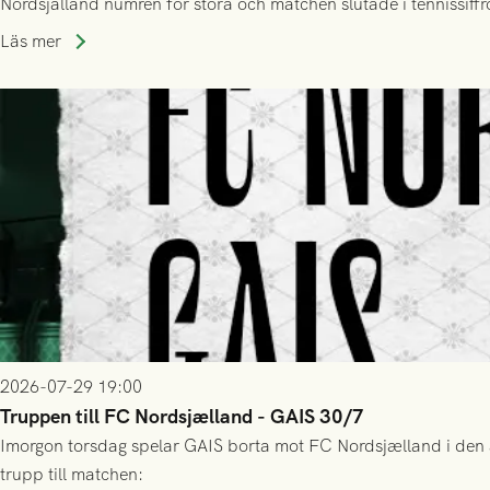
Nordsjälland numren för stora och matchen slutade i tennissiffr
Läs mer
2026-07-29 19:00
Truppen till FC Nordsjælland - GAIS 30/7
Imorgon torsdag spelar GAIS borta mot FC Nordsjælland i den a
trupp till matchen: