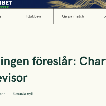
g
Klubben
Gå på match
S
ingen föreslår: Char
evisor
Senaste nytt
sson