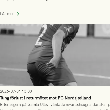
Läs mer
2026-07-31 13:30
Tung förlust i returmötet mot FC Nordsjælland
Efter segern på Gamla Ullevi väntade revanschsugna danskar på