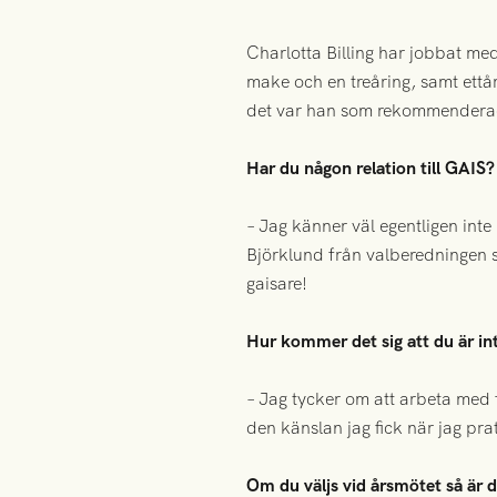
Charlotta Billing har jobbat me
make och en treåring, samt ettå
det var han som rekommenderad
Har du någon relation till GAIS?
– Jag känner väl egentligen inte
Björklund från valberedningen sa 
gaisare!
Hur kommer det sig att du är in
– Jag tycker om att arbeta med 
den känslan jag fick när jag pr
Om du väljs vid årsmötet så är de