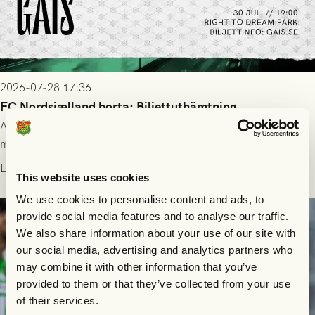
2026-07-28 17:36
FC Nordsjælland borta: Biljettuthämtning
All information om hur du byter ditt värdebevis mot
matchbiljett på plats i Danmark, samt vad som gäller för dig
som står på reservlista eller fått förhinder.
Läs mer
This website uses cookies
We use cookies to personalise content and ads, to
provide social media features and to analyse our traffic.
We also share information about your use of our site with
our social media, advertising and analytics partners who
may combine it with other information that you’ve
provided to them or that they’ve collected from your use
of their services.