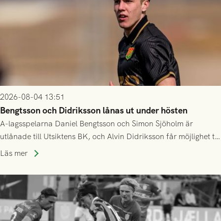
2026-08-04 13:51
Bengtsson och Didriksson lånas ut under hösten
A-lagsspelarna Daniel Bengtsson och Simon Sjöholm är
utlånade till Utsiktens BK, och Alvin Didriksson får möjlighet till
speltid i Hestrafors genom föreningssamarbete.
Läs mer