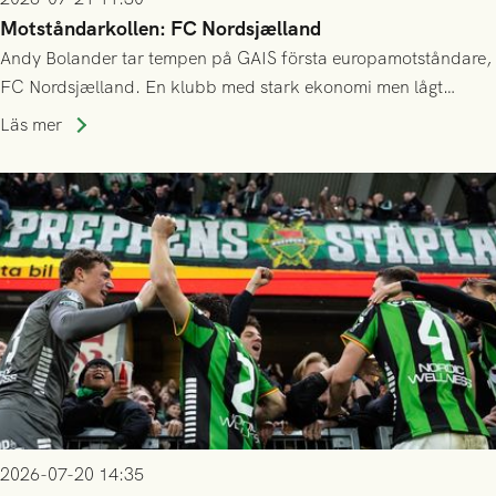
Motståndarkollen: FC Nordsjælland
Andy Bolander tar tempen på GAIS första europamotståndare,
FC Nordsjælland. En klubb med stark ekonomi men lågt
publiksnitt, ett lag med både kollektiv styrka och individuell
Läs mer
finess.
2026-07-20 14:35