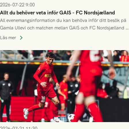
2026-07-22 9:00
Allt du behöver veta inför GAIS - FC Nordsjælland
All evenemangsinformation du kan behöva inför ditt besök på
Gamla Ullevi och matchen mellan GAIS och FC Nordsjælland i
kvalet till Conference League! Avspark kl 19.00 på torsdag
Läs mer
23/7.
2026-07-21 11:30