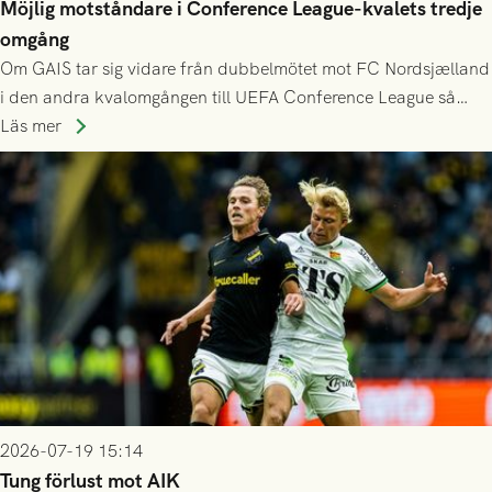
Möjlig motståndare i Conference League-kvalets tredje
omgång
Om GAIS tar sig vidare från dubbelmötet mot FC Nordsjælland
i den andra kvalomgången till UEFA Conference League så
spelas den tredje kvalomgången kort därpå. Motståndare blir
Läs mer
då vinnaren i mötet mellan isländska Valur och HŠK Zrinjski
Mostar från Bosnien och Hercegovina.
2026-07-19 15:14
Tung förlust mot AIK