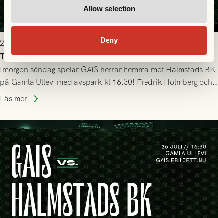
Allow selection
Deny
2026-07-25 19:00
Truppen till GAIS - Halmstads BK 26/7
Imorgon söndag spelar GAIS herrar hemma mot Halmstads BK
på Gamla Ullevi med avspark kl 16.30! Fredrik Holmberg och
ledarstaben har tagit ut följande trupp till matchen:
Läs mer