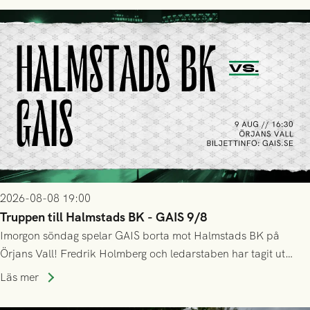
2026-08-08 19:00
Truppen till Halmstads BK - GAIS 9/8
Imorgon söndag spelar GAIS borta mot Halmstads BK på
Örjans Vall! Fredrik Holmberg och ledarstaben har tagit ut
följande trupp till matchen:
Läs mer