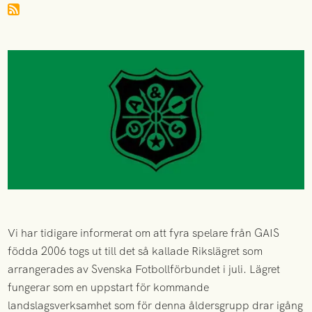
Vi har tidigare informerat om att fyra spelare från GAIS
födda 2006 togs ut till det så kallade Rikslägret som
arrangerades av Svenska Fotbollförbundet i juli. Lägret
fungerar som en uppstart för kommande
landslagsverksamhet som för denna åldersgrupp drar igång