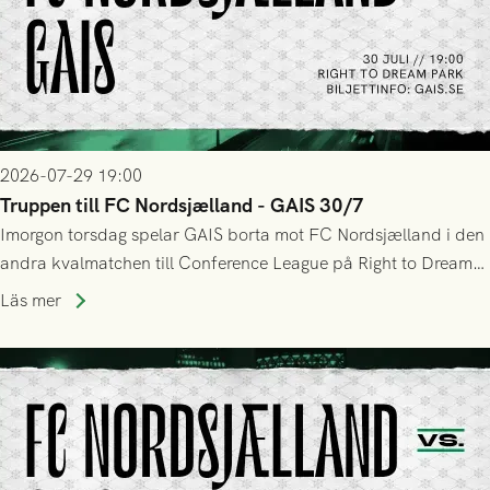
2026-07-29 19:00
Truppen till FC Nordsjælland - GAIS 30/7
Imorgon torsdag spelar GAIS borta mot FC Nordsjælland i den
andra kvalmatchen till Conference League på Right to Dream
Park! Fredrik Holmberg och ledarstaben har tagit ut följande
Läs mer
trupp till matchen: