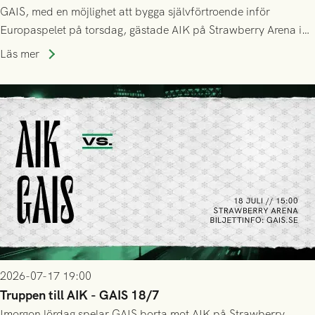
GAIS, med en möjlighet att bygga självförtroende inför
Europaspelet på torsdag, gästade AIK på Strawberry Arena i
Stockholm . Men trots konstant hotande i första halvlek av
Läs mer
GAIS så var det AIK, i andra halvlek, som höjde tempot och
lyckades få in 2-0.
2026-07-17 19:00
Truppen till AIK - GAIS 18/7
Imorgon lördag spelar GAIS borta mot AIK på Strawberry