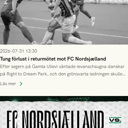
2026-07-31 13:30
Tung förlust i returmötet mot FC Nordsjælland
Efter segern på Gamla Ullevi väntade revanschsugna danskar
på Right to Dream Park, och den grönsvarta ledningen skulle
upphöra efter mindre än kvarten spelad. På lika mark visade
Läs mer
sig Nordsjälland numren för stora och matchen slutade i
tennissiffror och det grönsvarta europaäventyret tog slut.