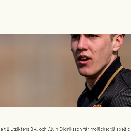
ill Utsiktens BK, och Alvin Didriksson får möjlighet till spelt