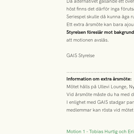
Då alternativet gällande ett öv
höst finns det därför inga förut
Seriespel skulle då kunna äga 
Ett extra årsmöte kan bara ajour
Styrelsen föreslår mot bakgrun
att motionen avslås.
GAIS Styrelse
............................................
Information om extra årsmöte:
Mötet hålls på Ullevi Lounge, N
Vid årsmöte måste du ha med dig
I enlighet med GAIS stadgar par
medlemmar kan rösta vid mötet
Motion 1 - Tobias Hurtig och Er