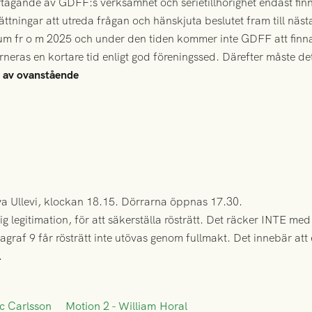
ertagande av GDFF:s verksamhet och serietillhörighet endast fin
sättningar att utreda frågan och hänskjuta beslutet fram till nä
rum fr o m 2025 och under den tiden kommer inte GDFF att finn
neras en kortare tid enligt god föreningssed. Därefter måste det
d av ovanstående
ya Ullevi, klockan 18.15. Dörrarna öppnas 17.30.
 legitimation, för att säkerställa rösträtt. Det räcker INTE me
agraf 9 får rösträtt inte utövas genom fullmakt. Det innebär att
.
ic Carlsson
Motion 2 - William Horal