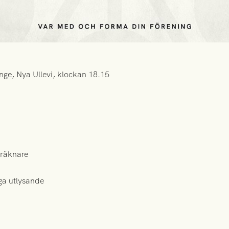
unge, Nya Ullevi, klockan 18.15
sträknare
ga utlysande