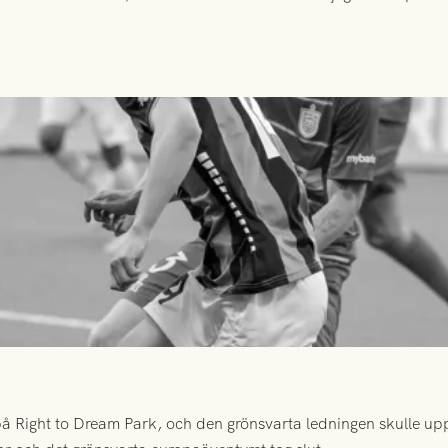
 Right to Dream Park, och den grönsvarta ledningen skulle upp