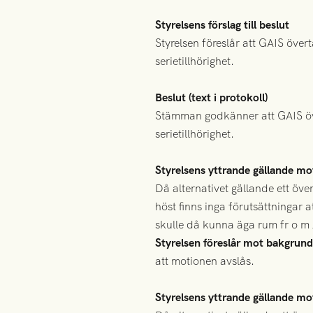
Styrelsens förslag till beslut
Styrelsen föreslår att GAIS öv
serietillhörighet.
Beslut (text i protokoll)
Stämman godkänner att GAIS öv
serietillhörighet.
Styrelsens yttrande gällande m
Då alternativet gällande ett öv
höst finns inga förutsättningar 
skulle då kunna äga rum fr o m
Styrelsen föreslår mot bakgrun
att motionen avslås.
Styrelsens yttrande gällande m