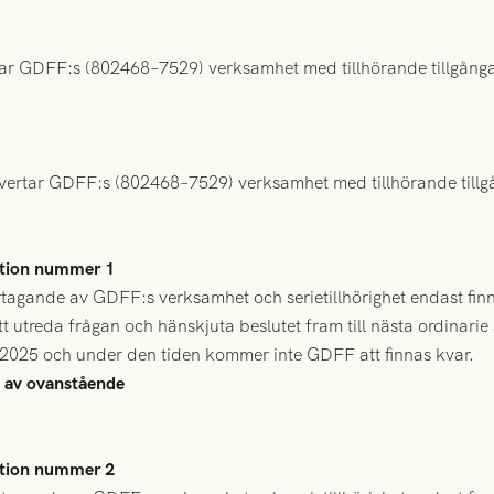
ertar GDFF:s (802468–7529) verksamhet med tillhörande tillgån
ertar GDFF:s (802468–7529) verksamhet med tillhörande tillg
otion nummer 1
ertagande av GDFF:s verksamhet och serietillhörighet endast fin
att utreda frågan och hänskjuta beslutet fram till nästa ordinar
 2025 och under den tiden kommer inte GDFF att finnas kvar.
d av ovanstående
otion nummer 2