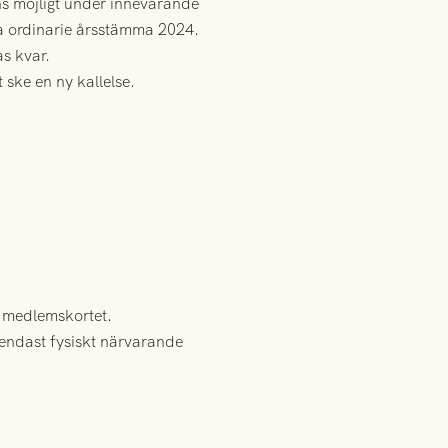
ns möjligt under innevarande
sta ordinarie årsstämma 2024.
as kvar.
 ske en ny kallelse.
d medlemskortet.
 endast fysiskt närvarande