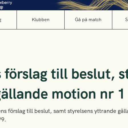
g
Klubben
Gå på match
S
 förslag till beslut, 
gällande motion nr 1
s förslag till beslut, samt styrelsens yttrande gäl
/9.