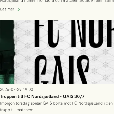
Nordsjälland numren för stora och matchen slutade i tennissiffr
Läs mer
2026-07-29 19:00
Truppen till FC Nordsjælland - GAIS 30/7
Imorgon torsdag spelar GAIS borta mot FC Nordsjælland i den a
trupp till matchen: