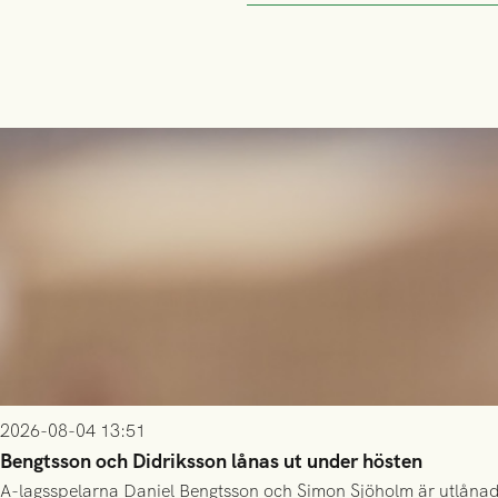
2026-08-04 13:51
Bengtsson och Didriksson lånas ut under hösten
A-lagsspelarna Daniel Bengtsson och Simon Sjöholm är utlånade t