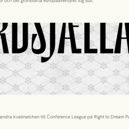
or och det grönsvarta europaäventyret tog slut.
ndra kvalmatchen till Conference League på Right to Dream Par