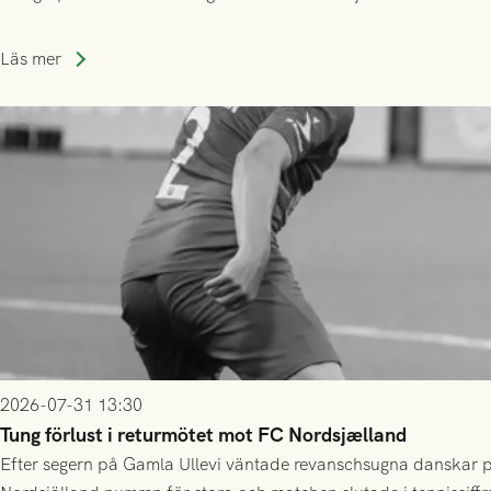
Läs mer
2026-07-31 13:30
Tung förlust i returmötet mot FC Nordsjælland
Efter segern på Gamla Ullevi väntade revanschsugna danskar på