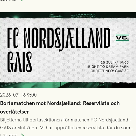
2026-07-16 9:00
Bortamatchen mot Nordsjælland: Reservlista och
överlåtelser
Biljetterna till bortasektionen för matchen FC Nordsjaelland -
GAIS är slutsålda. Vi har upprättat en reservlista där du som
ännu inte har någon biljett kan anmäla ditt intresse. Du kan
Läs mer