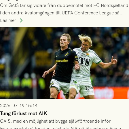
Om GAIS tar sig vidare från dubbelmötet mot FC Nordsjælland
i den andra kvalomgången till UEFA Conference League så
spelas den tredje kvalomgången kort därpå. Motståndare blir
Läs mer
då vinnaren i mötet mellan isländska Valur och HŠK Zrinjski
Mostar från Bosnien och Hercegovina.
2026-07-19 15:14
Tung förlust mot AIK
GAIS, med en möjlighet att bygga självförtroende inför
Europaspelet på torsdag, gästade AIK på Strawberry Arena i