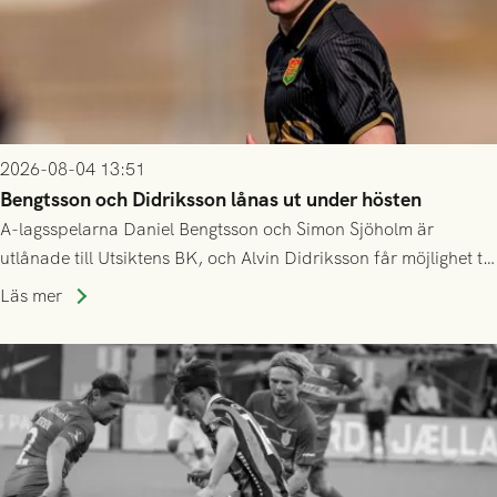
2026-08-04 13:51
Bengtsson och Didriksson lånas ut under hösten
A-lagsspelarna Daniel Bengtsson och Simon Sjöholm är
utlånade till Utsiktens BK, och Alvin Didriksson får möjlighet till
speltid i Hestrafors genom föreningssamarbete.
Läs mer