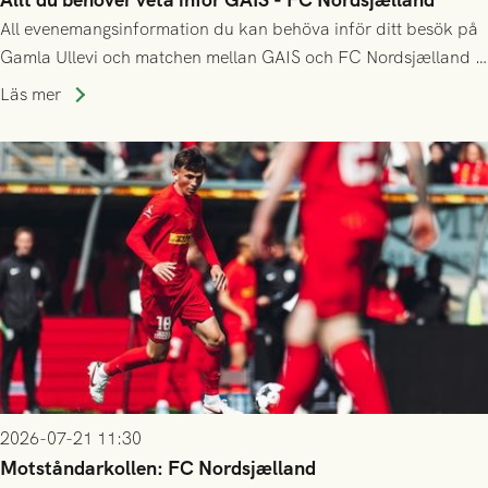
All evenemangsinformation du kan behöva inför ditt besök på
Gamla Ullevi och matchen mellan GAIS och FC Nordsjælland i
kvalet till Conference League! Avspark kl 19.00 på torsdag
Läs mer
23/7.
2026-07-21 11:30
Motståndarkollen: FC Nordsjælland