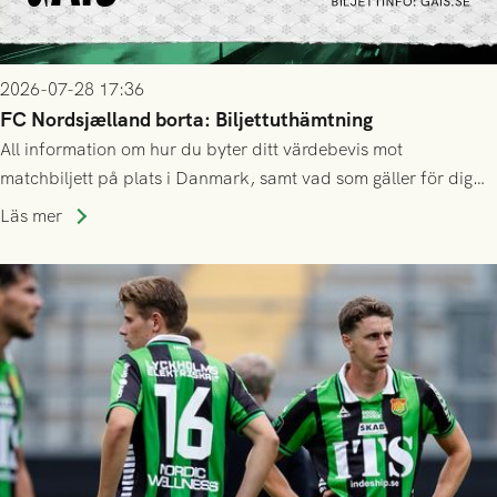
2026-07-28 17:36
FC Nordsjælland borta: Biljettuthämtning
All information om hur du byter ditt värdebevis mot
matchbiljett på plats i Danmark, samt vad som gäller för dig
som står på reservlista eller fått förhinder.
Läs mer