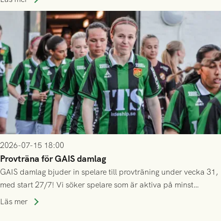
inte själv överlåta din biljett till någon annan.
2026-07-15 18:00
Provträna för GAIS damlag
GAIS damlag bjuder in spelare till provträning under vecka 31,
med start 27/7! Vi söker spelare som är aktiva på minst
division 3-nivå.
Läs mer