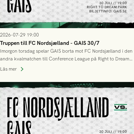
2026-07-29 19:00
Truppen till FC Nordsjælland - GAIS 30/7
Imorgon torsdag spelar GAIS borta mot FC Nordsjælland i den
andra kvalmatchen till Conference League på Right to Dream
Park! Fredrik Holmberg och ledarstaben har tagit ut följande
Läs mer
trupp till matchen: