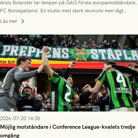
Andy Bolander tar tempen på GAIS första europamotståndare,
FC Nordsjælland. En klubb med stark ekonomi men lågt
publiksnitt, ett lag med både kollektiv styrka och individuell
Läs mer
finess.
2026-07-20 14:35
Möjlig motståndare i Conference League-kvalets tredje
omgång