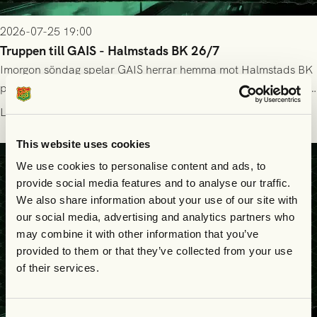
2026-07-25 19:00
Truppen till GAIS - Halmstads BK 26/7
Imorgon söndag spelar GAIS herrar hemma mot Halmstads BK
på Gamla Ullevi med avspark kl 16.30! Fredrik Holmberg och
ledarstaben har tagit ut följande trupp till matchen:
Läs mer
This website uses cookies
We use cookies to personalise content and ads, to
provide social media features and to analyse our traffic.
We also share information about your use of our site with
our social media, advertising and analytics partners who
may combine it with other information that you’ve
provided to them or that they’ve collected from your use
of their services.
Consent