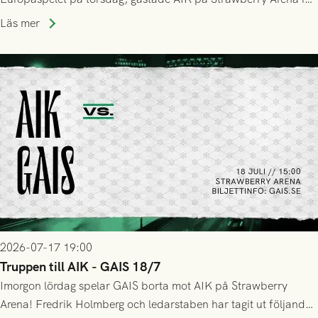
Stockholm . Men trots konstant hotande i första halvlek av
Läs mer
GAIS så var det AIK, i andra halvlek, som höjde tempot och
lyckades få in 2-0.
2026-07-17 19:00
Truppen till AIK - GAIS 18/7
Imorgon lördag spelar GAIS borta mot AIK på Strawberry
Arena! Fredrik Holmberg och ledarstaben har tagit ut följande