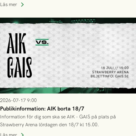
trupp till matchen:
Läs mer
2026-07-17 9:00
Publikinformation: AIK borta 18/7
Information för dig som ska se AIK - GAIS på plats på
Strawberry Arena lördagen den 18/7 kl 15.00.
Läs mer