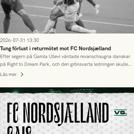
2026-07-31 13:30
Tung förlust i returmötet mot FC Nordsjælland
Efter segern på Gamla Ullevi väntade revanschsugna danskar
på Right to Dream Park, och den grönsvarta ledningen skulle
upphöra efter mindre än kvarten spelad. På lika mark visade
Läs mer
sig Nordsjälland numren för stora och matchen slutade i
tennissiffror och det grönsvarta europaäventyret tog slut.