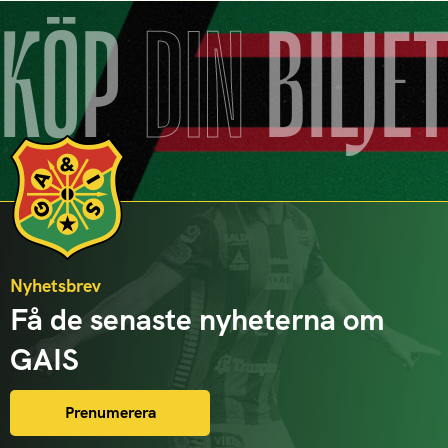
KÖP
DIN
BILJE
Nyhetsbrev
Få de senaste nyheterna om
GAIS
Prenumerera