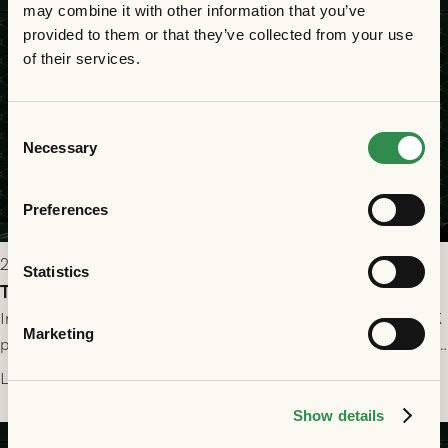
may combine it with other information that you’ve
provided to them or that they’ve collected from your use
of their services.
Consent
Necessary
Selection
Preferences
2026-07-25 19:00
Statistics
Truppen till GAIS - Halmstads BK 26/7
Imorgon söndag spelar GAIS herrar hemma mot Halmstads BK
Marketing
på Gamla Ullevi med avspark kl 16.30! Fredrik Holmberg och
ledarstaben har tagit ut följande trupp till matchen:
Läs mer
Show details