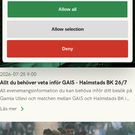
Allow all
Allow selection
Deny
2026-07-25 9:00
Allt du behöver veta inför GAIS - Halmstads BK 26/7
All evenemangsinformation du kan behöva inför ditt besök på
Gamla Ullevi och matchen mellan GAIS och Halmstads BK i
Allsvenskan! Avspark kl 16.30 på söndag 26/7.
Läs mer