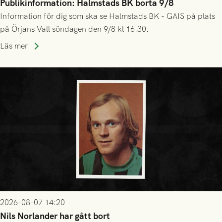
Publikinformation: Halmstads BK borta 9/8
Information för dig som ska se Halmstads BK - GAIS på plats
på Örjans Vall söndagen den 9/8 kl 16.30.
Läs mer
2026-08-07 14:20
Nils Norlander har gått bort