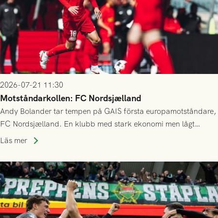
2026-07-21 11:30
Motståndarkollen: FC Nordsjælland
Andy Bolander tar tempen på GAIS första europamotståndare,
FC Nordsjælland. En klubb med stark ekonomi men lågt
publiksnitt, ett lag med både kollektiv styrka och individuell
Läs mer
finess.