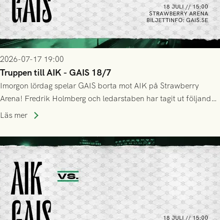
2026-07-17 19:00
Truppen till AIK - GAIS 18/7
Imorgon lördag spelar GAIS borta mot AIK på Strawberry
Arena! Fredrik Holmberg och ledarstaben har tagit ut följande
trupp till matchen:
Läs mer