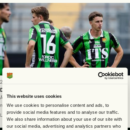
2026-07-26 21:00
Delad poäng mot Halmstads BK
This website uses cookies
Åter i Allsvenskan stod Halmstads BK för motståndet i en
match som vägde tungt till fördel för GAIS, men där poängen
We use cookies to personalise content and ads, to
delades efter dramatik på tilläggstid.
provide social media features and to analyse our traffic.
Läs mer
We also share information about your use of our site with
our social media, advertising and analytics partners who