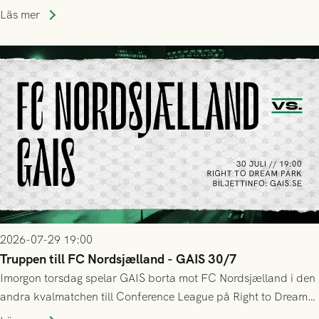
upphöra efter mindre än kvarten spelad. På lika mark visade
Läs mer
sig Nordsjälland numren för stora och matchen slutade i
tennissiffror och det grönsvarta europaäventyret tog slut.
2026-07-29 19:00
Truppen till FC Nordsjælland - GAIS 30/7
Imorgon torsdag spelar GAIS borta mot FC Nordsjælland i den
andra kvalmatchen till Conference League på Right to Dream
Park! Fredrik Holmberg och ledarstaben har tagit ut följande