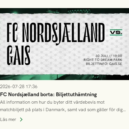
2026-07-28 17:36
FC Nordsjælland borta: Biljettuthämtning
All information om hur du byter ditt värdebevis mot
matchbiljett på plats i Danmark, samt vad som gäller för dig
som står på reservlista eller fått förhinder.
Läs mer