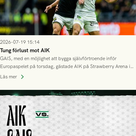
2026-07-19 15:14
Tung förlust mot AIK
GAIS, med en möjlighet att bygga självförtroende inför
Europaspelet på torsdag, gästade AIK på Strawberry Arena i
Stockholm . Men trots konstant hotande i första halvlek av
Läs mer
GAIS så var det AIK, i andra halvlek, som höjde tempot och
lyckades få in 2-0.