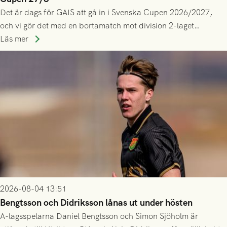
Det är dags för GAIS att gå in i Svenska Cupen 2026/2027,
och vi gör det med en bortamatch mot division 2-laget
Husqvarna FF. Häng med och stötta grönsvart på plats!
Läs mer
2026-08-04 13:51
Bengtsson och Didriksson lånas ut under hösten
A-lagsspelarna Daniel Bengtsson och Simon Sjöholm är