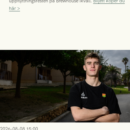
uppflyttningsfesten på Brewhouse ikväll.
Biljett köper du
här >
2026-08-08 15:00