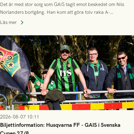
Det är med stor sorg som GAIS tagit emot beskedet om Nils
Norlanders bortgång. Han kom att göra tolv raka A-
lagssäsonger i Grönsvart och är en av få spelare som i GAIS
Läs mer
gjort fler än 200 matcher.
2026-08-07 10:11
Biljettinformation: Husqvarna FF - GAIS i Svenska
Cupen 27/8