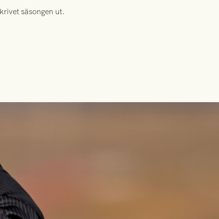
krivet säsongen ut.