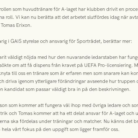
llen som huvudtränare för A-laget har klubben drivit en process
a roll. Vi kan nu berätta att det arbetet slutfördes idag när a
n Tomas Erixon.
ig i GAIS styrelse och ansvarig för Sportrådet, berättar mer:
varit väldigt nöjda med hur den nuvarande ledarstaben har fung
 ansökte om att få dispens från kravet på UEFA Pro-licensiering. 
 knyta till oss en tränare som är erfaren men som snarare kan k
ch driva igenom ytterligare förändringar avseende hur truppen o
en kandidat som passar väldigt bra in på den beskrivningen.
erson som kommer att fungera väl ihop med övriga ledare och som 
 Patrik och Tomas kommer att ha ett delat ansvar för A-laget o
erna ska fördelas under träningar och matcher. Nu känns det br
 hela vårt fokus på den uppgift som ligger framför oss.