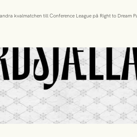
ndra kvalmatchen till Conference League på Right to Dream Par