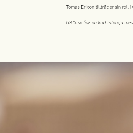
Tomas Erixon tillträder sin roll
GAIS.se fick en kort intervju 