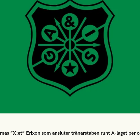
omas ”X:et” Erixon som ansluter tränarstaben runt A-laget per