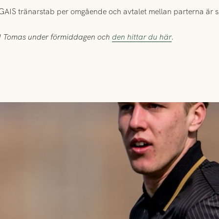
 i GAIS tränarstab per omgående och avtalet mellan parterna är s
med Tomas under förmiddagen och
den hittar du här
.