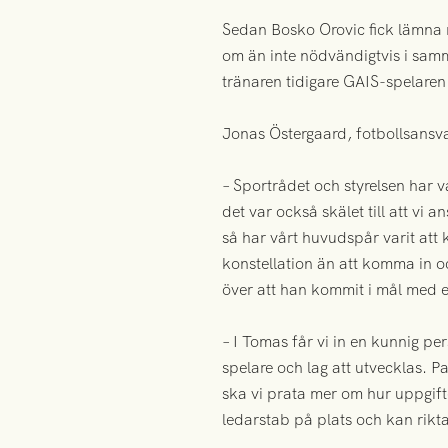
Sedan Bosko Orovic fick lämna ro
om än inte nödvändigtvis i samm
tränaren tidigare GAIS-spelare
Jonas Östergaard, fotbollsansvar
– Sportrådet och styrelsen har 
det var också skälet till att vi
så har vårt huvudspår varit att
konstellation än att komma in o
över att han kommit i mål med 
– I Tomas får vi in en kunnig p
spelare och lag att utvecklas.
ska vi prata mer om hur uppgift
ledarstab på plats och kan rikta