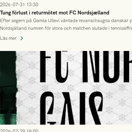
2026-07-31 13:30
Tung förlust i returmötet mot FC Nordsjælland
Efter segern på Gamla Ullevi väntade revanschsugna danskar på
Nordsjälland numren för stora och matchen slutade i tennissiffr
Läs mer
2026-07-29 19:00