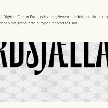
 Right to Dream Park, och den grönsvarta ledningen skulle upp
or och det grönsvarta europaäventyret tog slut.