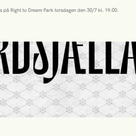
s på Right to Dream Park torsdagen den 30/7 kl. 19.00.