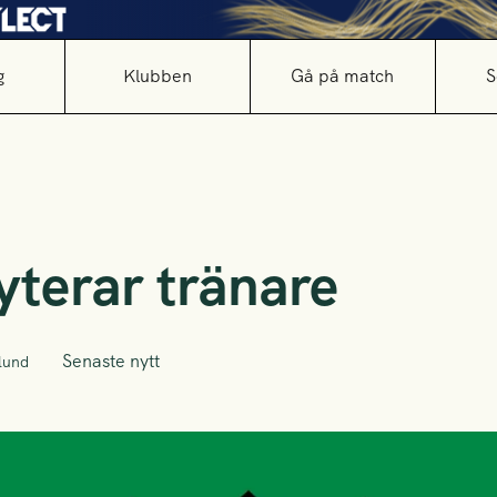
g
Klubben
Gå på match
S
yterar tränare
Senaste nytt
lund