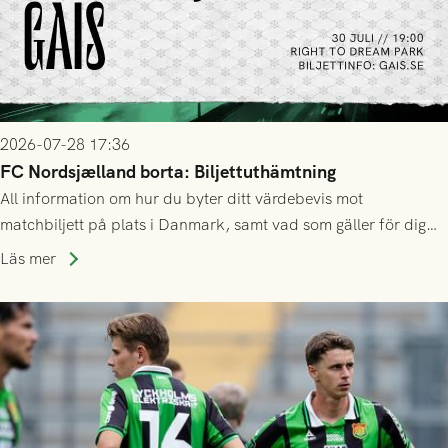
2026-07-28 17:36
FC Nordsjælland borta: Biljettuthämtning
All information om hur du byter ditt värdebevis mot
matchbiljett på plats i Danmark, samt vad som gäller för dig
som står på reservlista eller fått förhinder.
Läs mer