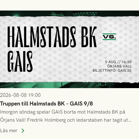
2026-08-08 19:00
Truppen till Halmstads BK - GAIS 9/8
Imorgon söndag spelar GAIS borta mot Halmstads BK på
Örjans Vall! Fredrik Holmberg och ledarstaben har tagit ut
följande trupp till matchen:
Läs mer