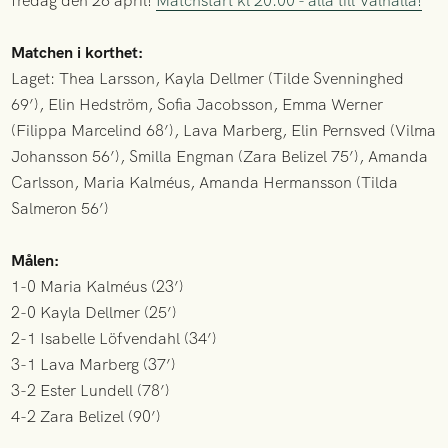
fredag den 26 april!
Matchstart kl 20:00 - alla till Valhalla!
Matchen i korthet:
Laget: Thea Larsson, Kayla Dellmer (Tilde Svenninghed
69’), Elin Hedström, Sofia Jacobsson, Emma Werner
(Filippa Marcelind 68’), Lava Marberg, Elin Pernsved (Vilma
Johansson 56’), Smilla Engman (Zara Belizel 75’), Amanda
Carlsson, Maria Kalméus, Amanda Hermansson (Tilda
Salmeron 56’)
Målen:
1-0 Maria Kalméus (23’)
2-0 Kayla Dellmer (25’)
2-1 Isabelle Löfvendahl (34’)
3-1 Lava Marberg (37’)
3-2 Ester Lundell (78’)
4-2 Zara Belizel (90’)