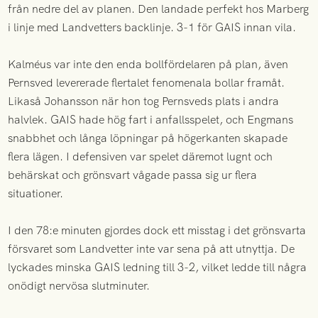
från nedre del av planen. Den landade perfekt hos Marberg
i linje med Landvetters backlinje. 3-1 för GAIS innan vila.
Kalméus var inte den enda bollfördelaren på plan, även
Pernsved levererade flertalet fenomenala bollar framåt.
Likaså Johansson när hon tog Pernsveds plats i andra
halvlek. GAIS hade hög fart i anfallsspelet, och Engmans
snabbhet och långa löpningar på högerkanten skapade
flera lägen. I defensiven var spelet däremot lugnt och
behärskat och grönsvart vågade passa sig ur flera
situationer.
I den 78:e minuten gjordes dock ett misstag i det grönsvarta
försvaret som Landvetter inte var sena på att utnyttja. De
lyckades minska GAIS ledning till 3-2, vilket ledde till några
onödigt nervösa slutminuter.