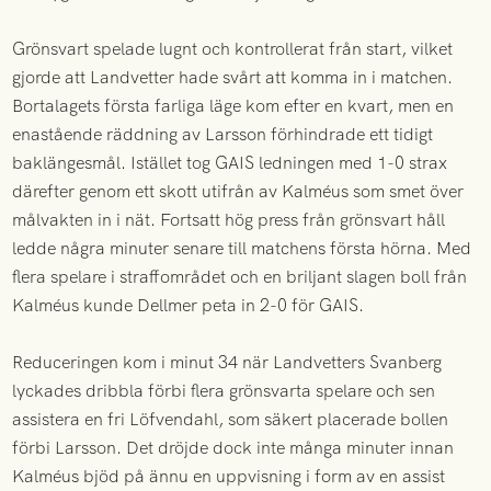
Grönsvart spelade lugnt och kontrollerat från start, vilket
gjorde att Landvetter hade svårt att komma in i matchen.
Bortalagets första farliga läge kom efter en kvart, men en
enastående räddning av Larsson förhindrade ett tidigt
baklängesmål. Istället tog GAIS ledningen med 1-0 strax
därefter genom ett skott utifrån av Kalméus som smet över
målvakten in i nät. Fortsatt hög press från grönsvart håll
ledde några minuter senare till matchens första hörna. Med
flera spelare i straffområdet och en briljant slagen boll från
Kalméus kunde Dellmer peta in 2-0 för GAIS.
Reduceringen kom i minut 34 när Landvetters Svanberg
lyckades dribbla förbi flera grönsvarta spelare och sen
assistera en fri Löfvendahl, som säkert placerade bollen
förbi Larsson. Det dröjde dock inte många minuter innan
Kalméus bjöd på ännu en uppvisning i form av en assist