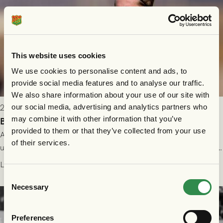
This website uses cookies
We use cookies to personalise content and ads, to
provide social media features and to analyse our traffic.
We also share information about your use of our site with
our social media, advertising and analytics partners who
2026-08-04 13:51
may combine it with other information that you’ve
Bengtsson och Didriksson lånas ut under hösten
provided to them or that they’ve collected from your use
A-lagsspelarna Daniel Bengtsson och Simon Sjöholm är
of their services.
utlånade till Utsiktens BK, och Alvin Didriksson får möjlighet till
speltid i Hestrafors genom föreningssamarbete.
Läs mer
Consent
Necessary
Selection
Preferences