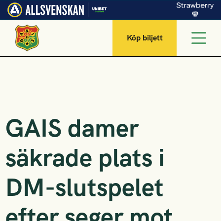
Köp biljett
GAIS damer
säkrade plats i
DM-slutspelet
efter seger mot