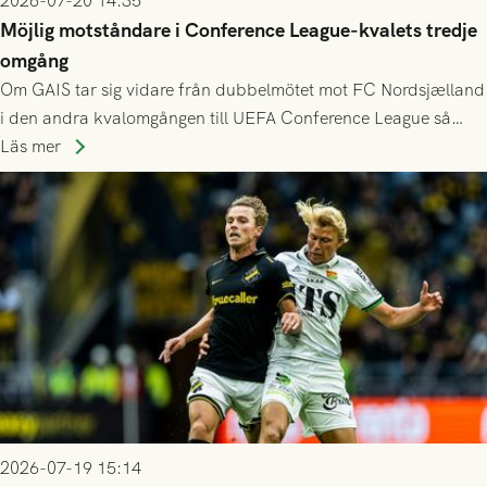
2026-07-20 14:35
Möjlig motståndare i Conference League-kvalets tredje
omgång
Om GAIS tar sig vidare från dubbelmötet mot FC Nordsjælland
i den andra kvalomgången till UEFA Conference League så
spelas den tredje kvalomgången kort därpå. Motståndare blir
Läs mer
då vinnaren i mötet mellan isländska Valur och HŠK Zrinjski
Mostar från Bosnien och Hercegovina.
2026-07-19 15:14