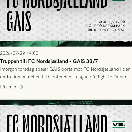
2026-07-29 19:00
Truppen till FC Nordsjælland - GAIS 30/7
Imorgon torsdag spelar GAIS borta mot FC Nordsjælland i den
andra kvalmatchen till Conference League på Right to Dream
Park! Fredrik Holmberg och ledarstaben har tagit ut följande
Läs mer
trupp till matchen: