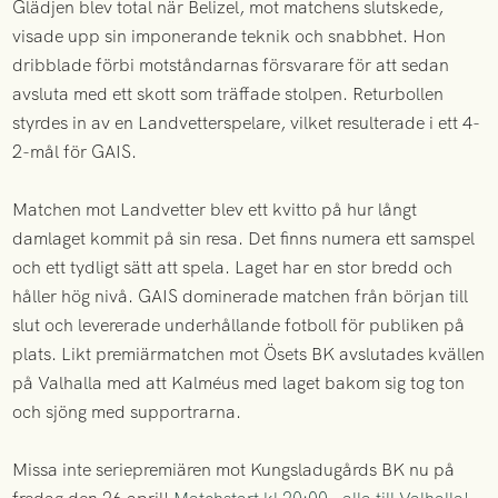
Glädjen blev total när Belizel, mot matchens slutskede,
visade upp sin imponerande teknik och snabbhet. Hon
dribblade förbi motståndarnas försvarare för att sedan
avsluta med ett skott som träffade stolpen. Returbollen
styrdes in av en Landvetterspelare, vilket resulterade i ett 4-
2-mål för GAIS.
Matchen mot Landvetter blev ett kvitto på hur långt
damlaget kommit på sin resa. Det finns numera ett samspel
och ett tydligt sätt att spela. Laget har en stor bredd och
håller hög nivå. GAIS dominerade matchen från början till
slut och levererade underhållande fotboll för publiken på
plats. Likt premiärmatchen mot Ösets BK avslutades kvällen
på Valhalla med att Kalméus med laget bakom sig tog ton
och sjöng med supportrarna.
Missa inte seriepremiären mot Kungsladugårds BK nu på