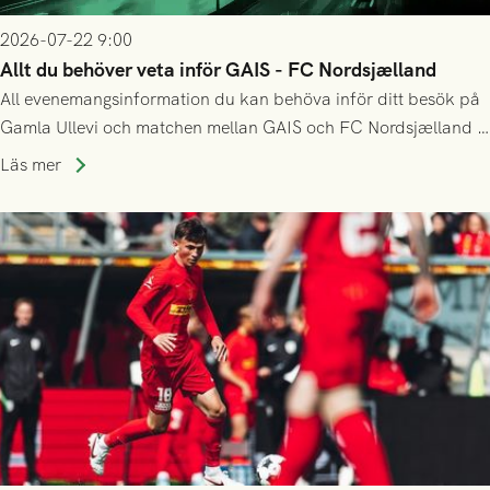
2026-07-22 9:00
Allt du behöver veta inför GAIS - FC Nordsjælland
All evenemangsinformation du kan behöva inför ditt besök på
Gamla Ullevi och matchen mellan GAIS och FC Nordsjælland i
kvalet till Conference League! Avspark kl 19.00 på torsdag
Läs mer
23/7.