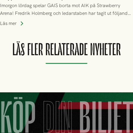
Imorgon lördag spelar GAIS borta mot AIK på Strawberry
Arena! Fredrik Holmberg och ledarstaben har tagit ut följande
trupp till matchen:
Läs mer
LÄS FLER RELATERADE NYHETER
KÖP
DIN
BILJE