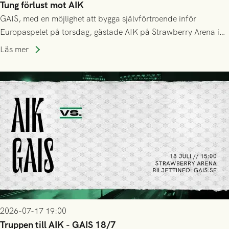
Tung förlust mot AIK
GAIS, med en möjlighet att bygga självförtroende inför
Europaspelet på torsdag, gästade AIK på Strawberry Arena i
Stockholm . Men trots konstant hotande i första halvlek av
Läs mer
GAIS så var det AIK, i andra halvlek, som höjde tempot och
lyckades få in 2-0.
2026-07-17 19:00
Truppen till AIK - GAIS 18/7