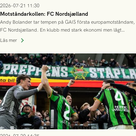
2026-07-21 11:30
Motståndarkollen: FC Nordsjælland
Andy Bolander tar tempen på GAIS första europamotståndare,
FC Nordsjælland. En klubb med stark ekonomi men lågt
publiksnitt, ett lag med både kollektiv styrka och individuell
Läs mer
finess.