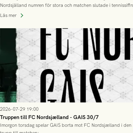
Nordsjälland numren för stora och matchen slutade i tennissiffr
Läs mer
2026-07-29 19:00
Truppen till FC Nordsjælland - GAIS 30/7
Imorgon torsdag spelar GAIS borta mot FC Nordsjælland i den a
trupp till matchen: