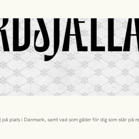
 på plats i Danmark, samt vad som gäller för dig som står på rese