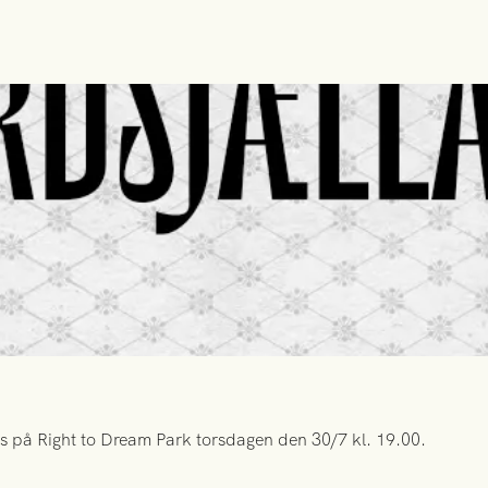
s på Right to Dream Park torsdagen den 30/7 kl. 19.00.