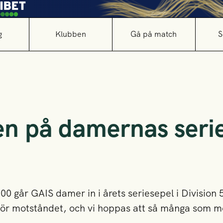
g
Klubben
Gå på match
S
n på damernas seri
0 går GAIS damer in i årets seriesepel i Division
r motståndet, och vi hoppas att så många som möjl