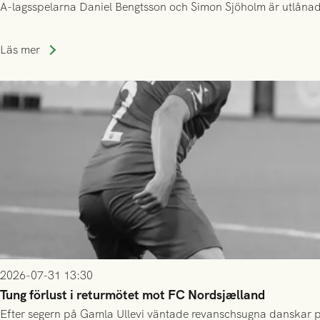
A-lagsspelarna Daniel Bengtsson och Simon Sjöholm är utlånade t
Läs mer
2026-07-31 13:30
Tung förlust i returmötet mot FC Nordsjælland
Efter segern på Gamla Ullevi väntade revanschsugna danskar på