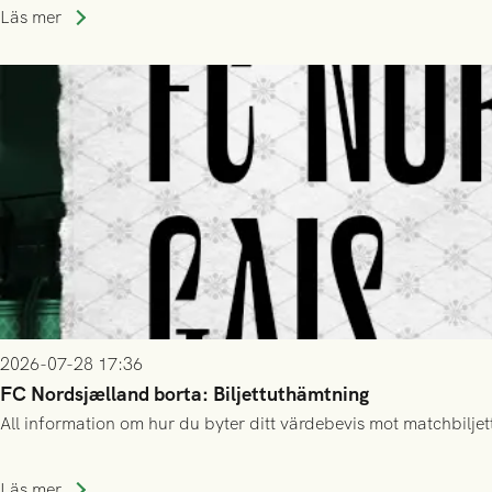
Läs mer
2026-07-28 17:36
FC Nordsjælland borta: Biljettuthämtning
All information om hur du byter ditt värdebevis mot matchbiljett
Läs mer