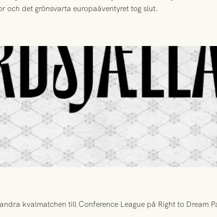
or och det grönsvarta europaäventyret tog slut.
ndra kvalmatchen till Conference League på Right to Dream Par