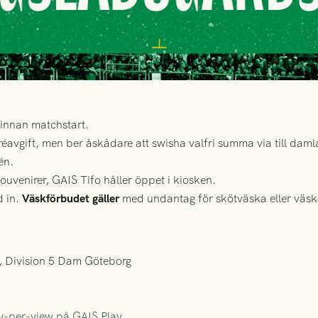
innan matchstart.
avgift, men ber åskådare att swisha valfri summa via till damla
én.
ouvenirer, GAIS Tifo håller öppet i kiosken.
d in.
Väskförbudet gäller
med undantag för skötväska eller väsk
, Division 5 Dam Göteborg
y-per-view på GAIS Play
.