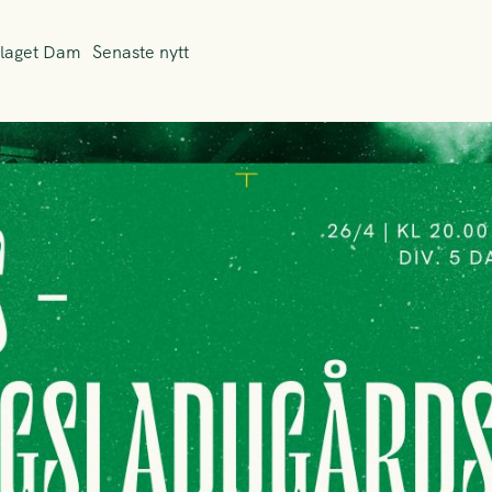
laget Dam
Senaste nytt