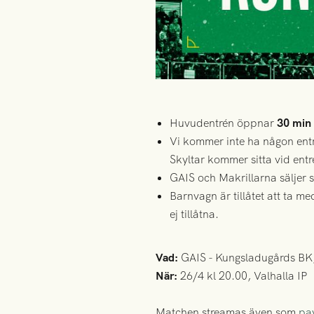
Huvudentrén öppnar
30 min
Vi kommer inte ha någon entré
Skyltar kommer sitta vid entr
GAIS och Makrillarna säljer s
Barnvagn är tillåtet att ta me
ej tillåtna.
Vad:
GAIS - Kungsladugårds BK
När:
26/4 kl 20.00, Valhalla IP
Matchen streamas även som
pa