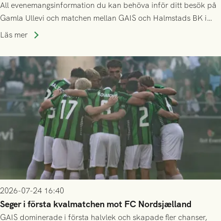
All evenemangsinformation du kan behöva inför ditt besök på
Gamla Ullevi och matchen mellan GAIS och Halmstads BK i
Allsvenskan! Avspark kl 16.30 på söndag 26/7.
Läs mer
2026-07-24 16:40
Seger i första kvalmatchen mot FC Nordsjælland
GAIS dominerade i första halvlek och skapade fler chanser,