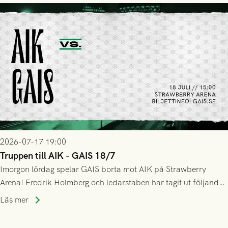
lyckades få in 2-0.
2026-07-17 19:00
Truppen till AIK - GAIS 18/7
Imorgon lördag spelar GAIS borta mot AIK på Strawberry
Arena! Fredrik Holmberg och ledarstaben har tagit ut följande
trupp till matchen:
Läs mer