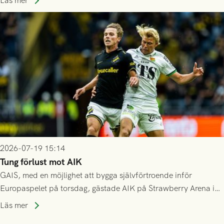
spelas den tredje kvalomgången kort därpå. Motståndare blir
Läs mer
då vinnaren i mötet mellan isländska Valur och HŠK Zrinjski
Mostar från Bosnien och Hercegovina.
2026-07-19 15:14
Tung förlust mot AIK
GAIS, med en möjlighet att bygga självförtroende inför
Europaspelet på torsdag, gästade AIK på Strawberry Arena i
Stockholm . Men trots konstant hotande i första halvlek av
Läs mer
GAIS så var det AIK, i andra halvlek, som höjde tempot och