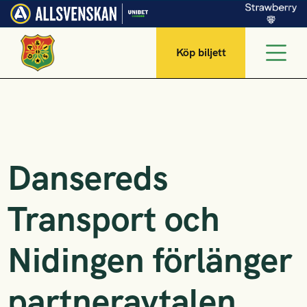
Köp biljett
Dansereds
Transport och
Nidingen förlänger
partneravtalen