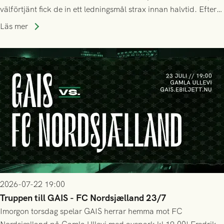
välförtjänt fick de in ett ledningsmål strax innan halvtid. Efter
halvtidsvilan sjönk tempot när Nordsjälland tilläts ha mer av
Läs mer
bollen, men GAIS försvarade sig disciplinerat och säkrade en
seger! Matchfoto: Mikael Josefsson & Lasse Ekström
2026-07-22 19:00
Truppen till GAIS - FC Nordsjælland 23/7
Imorgon torsdag spelar GAIS herrar hemma mot FC