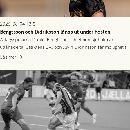
2026-08-04 13:51
Bengtsson och Didriksson lånas ut under hösten
A-lagsspelarna Daniel Bengtsson och Simon Sjöholm är
utlånade till Utsiktens BK, och Alvin Didriksson får möjlighet till
speltid i Hestrafors genom föreningssamarbete.
Läs mer