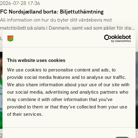
2026-07-28 17:36
FC Nordsjælland borta: Biljettuthämtning
All information om hur du byter ditt värdebevis mot
matchbiljett på plats i Danmark, samt vad som gäller för dig
som står på reservlista eller fått förhinder.
Läs mer
This website uses cookies
We use cookies to personalise content and ads, to
provide social media features and to analyse our traffic.
We also share information about your use of our site with
our social media, advertising and analytics partners who
may combine it with other information that you’ve
provided to them or that they’ve collected from your use
of their services.
2026-07-26 21:00
Consent