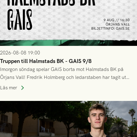
2026-08-08 19:00
Truppen till Halmstads BK - GAIS 9/8
Imorgon söndag spelar GAIS borta mot Halmstads BK på
Örjans Vall! Fredrik Holmberg och ledarstaben har tagit ut
följande trupp till matchen:
Läs mer