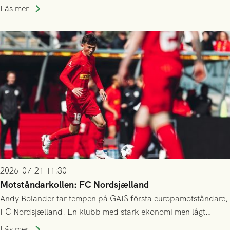
kvalet till Conference League! Avspark kl 19.00 på torsdag
Läs mer
23/7.
2026-07-21 11:30
Motståndarkollen: FC Nordsjælland
Andy Bolander tar tempen på GAIS första europamotståndare,
FC Nordsjælland. En klubb med stark ekonomi men lågt
publiksnitt, ett lag med både kollektiv styrka och individuell
Läs mer