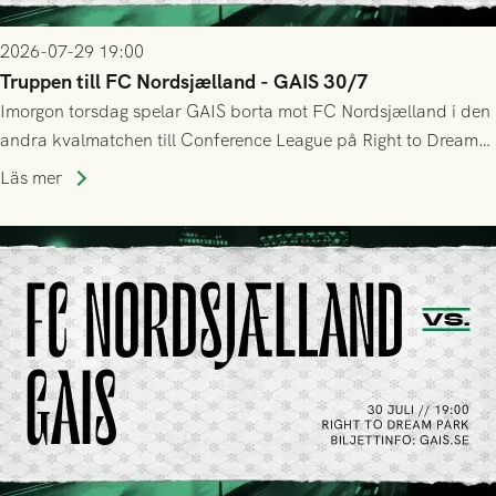
2026-07-29 19:00
Truppen till FC Nordsjælland - GAIS 30/7
Imorgon torsdag spelar GAIS borta mot FC Nordsjælland i den
andra kvalmatchen till Conference League på Right to Dream
Park! Fredrik Holmberg och ledarstaben har tagit ut följande
Läs mer
trupp till matchen: