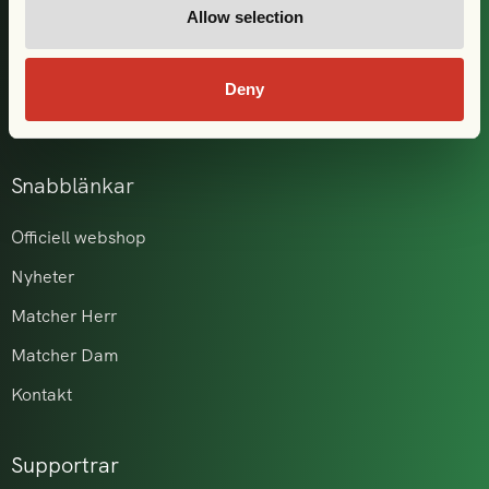
Allow selection
Våra partners
GAIS i samhället
Deny
Akademi & ungdom
Snabblänkar
Officiell webshop
Nyheter
Matcher Herr
Matcher Dam
Kontakt
Supportrar