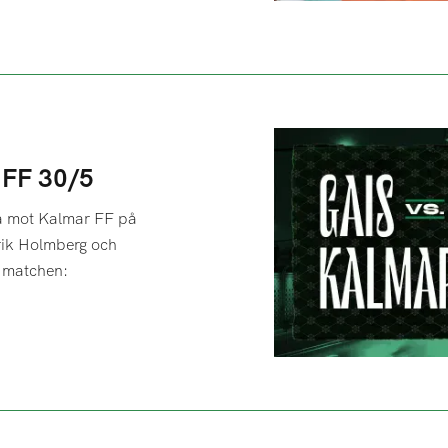
r FF 30/5
a mot Kalmar FF på
rik Holmberg och
l matchen: