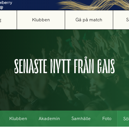
g
Klubben
Gå på match
S
SENASTE NYTT FRÅN GAIS
Klubben
Akademin
Samhälle
Foto