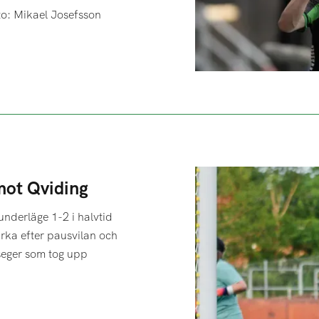
o: Mikael Josefsson
mot Qviding
underläge 1-2 i halvtid
rka efter pausvilan och
 seger som tog upp