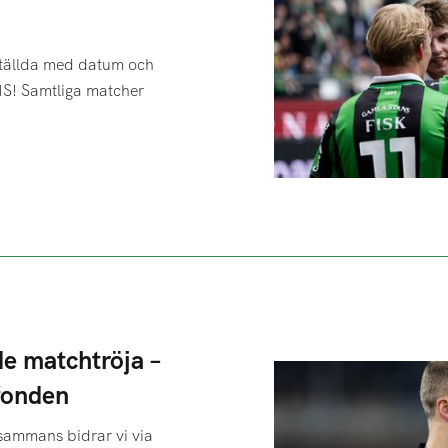
ställda med datum och
IS! Samtliga matcher
e matchtröja –
rfonden
lsammans bidrar vi via