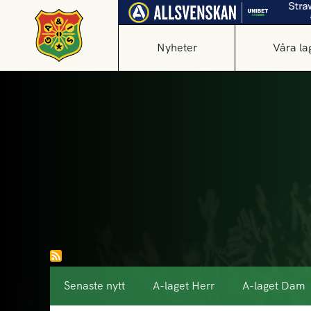
Nyheter
Våra la
Senaste nytt
A-laget Herr
A-laget Dam