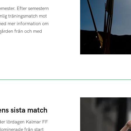
semester. Efter semestern
anlig träningsmatch mot
med mer information om
-gården från och med
ens sista match
der lördagen Kalmar FF
dominerade från start