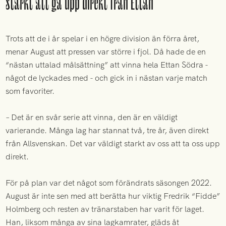
Starkt att gå upp direkt från Ettan
Trots att de i år spelar i en högre division än förra året,
menar August att pressen var större i fjol. Då hade de en
“nästan uttalad målsättning” att vinna hela Ettan Södra -
något de lyckades med - och gick in i nästan varje match
som favoriter.
– Det är en svår serie att vinna, den är en väldigt
varierande. Många lag har stannat två, tre år, även direkt
från Allsvenskan. Det var väldigt starkt av oss att ta oss upp
direkt.
För på plan var det något som förändrats säsongen 2022.
August är inte sen med att berätta hur viktig Fredrik “Fidde”
Holmberg och resten av tränarstaben har varit för laget.
Han, liksom många av sina lagkamrater, gläds åt