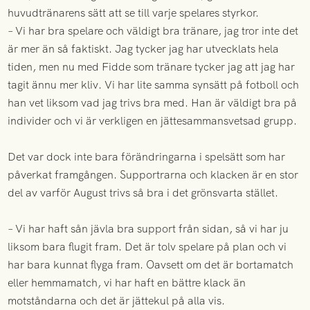
huvudtränarens sätt att se till varje spelares styrkor.
– Vi har bra spelare och väldigt bra tränare, jag tror inte det
är mer än så faktiskt. Jag tycker jag har utvecklats hela
tiden, men nu med Fidde som tränare tycker jag att jag har
tagit ännu mer kliv. Vi har lite samma synsätt på fotboll och
han vet liksom vad jag trivs bra med. Han är väldigt bra på
individer och vi är verkligen en jättesammansvetsad grupp.
Det var dock inte bara förändringarna i spelsätt som har
påverkat framgången. Supportrarna och klacken är en stor
del av varför August trivs så bra i det grönsvarta stället.
– Vi har haft sån jävla bra support från sidan, så vi har ju
liksom bara flugit fram. Det är tolv spelare på plan och vi
har bara kunnat flyga fram. Oavsett om det är bortamatch
eller hemmamatch, vi har haft en bättre klack än
motståndarna och det är jättekul på alla vis.