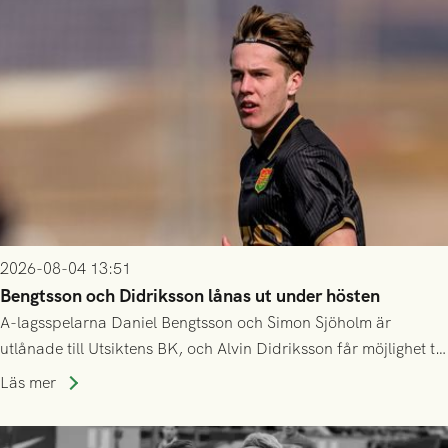
2026-08-04 13:51
Bengtsson och Didriksson lånas ut under hösten
A-lagsspelarna Daniel Bengtsson och Simon Sjöholm är
utlånade till Utsiktens BK, och Alvin Didriksson får möjlighet till
speltid i Hestrafors genom föreningssamarbete.
Läs mer