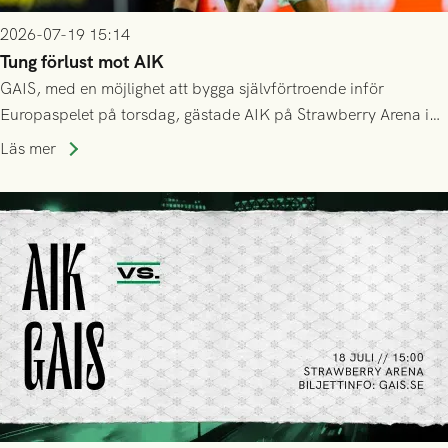
2026-07-19 15:14
Tung förlust mot AIK
GAIS, med en möjlighet att bygga självförtroende inför
Europaspelet på torsdag, gästade AIK på Strawberry Arena i
Stockholm . Men trots konstant hotande i första halvlek av
Läs mer
GAIS så var det AIK, i andra halvlek, som höjde tempot och
lyckades få in 2-0.