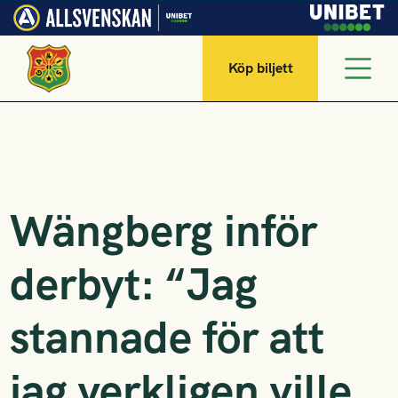
Köp biljett
Wängberg inför
derbyt: “Jag
stannade för att
jag verkligen ville