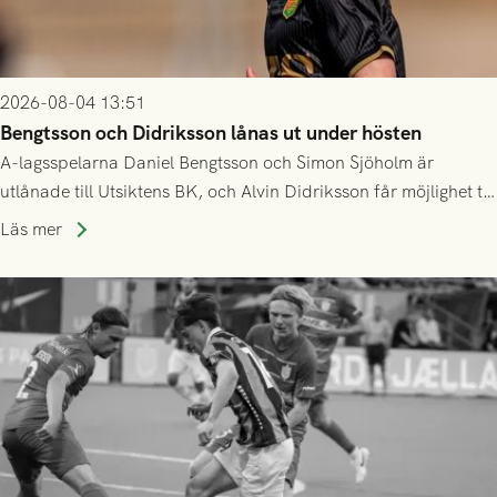
2026-08-04 13:51
Bengtsson och Didriksson lånas ut under hösten
A-lagsspelarna Daniel Bengtsson och Simon Sjöholm är
utlånade till Utsiktens BK, och Alvin Didriksson får möjlighet till
speltid i Hestrafors genom föreningssamarbete.
Läs mer