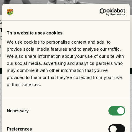
2026-07-31 13:30
Tung förlust i returmötet mot FC Nordsjælland
This website uses cookies
Efter segern på Gamla Ullevi väntade revanschsugna danskar
We use cookies to personalise content and ads, to
på Right to Dream Park, och den grönsvarta ledningen skulle
provide social media features and to analyse our traffic.
upphöra efter mindre än kvarten spelad. På lika mark visade
Läs mer
We also share information about your use of our site with
sig Nordsjälland numren för stora och matchen slutade i
our social media, advertising and analytics partners who
tennissiffror och det grönsvarta europaäventyret tog slut.
may combine it with other information that you’ve
provided to them or that they’ve collected from your use
of their services.
Consent
Necessary
Selection
Preferences