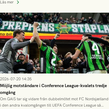
publiksnitt, ett lag med både kollektiv styrka och individuell
Läs mer
finess.
2026-07-20 14:35
Möjlig motståndare i Conference League-kvalets tredje
omgång
Om GAIS tar sig vidare från dubbelmötet mot FC Nordsjælland
i den andra kvalomgången till UEFA Conference League så