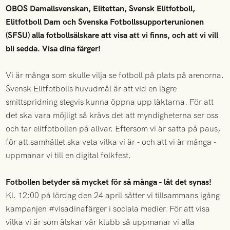
OBOS Damallsvenskan, Elitettan, Svensk Elitfotboll,
Elitfotboll Dam och Svenska Fotbollssupporterunionen
(SFSU) alla fotbollsälskare att visa att vi finns, och att vi vill
bli sedda. Visa dina färger!
Vi är många som skulle vilja se fotboll på plats på arenorna.
Svensk Elitfotbolls huvudmål är att vid en lägre
smittspridning stegvis kunna öppna upp läktarna. För att
det ska vara möjligt så krävs det att myndigheterna ser oss
och tar elitfotbollen på allvar. Eftersom vi är satta på paus,
för att samhället ska veta vilka vi är - och att vi är många -
uppmanar vi till en digital folkfest.
Fotbollen betyder så mycket för så många - låt det synas!
Kl. 12:00 på lördag den 24 april sätter vi tillsammans igång
kampanjen #visadinafärger i sociala medier. För att visa
vilka vi är som älskar vår klubb så uppmanar vi alla