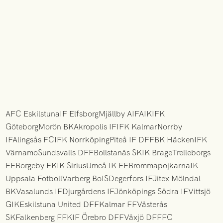
AFC EskilstunaIF ElfsborgMjällby AIFAIKIFK
GöteborgMorön BKAkropolis IFIFK KalmarNorrby
IFAlingsås FCIFK NorrköpingPiteå IF DFFBK HäckenIFK
VärnamoSundsvalls DFFBollstanäs SKIK BrageTrelleborgs
FFBorgeby FKIK SiriusUmeå IK FFBrommapojkarnaIK
Uppsala FotbollVarberg BoISDegerfors IFJitex Mölndal
BKVasalunds IFDjurgårdens IFJönköpings Södra IFVittsjö
GIKEskilstuna United DFFKalmar FFVästerås
SKFalkenberg FFKIF Örebro DFFVäxjö DFFFC