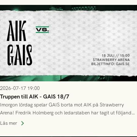
lyckades få in 2-0.
2026-07-17 19:00
Truppen till AIK - GAIS 18/7
Imorgon lördag spelar GAIS borta mot AIK på Strawberry
Arena! Fredrik Holmberg och ledarstaben har tagit ut följande
trupp till matchen:
Läs mer