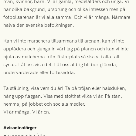
män, kvinnor, barn. Vi är gamla, medelålders och unga. Vi
har olika bakgrund, ursprung och olika intressen men på
fotbollsarenan är vi alla samma. Och vi är många. Närmare
halva den svenska befolkningen.
Kan vi inte marschera tillsammans till arenan, kan vi inte
applådera och sjunga in vårt lag på planen och kan vi inte
njuta av matcherna från läktarplats så ska vi i alla fall
synas. Låt oss visa det. Låt oss aldrig bli bortglömda,
undervärderade eller förbisedda.
Ta ställning, visa vem du är! Ta på tröjan eller halsduken,
häng upp flaggan. Visa med stolthet vilka vi är. På stan,
hemma, på jobbet och sociala medier.
Vi är många. Vi är en.
#visadinafärger
En uppmaning från: