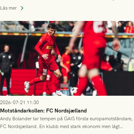
kvalet till Conference League! Avspark kl 19.00 på torsdag
Läs mer
23/7.
2026-07-21 11:30
Motståndarkollen: FC Nordsjælland
Andy Bolander tar tempen på GAIS första europamotståndare,
FC Nordsjælland. En klubb med stark ekonomi men lågt