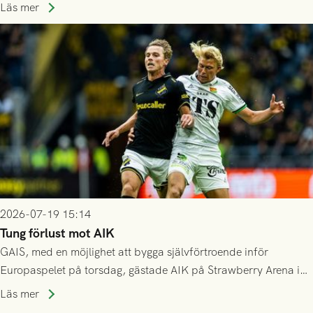
spelas den tredje kvalomgången kort därpå. Motståndare blir
Läs mer
då vinnaren i mötet mellan isländska Valur och HŠK Zrinjski
Mostar från Bosnien och Hercegovina.
2026-07-19 15:14
Tung förlust mot AIK
GAIS, med en möjlighet att bygga självförtroende inför
Europaspelet på torsdag, gästade AIK på Strawberry Arena i
Stockholm . Men trots konstant hotande i första halvlek av
Läs mer
GAIS så var det AIK, i andra halvlek, som höjde tempot och