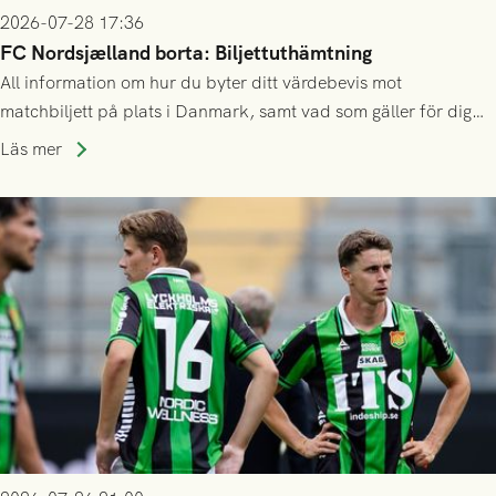
2026-07-28 17:36
FC Nordsjælland borta: Biljettuthämtning
All information om hur du byter ditt värdebevis mot
matchbiljett på plats i Danmark, samt vad som gäller för dig
som står på reservlista eller fått förhinder.
Läs mer