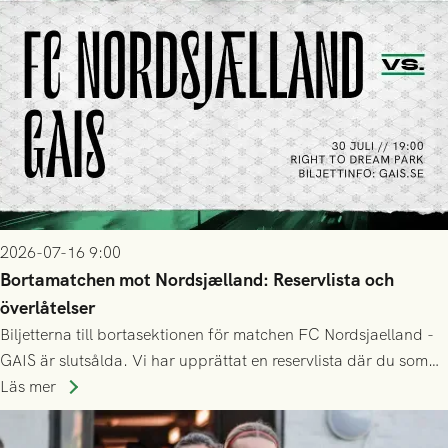
2026-07-16 9:00
Bortamatchen mot Nordsjælland: Reservlista och
överlåtelser
Biljetterna till bortasektionen för matchen FC Nordsjaelland -
GAIS är slutsålda. Vi har upprättat en reservlista där du som
ännu inte har någon biljett kan anmäla ditt intresse. Du kan
Läs mer
inte själv överlåta din biljett till någon annan.