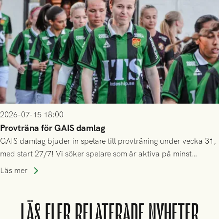
2026-07-15 18:00
Provträna för GAIS damlag
GAIS damlag bjuder in spelare till provträning under vecka 31,
med start 27/7! Vi söker spelare som är aktiva på minst
division 3-nivå.
Läs mer
LÄS FLER RELATERADE NYHETER