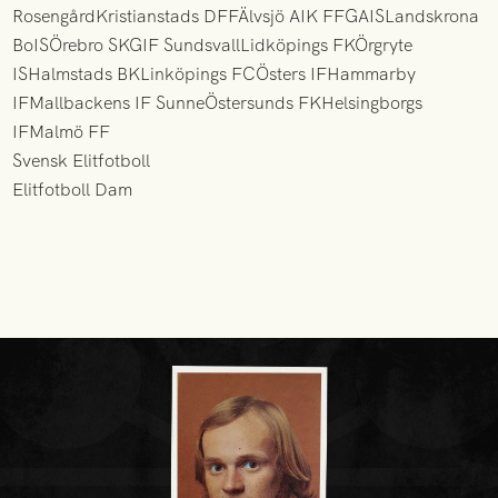
RosengårdKristianstads DFFÄlvsjö AIK FFGAISLandskrona
BoISÖrebro SKGIF SundsvallLidköpings FKÖrgryte
ISHalmstads BKLinköpings FCÖsters IFHammarby
IFMallbackens IF SunneÖstersunds FKHelsingborgs
IFMalmö FF
Svensk Elitfotboll
Elitfotboll Dam