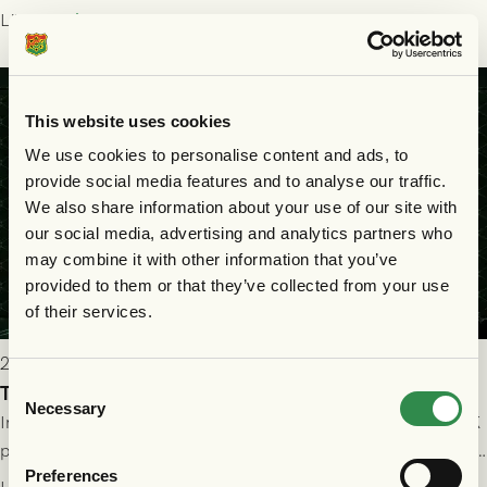
delades efter dramatik på tilläggstid.
Läs mer
This website uses cookies
We use cookies to personalise content and ads, to
provide social media features and to analyse our traffic.
We also share information about your use of our site with
our social media, advertising and analytics partners who
may combine it with other information that you’ve
provided to them or that they’ve collected from your use
of their services.
2026-07-25 19:00
Consent
Truppen till GAIS - Halmstads BK 26/7
Necessary
Selection
Imorgon söndag spelar GAIS herrar hemma mot Halmstads BK
på Gamla Ullevi med avspark kl 16.30! Fredrik Holmberg och
Preferences
ledarstaben har tagit ut följande trupp till matchen: