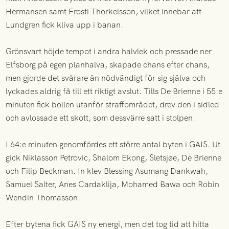
Hermansen samt Frosti Thorkelsson, vilket innebar att
Lundgren fick kliva upp i banan.
Grönsvart höjde tempot i andra halvlek och pressade ner
Elfsborg på egen planhalva, skapade chans efter chans,
men gjorde det svårare än nödvändigt för sig själva och
lyckades aldrig få till ett riktigt avslut. Tills De Brienne i 55:e
minuten fick bollen utanför straffområdet, drev den i sidled
och avlossade ett skott, som dessvärre satt i stolpen.
I 64:e minuten genomfördes ett större antal byten i GAIS. Ut
gick Niklasson Petrovic, Shalom Ekong, Sletsjøe, De Brienne
och Filip Beckman. In klev Blessing Asumang Dankwah,
Samuel Salter, Anes Cardaklija, Mohamed Bawa och Robin
Wendin Thomasson.
Efter bytena fick GAIS ny energi, men det tog tid att hitta