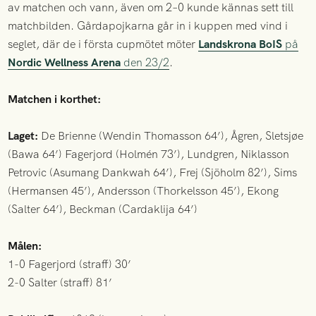
av matchen och vann, även om 2–0 kunde kännas sett till
matchbilden. Gårdapojkarna går in i kuppen med vind i
seglet, där de i första cupmötet möter
Landskrona BoIS
på
Nordic Wellness Arena
den 23/2
.
Matchen i korthet:
Laget:
De Brienne (Wendin Thomasson 64’), Ågren, Sletsjøe
(Bawa 64’) Fagerjord (Holmén 73’), Lundgren, Niklasson
Petrovic (Asumang Dankwah 64’), Frej (Sjöholm 82’), Sims
(Hermansen 45’), Andersson (Thorkelsson 45’), Ekong
(Salter 64’), Beckman (Cardaklija 64’)
Målen:
1-0 Fagerjord (straff) 30’
2-0 Salter (straff) 81’