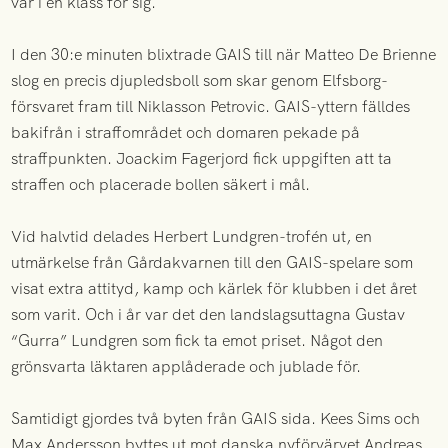
var i en klass för sig.
I den 30:e minuten blixtrade GAIS till när Matteo De Brienne
slog en precis djupledsboll som skar genom Elfsborg-
försvaret fram till Niklasson Petrovic. GAIS-yttern fälldes
bakifrån i straffområdet och domaren pekade på
straffpunkten. Joackim Fagerjord fick uppgiften att ta
straffen och placerade bollen säkert i mål.
Vid halvtid delades Herbert Lundgren-trofén ut, en
utmärkelse från Gårdakvarnen till den GAIS-spelare som
visat extra attityd, kamp och kärlek för klubben i det året
som varit. Och i år var det den landslagsuttagna Gustav
“Gurra” Lundgren som fick ta emot priset. Något den
grönsvarta läktaren applåderade och jublade för.
Samtidigt gjordes två byten från GAIS sida. Kees Sims och
Max Andersson byttes ut mot danska nyförvärvet Andreas