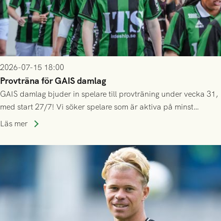
2026-07-15 18:00
Provträna för GAIS damlag
GAIS damlag bjuder in spelare till provträning under vecka 31,
med start 27/7! Vi söker spelare som är aktiva på minst
division 3-nivå.
Läs mer