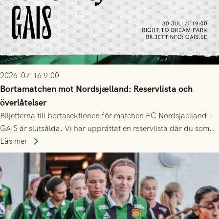
2026-07-16 9:00
Bortamatchen mot Nordsjælland: Reservlista och
överlåtelser
Biljetterna till bortasektionen för matchen FC Nordsjaelland -
GAIS är slutsålda. Vi har upprättat en reservlista där du som
ännu inte har någon biljett kan anmäla ditt intresse. Du kan
Läs mer
inte själv överlåta din biljett till någon annan.