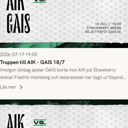
2026-07-17 19:00
Truppen till AIK - GAIS 18/7
Imorgon lördag spelar GAIS borta mot AIK på Strawberry
Arena! Fredrik Holmberg och ledarstaben har tagit ut följande
trupp till matchen:
Läs mer