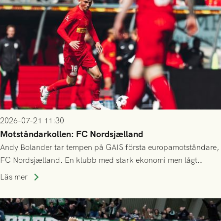
2026-07-21 11:30
Motståndarkollen: FC Nordsjælland
Andy Bolander tar tempen på GAIS första europamotståndare,
FC Nordsjælland. En klubb med stark ekonomi men lågt
publiksnitt, ett lag med både kollektiv styrka och individuell
Läs mer
finess.