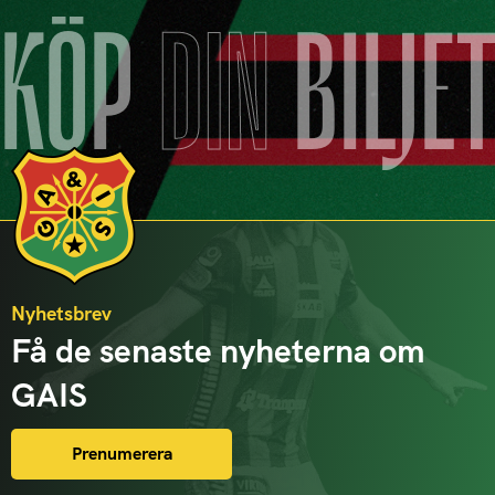
KÖP
DIN
BILJE
Nyhetsbrev
Få de senaste nyheterna om
GAIS
Prenumerera