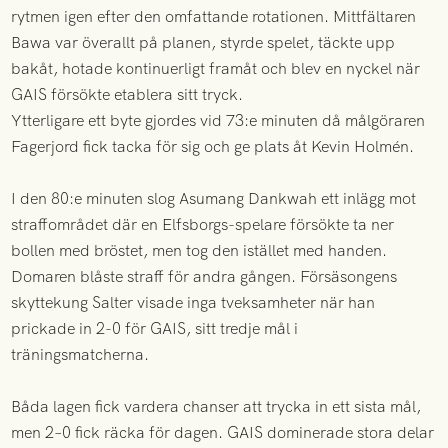
rytmen igen efter den omfattande rotationen. Mittfältaren
Bawa var överallt på planen, styrde spelet, täckte upp
bakåt, hotade kontinuerligt framåt och blev en nyckel när
GAIS försökte etablera sitt tryck.
Ytterligare ett byte gjordes vid 73:e minuten då målgöraren
Fagerjord fick tacka för sig och ge plats åt Kevin Holmén.
I den 80:e minuten slog Asumang Dankwah ett inlägg mot
straffområdet där en Elfsborgs-spelare försökte ta ner
bollen med bröstet, men tog den istället med handen.
Domaren blåste straff för andra gången. Försäsongens
skyttekung Salter visade inga tveksamheter när han
prickade in 2-0 för GAIS, sitt tredje mål i
träningsmatcherna.
Båda lagen fick vardera chanser att trycka in ett sista mål,
men 2–0 fick räcka för dagen. GAIS dominerade stora delar