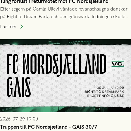
Tung förlust i returmötet mot FC Nordsjælland
Efter segern på Gamla Ullevi väntade revanschsugna danskar
på Right to Dream Park, och den grönsvarta ledningen skulle
upphöra efter mindre än kvarten spelad. På lika mark visade
Läs mer
sig Nordsjälland numren för stora och matchen slutade i
tennissiffror och det grönsvarta europaäventyret tog slut.
2026-07-29 19:00
Truppen till FC Nordsjælland - GAIS 30/7