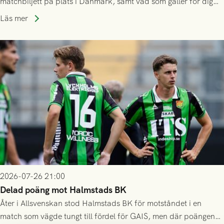
matchbiljett på plats i Danmark, samt vad som gäller för dig
som står på reservlista eller fått förhinder.
Läs mer
2026-07-26 21:00
Delad poäng mot Halmstads BK
Åter i Allsvenskan stod Halmstads BK för motståndet i en
match som vägde tungt till fördel för GAIS, men där poängen