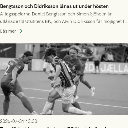
Bengtsson och Didriksson lånas ut under hösten
A-lagsspelarna Daniel Bengtsson och Simon Sjöholm är
utlånade till Utsiktens BK, och Alvin Didriksson får möjlighet till
speltid i Hestrafors genom föreningssamarbete.
Läs mer
2026-07-31 13:30