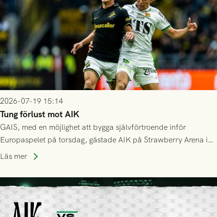
2026-07-19 15:14
Tung förlust mot AIK
GAIS, med en möjlighet att bygga självförtroende inför
Europaspelet på torsdag, gästade AIK på Strawberry Arena i
Stockholm . Men trots konstant hotande i första halvlek av
Läs mer
GAIS så var det AIK, i andra halvlek, som höjde tempot och
lyckades få in 2-0.