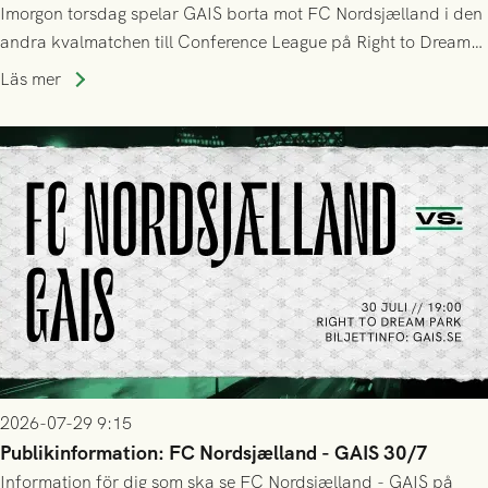
Imorgon torsdag spelar GAIS borta mot FC Nordsjælland i den
andra kvalmatchen till Conference League på Right to Dream
Park! Fredrik Holmberg och ledarstaben har tagit ut följande
Läs mer
trupp till matchen:
2026-07-29 9:15
Publikinformation: FC Nordsjælland - GAIS 30/7
Information för dig som ska se FC Nordsjælland - GAIS på