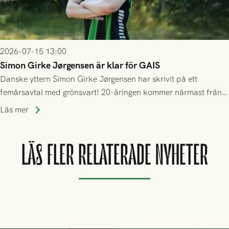
2026-07-15 13:00
Simon Girke Jørgensen är klar för GAIS
Danske yttern Simon Girke Jørgensen har skrivit på ett
femårsavtal med grönsvart! 20-åringen kommer närmast från
spel i färöiska Skála IF.
Läs mer
LÄS FLER RELATERADE NYHETER