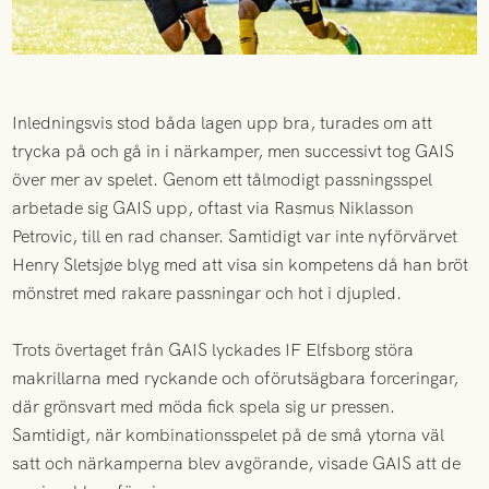
Inledningsvis stod båda lagen upp bra, turades om att
trycka på och gå in i närkamper, men successivt tog GAIS
över mer av spelet. Genom ett tålmodigt passningsspel
arbetade sig GAIS upp, oftast via Rasmus Niklasson
Petrovic, till en rad chanser. Samtidigt var inte nyförvärvet
Henry Sletsjøe blyg med att visa sin kompetens då han bröt
mönstret med rakare passningar och hot i djupled.
Trots övertaget från GAIS lyckades IF Elfsborg störa
makrillarna med ryckande och oförutsägbara forceringar,
där grönsvart med möda fick spela sig ur pressen.
Samtidigt, när kombinationsspelet på de små ytorna väl
satt och närkamperna blev avgörande, visade GAIS att de