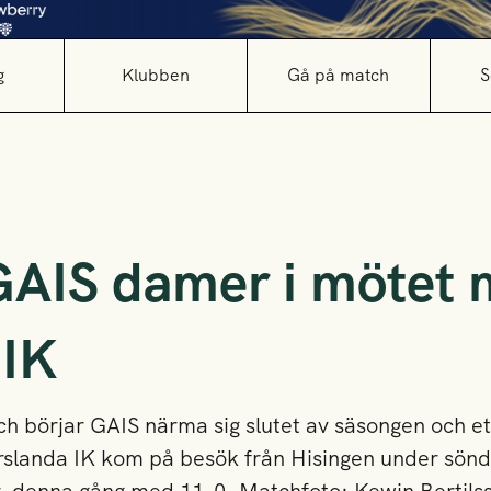
g
Klubben
Gå på match
S
 GAIS damer i mötet 
 IK
 börjar GAIS närma sig slutet av säsongen och e
Torslanda IK kom på besök från Hisingen under sön