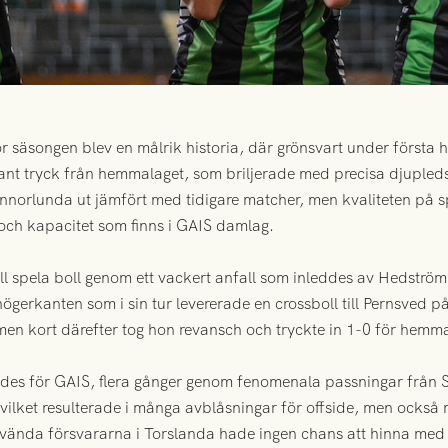
äsongen blev en målrik historia, där grönsvart under första h
ant tryck från hemmalaget, som briljerade med precisa djupled
nnorlunda ut jämfört med tidigare matcher, men kvaliteten på 
och kapacitet som finns i GAIS damlag.
ill spela boll genom ett vackert anfall som inleddes av Hedströ
ögerkanten som i sin tur levererade en crossboll till Pernsved p
 kort därefter tog hon revansch och tryckte in 1-0 för hemmal
es för GAIS, flera gånger genom fenomenala passningar från 
 vilket resulterade i många avblåsningar för offside, men också 
elvända försvararna i Torslanda hade ingen chans att hinna med