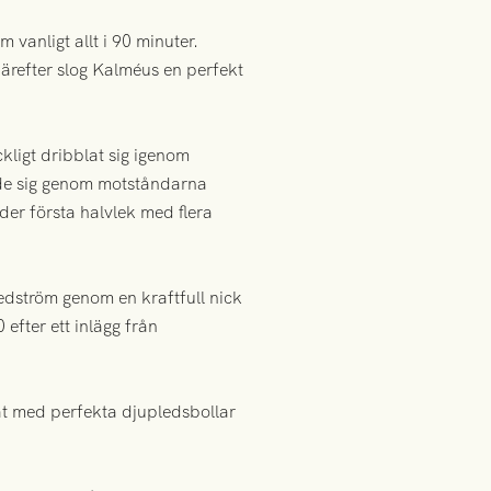
vanligt allt i 90 minuter.
därefter slog Kalméus en perfekt
ckligt dribblat sig igenom
ade sig genom motståndarna
der första halvlek med flera
Hedström genom en kraftfull nick
efter ett inlägg från
at med perfekta djupledsbollar