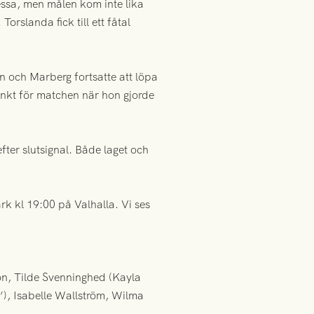
essa, men målen kom inte lika
orslanda fick till ett fåtal
n och Marberg fortsatte att löpa
unkt för matchen när hon gjorde
ter slutsignal. Både laget och
rk kl 19:00 på Valhalla. Vi ses
n, Tilde Svenninghed (Kayla
’), Isabelle Wallström, Wilma