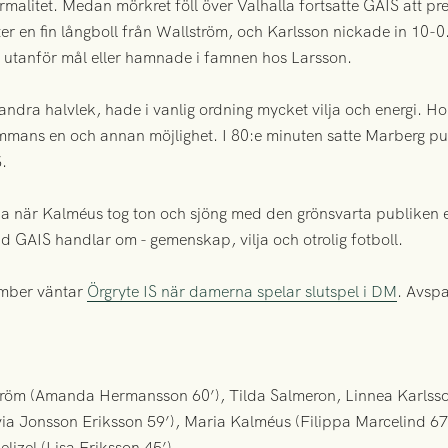
rmalitet. Medan mörkret föll över Valhalla fortsatte GAIS att pr
r en fin långboll från Wallström, och Karlsson nickade in 10-0. T
n utanför mål eller hamnade i famnen hos Larsson.
andra halvlek, hade i vanlig ordning mycket vilja och energi. Ho
lsammans en och annan möjlighet. I 80:e minuten satte Marberg p
S.
 när Kalméus tog ton och sjöng med den grönsvarta publiken ef
d GAIS handlar om - gemenskap, vilja och otrolig fotboll.
ember väntar
Örgryte IS när damerna spelar slutspel i DM
. Avspa
tröm (Amanda Hermansson 60’), Tilda Salmeron, Linnea Karlsso
ivia Jonsson Eriksson 59’), Maria Kalméus (Filippa Marcelind 67
lizel (Lisa Eriksson 45’)