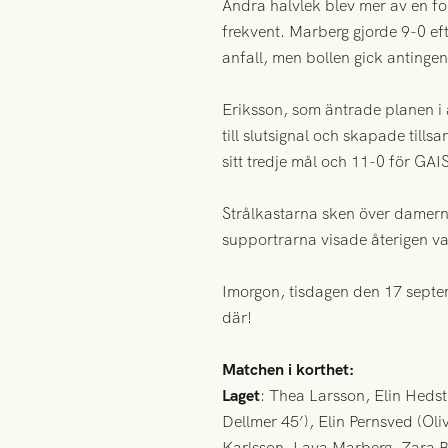
Andra halvlek blev mer av en fo
frekvent. Marberg gjorde 9-0 efte
anfall, men bollen gick antinge
Eriksson, som äntrade planen i 
till slutsignal och skapade til
sitt tredje mål och 11-0 för GAI
Strålkastarna sken över damerna
supportrarna visade återigen va
Imorgon, tisdagen den 17 sept
där!
Matchen i korthet:
Laget
: Thea Larsson, Elin Heds
Dellmer 45’), Elin Pernsved (Ol
Karlsson, Lava Marberg, Zara Be