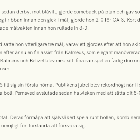
sedan derbyt mot blåvitt, gjorde comeback på plan och gav som 
og i ribban innan den gick i mål, gjorde hon 2-0 för GAIS. Kort 
ndade målvakten innan hon rullade in 3-0.
d satte hon ytterligare tre mål, varav ett gjordes efter att hon ski
m efter ännu en fin assist från Kalméus, som elegant manövrer
Kalméus och Belizel blev med sitt fina samspel en farlig duo un
nser.
 till sig sin första hörna. Publikens jubel blev rekordhögt när 
boll. Pernsved avslutade sedan halvleken med att sätta dit 8-0 
al. Deras förmåga att självsäkert spela runt bollen, kombiner
omöjligt för Torslanda att försvara sig.