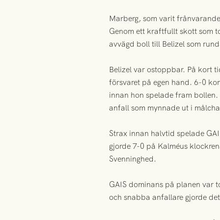
Marberg, som varit frånvarande 
Genom ett kraftfullt skott som t
avvägd boll till Belizel som ru
Belizel var ostoppbar. På kort ti
försvaret på egen hand. 6-0 ko
innan hon spelade fram bollen. 
anfall som mynnade ut i målcha
Strax innan halvtid spelade GAIS
gjorde 7-0 på Kalméus klockrena 
Svenninghed.
GAIS dominans på planen var tot
och snabba anfallare gjorde det 