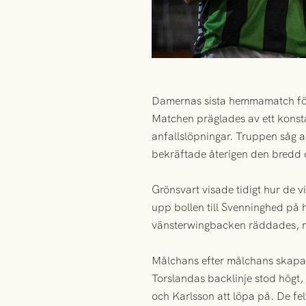
Damernas sista hemmamatch för s
Matchen präglades av ett konst
anfallslöpningar. Truppen såg a
bekräftade återigen den bredd 
Grönsvart visade tidigt hur de v
upp bollen till Svenninghed på h
vänsterwingbacken räddades, men
Målchans efter målchans skapad
Torslandas backlinje stod högt,
och Karlsson att löpa på. De f