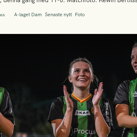
ger, denna gång med 11-0. Matchfoto: Kewin Bertils
A-laget Dam
Senaste nytt
Foto
ass