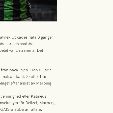
alvlek lyckades näta 8 gånger.
sbollar och snabba
spelet var detsamma. Det
m från backlinjen. Hon rullade
å motsatt kant. Skottet från
aget efter assist av Marberg.
Svenninghed eller Kalméus.
mycket yta för Belizel, Marberg
 GAIS snabba anfallare.