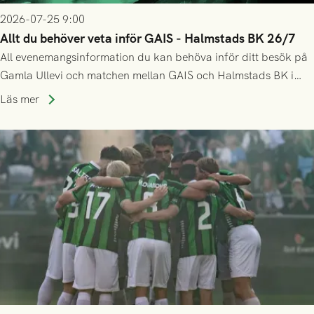
2026-07-25 9:00
Allt du behöver veta inför GAIS - Halmstads BK 26/7
All evenemangsinformation du kan behöva inför ditt besök på
Gamla Ullevi och matchen mellan GAIS och Halmstads BK i
Allsvenskan! Avspark kl 16.30 på söndag 26/7.
Läs mer