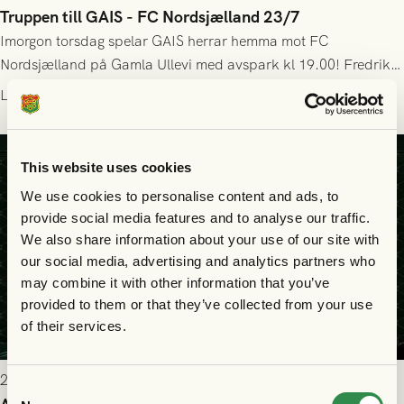
Truppen till GAIS - FC Nordsjælland 23/7
Imorgon torsdag spelar GAIS herrar hemma mot FC
Nordsjælland på Gamla Ullevi med avspark kl 19.00! Fredrik
Holmberg och ledarstaben har tagit ut följande trupp till
Läs mer
matchen:
This website uses cookies
We use cookies to personalise content and ads, to
provide social media features and to analyse our traffic.
We also share information about your use of our site with
our social media, advertising and analytics partners who
may combine it with other information that you’ve
provided to them or that they’ve collected from your use
of their services.
2026-07-22 9:00
Consent