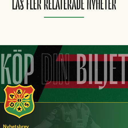
LÄS FLER RELATERADE NYHETER
KÖP
DIN
BILJE
Nyhetsbrev