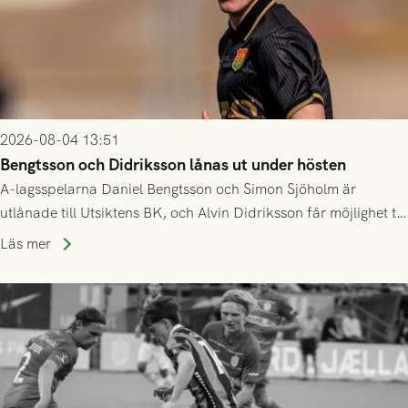
2026-08-04 13:51
Bengtsson och Didriksson lånas ut under hösten
A-lagsspelarna Daniel Bengtsson och Simon Sjöholm är
utlånade till Utsiktens BK, och Alvin Didriksson får möjlighet till
speltid i Hestrafors genom föreningssamarbete.
Läs mer