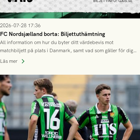
2026-07-28 17:36
FC Nordsjælland borta: Biljettuthämtning
All information om hur du byter ditt värdebevis mot
matchbiljett på plats i Danmark, samt vad som gäller för dig
som står på reservlista eller fått förhinder.
Läs mer