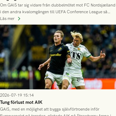
Om GAIS tar sig vidare från dubbelmötet mot FC Nordsjælland
i den andra kvalomgången till UEFA Conference League så
spelas den tredje kvalomgången kort därpå. Motståndare blir
Läs mer
då vinnaren i mötet mellan isländska Valur och HŠK Zrinjski
Mostar från Bosnien och Hercegovina.
2026-07-19 15:14
Tung förlust mot AIK
GAIS, med en möjlighet att bygga självförtroende inför
Europaspelet på torsdag, gästade AIK på Strawberry Arena i