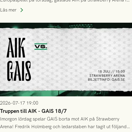
Stockholm . Men trots konstant hotande i första halvlek av
Läs mer
GAIS så var det AIK, i andra halvlek, som höjde tempot och
lyckades få in 2-0.
2026-07-17 19:00
Truppen till AIK - GAIS 18/7
Imorgon lördag spelar GAIS borta mot AIK på Strawberry
Arena! Fredrik Holmberg och ledarstaben har tagit ut följande