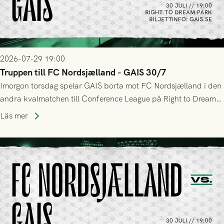
2026-07-29 19:00
Truppen till FC Nordsjælland - GAIS 30/7
Imorgon torsdag spelar GAIS borta mot FC Nordsjælland i den
andra kvalmatchen till Conference League på Right to Dream
Park! Fredrik Holmberg och ledarstaben har tagit ut följande
Läs mer
trupp till matchen: