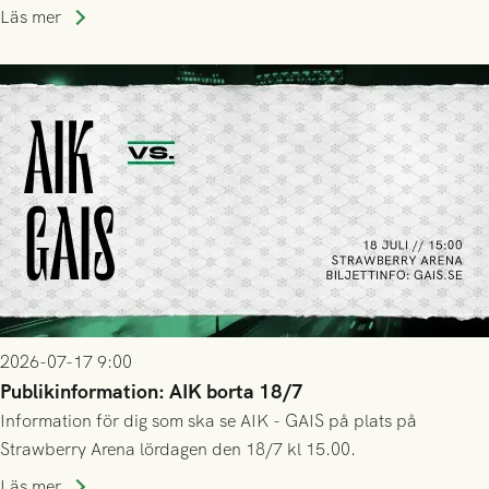
trupp till matchen:
Läs mer
2026-07-17 9:00
Publikinformation: AIK borta 18/7
Information för dig som ska se AIK - GAIS på plats på
Strawberry Arena lördagen den 18/7 kl 15.00.
Läs mer