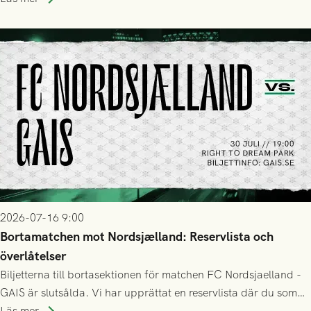
2026-07-16 9:00
Bortamatchen mot Nordsjælland: Reservlista och
överlåtelser
Biljetterna till bortasektionen för matchen FC Nordsjaelland -
GAIS är slutsålda. Vi har upprättat en reservlista där du som
ännu inte har någon biljett kan anmäla ditt intresse. Du kan
Läs mer