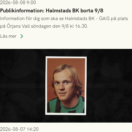
2026-08-08 9:00
Publikinformation: Halmstads BK borta 9/8
Information för dig som ska se Halmstads BK - GAIS på plats
på Örjans Vall söndagen den 9/8 kl 16.30.
Läs mer
2026-08-07 14:20