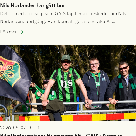
Nils Norlander har gått bort
Det är med stor sorg som GAIS tagit emot beskedet om Nils
Norlanders bortgång. Han kom att göra tolv raka A-
lagssäsonger i Grönsvart och är en av få spelare som i GAIS
Läs mer
gjort fler än 200 matcher.
2026-08-07 10:11
Biljettinformation: Husqvarna FF - GAIS i Svenska