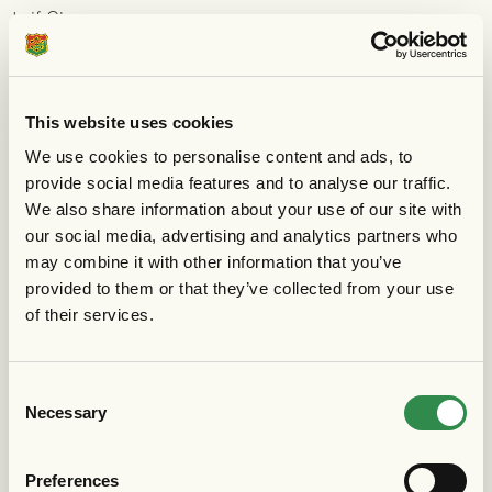
Leif Olsson
Leif Olsson
Leif Olsson
Leif Olsson
This website uses cookies
Lennart Börjesson
We use cookies to personalise content and ads, to
Lennart Cardehill
provide social media features and to analyse our traffic.
Lennart Cooper
We also share information about your use of our site with
Lennart Johansson
our social media, advertising and analytics partners who
Lennart Olsson
may combine it with other information that you’ve
Leo Danielsson
provided to them or that they’ve collected from your use
Lill Hanson
of their services.
Lucas Ahlstrand
Lucas Stilgård
Magnus Boström
Consent
Necessary
Magnus Dahlberg
Selection
Magnus Engelin
Magnus Fernberg
Preferences