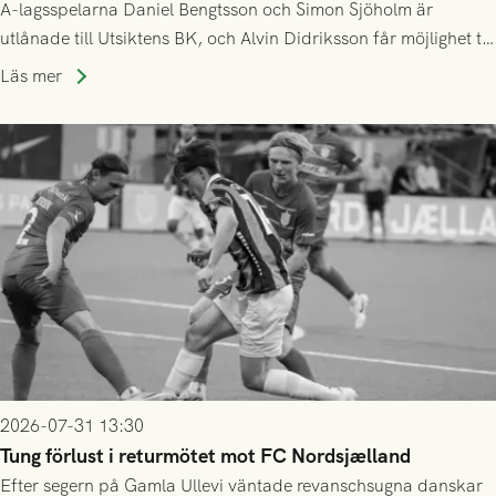
A-lagsspelarna Daniel Bengtsson och Simon Sjöholm är
utlånade till Utsiktens BK, och Alvin Didriksson får möjlighet till
speltid i Hestrafors genom föreningssamarbete.
Läs mer
2026-07-31 13:30
Tung förlust i returmötet mot FC Nordsjælland
Efter segern på Gamla Ullevi väntade revanschsugna danskar