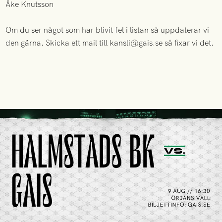
Åke Knutsson
Om du ser något som har blivit fel i listan så uppdaterar vi
den gärna. Skicka ett mail till kansli@gais.se så fixar vi det.