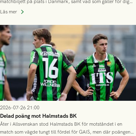
matchbiljett på plats i Danmark, samt vad som gäller för dig
som står på reservlista eller fått förhinder.
Läs mer
2026-07-26 21:00
Delad poäng mot Halmstads BK
Åter i Allsvenskan stod Halmstads BK för motståndet i en
match som vägde tungt till fördel för GAIS, men där poängen