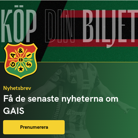
KÖP
DIN
BILJE
Nyhetsbrev
Få de senaste nyheterna om
GAIS
Prenumerera