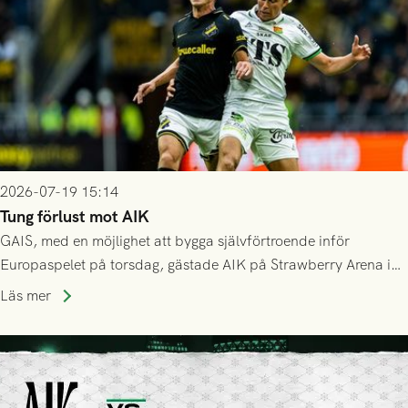
2026-07-19 15:14
Tung förlust mot AIK
GAIS, med en möjlighet att bygga självförtroende inför
Europaspelet på torsdag, gästade AIK på Strawberry Arena i
Stockholm . Men trots konstant hotande i första halvlek av
Läs mer
GAIS så var det AIK, i andra halvlek, som höjde tempot och
lyckades få in 2-0.