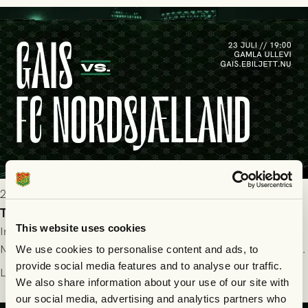
seger! Matchfoto: Mikael Josefsson & Lasse Ekström
2026-07-22 19:00
Truppen till GAIS - FC Nordsjælland 23/7
This website uses cookies
Imorgon torsdag spelar GAIS herrar hemma mot FC
Nordsjælland på Gamla Ullevi med avspark kl 19.00! Fredrik
We use cookies to personalise content and ads, to
provide social media features and to analyse our traffic.
Holmberg och ledarstaben har tagit ut följande trupp till
Läs mer
We also share information about your use of our site with
matchen:
our social media, advertising and analytics partners who