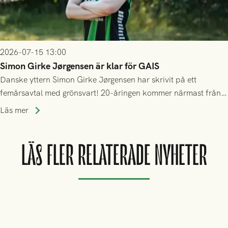
2026-07-15 13:00
Simon Girke Jørgensen är klar för GAIS
Danske yttern Simon Girke Jørgensen har skrivit på ett
femårsavtal med grönsvart! 20-åringen kommer närmast från
spel i färöiska Skála IF.
Läs mer
LÄS FLER RELATERADE NYHETER