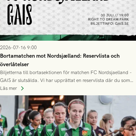
2026-07-16 9:00
Bortamatchen mot Nordsjælland: Reservlista och
överlåtelser
Biljetterna till bortasektionen för matchen FC Nordsjaelland -
GAIS är slutsålda. Vi har upprättat en reservlista där du som
ännu inte har någon biljett kan anmäla ditt intresse. Du kan
Läs mer
inte själv överlåta din biljett till någon annan.