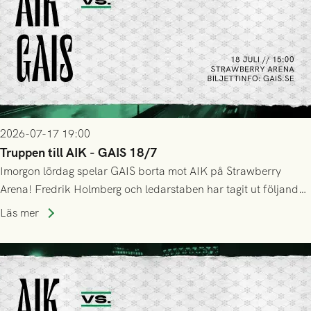
2026-07-17 19:00
Truppen till AIK - GAIS 18/7
Imorgon lördag spelar GAIS borta mot AIK på Strawberry
Arena! Fredrik Holmberg och ledarstaben har tagit ut följande
trupp till matchen:
Läs mer