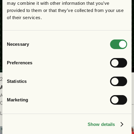
may combine it with other information that you’ve
provided to them or that they’ve collected from your use
of their services.
Consent
Necessary
Selection
Preferences
2026-07-22 9:00
Statistics
Allt du behöver veta inför GAIS - FC Nordsjælland
All evenemangsinformation du kan behöva inför ditt besök på
Marketing
Gamla Ullevi och matchen mellan GAIS och FC Nordsjælland i
kvalet till Conference League! Avspark kl 19.00 på torsdag
Läs mer
23/7.
Show details