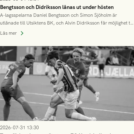
Bengtsson och Didriksson lånas ut under hösten
A-lagsspelarna Daniel Bengtsson och Simon Sjöholm är
utlånade till Utsiktens BK, och Alvin Didriksson får möjlighet till
speltid i Hestrafors genom föreningssamarbete.
Läs mer
2026-07-31 13:30