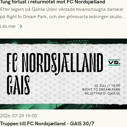
Tung förlust i returmötet mot FC Nordsjælland
Efter segern på Gamla Ullevi väntade revanschsugna danskar
på Right to Dream Park, och den grönsvarta ledningen skulle
upphöra efter mindre än kvarten spelad. På lika mark visade
Läs mer
sig Nordsjälland numren för stora och matchen slutade i
tennissiffror och det grönsvarta europaäventyret tog slut.
2026-07-29 19:00
Truppen till FC Nordsjælland - GAIS 30/7