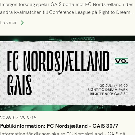
Imorgon torsdag spelar GAIS borta mot FC Nordsjælland i den
andra kvalmatchen till Conference League på Right to Dream
Park! Fredrik Holmberg och ledarstaben har tagit ut följande
Läs mer
trupp till matchen:
2026-07-29 9:15
Publikinformation: FC Nordsjælland - GAIS 30/7
Information för dig som ska se FC Nordsjælland - GAIS på