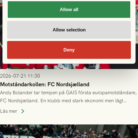
Allow all
Allow selection
Deny
2026-07-21 11:30
Motståndarkollen: FC Nordsjælland
Andy Bolander tar tempen på GAIS första europamotståndare,
FC Nordsjælland. En klubb med stark ekonomi men lågt
publiksnitt, ett lag med både kollektiv styrka och individuell
Läs mer
finess.