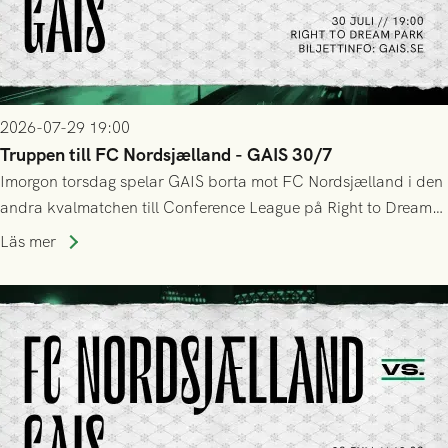
2026-07-29 19:00
Truppen till FC Nordsjælland - GAIS 30/7
Imorgon torsdag spelar GAIS borta mot FC Nordsjælland i den
andra kvalmatchen till Conference League på Right to Dream
Park! Fredrik Holmberg och ledarstaben har tagit ut följande
Läs mer
trupp till matchen: