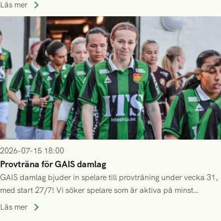
ännu inte har någon biljett kan anmäla ditt intresse. Du kan
Läs mer
inte själv överlåta din biljett till någon annan.
2026-07-15 18:00
Provträna för GAIS damlag
GAIS damlag bjuder in spelare till provträning under vecka 31,
med start 27/7! Vi söker spelare som är aktiva på minst
division 3-nivå.
Läs mer