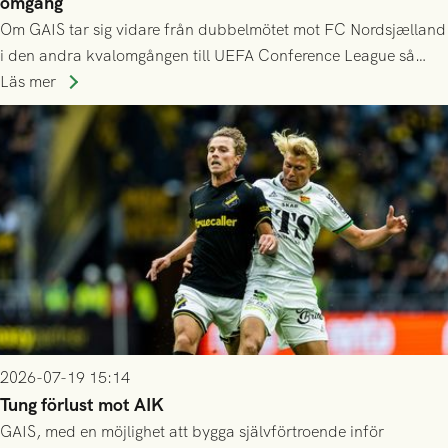
omgång
Om GAIS tar sig vidare från dubbelmötet mot FC Nordsjælland
i den andra kvalomgången till UEFA Conference League så
spelas den tredje kvalomgången kort därpå. Motståndare blir
Läs mer
då vinnaren i mötet mellan isländska Valur och HŠK Zrinjski
Mostar från Bosnien och Hercegovina.
2026-07-19 15:14
Tung förlust mot AIK
GAIS, med en möjlighet att bygga självförtroende inför