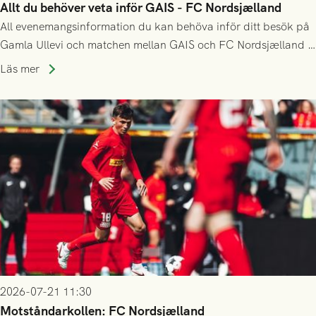
Allt du behöver veta inför GAIS - FC Nordsjælland
All evenemangsinformation du kan behöva inför ditt besök på
Gamla Ullevi och matchen mellan GAIS och FC Nordsjælland i
kvalet till Conference League! Avspark kl 19.00 på torsdag
Läs mer
23/7.
2026-07-21 11:30
Motståndarkollen: FC Nordsjælland