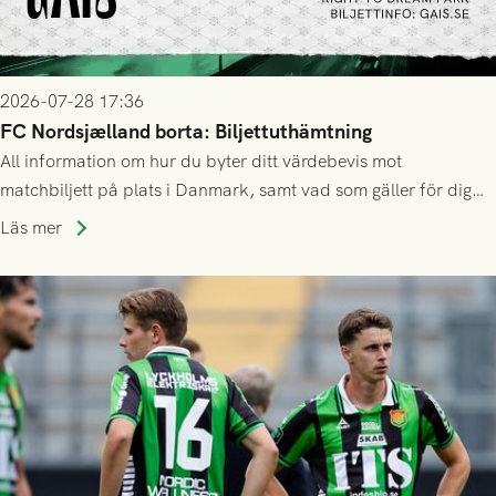
2026-07-28 17:36
FC Nordsjælland borta: Biljettuthämtning
All information om hur du byter ditt värdebevis mot
matchbiljett på plats i Danmark, samt vad som gäller för dig
som står på reservlista eller fått förhinder.
Läs mer