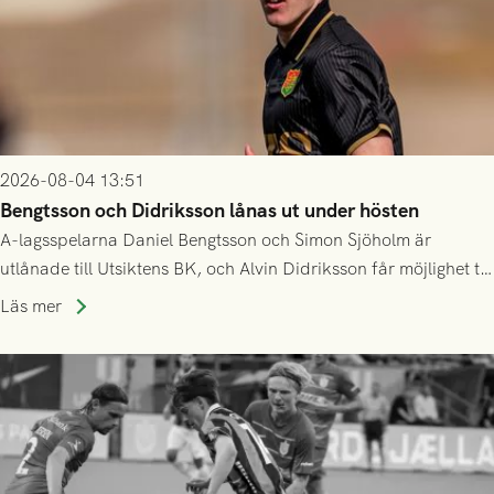
2026-08-04 13:51
Bengtsson och Didriksson lånas ut under hösten
A-lagsspelarna Daniel Bengtsson och Simon Sjöholm är
utlånade till Utsiktens BK, och Alvin Didriksson får möjlighet till
speltid i Hestrafors genom föreningssamarbete.
Läs mer