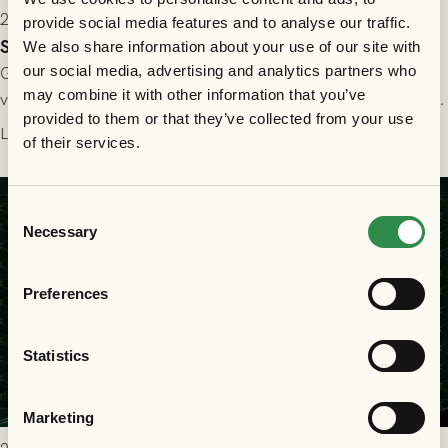
2026-07-24 16:40
provide social media features and to analyse our traffic.
Seger i första kvalmatchen mot FC Nordsjælland
We also share information about your use of our site with
our social media, advertising and analytics partners who
GAIS dominerade i första halvlek och skapade fler chanser,
may combine it with other information that you’ve
välförtjänt fick de in ett ledningsmål strax innan halvtid. Efter
provided to them or that they’ve collected from your use
halvtidsvilan sjönk tempot när Nordsjälland tilläts ha mer av
Läs mer
of their services.
bollen, men GAIS försvarade sig disciplinerat och säkrade en
seger! Matchfoto: Mikael Josefsson & Lasse Ekström
Consent
Necessary
Selection
Preferences
Statistics
Marketing