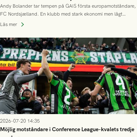
Andy Bolander tar tempen på GAIS första europamotståndare,
FC Nordsjælland. En klubb med stark ekonomi men lågt
publiksnitt, ett lag med både kollektiv styrka och individuell
Läs mer
finess.
2026-07-20 14:35
Möjlig motståndare i Conference League-kvalets tredje