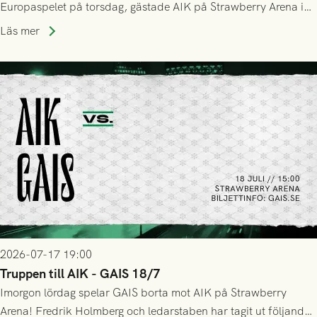
Europaspelet på torsdag, gästade AIK på Strawberry Arena i
Stockholm . Men trots konstant hotande i första halvlek av
Läs mer
GAIS så var det AIK, i andra halvlek, som höjde tempot och
lyckades få in 2-0.
2026-07-17 19:00
Truppen till AIK - GAIS 18/7
Imorgon lördag spelar GAIS borta mot AIK på Strawberry
Arena! Fredrik Holmberg och ledarstaben har tagit ut följande