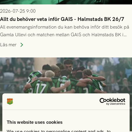
2026-07-25 9:00
Allt du behöver veta inför GAIS - Halmstads BK 26/7
All evenemangsinformation du kan behöva inför ditt besök på
Gamla Ullevi och matchen mellan GAIS och Halmstads BK i
Allsvenskan! Avspark kl 16.30 på söndag 26/7.
Läs mer
This website uses cookies
We use cookies to personalise content and ads, to