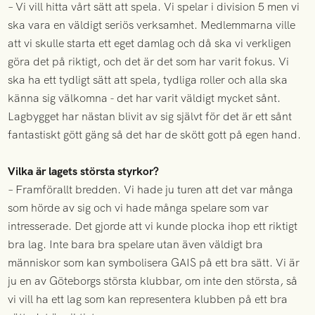
– Vi vill hitta vårt sätt att spela. Vi spelar i division 5 men vi
ska vara en väldigt seriös verksamhet. Medlemmarna ville
att vi skulle starta ett eget damlag och då ska vi verkligen
göra det på riktigt, och det är det som har varit fokus. Vi
ska ha ett tydligt sätt att spela, tydliga roller och alla ska
känna sig välkomna - det har varit väldigt mycket sånt.
Lagbygget har nästan blivit av sig självt för det är ett sånt
fantastiskt gött gäng så det har de skött gott på egen hand.
Vilka är lagets största styrkor?
– Framförallt bredden. Vi hade ju turen att det var många
som hörde av sig och vi hade många spelare som var
intresserade. Det gjorde att vi kunde plocka ihop ett riktigt
bra lag. Inte bara bra spelare utan även väldigt bra
människor som kan symbolisera GAIS på ett bra sätt. Vi är
ju en av Göteborgs största klubbar, om inte den största, så
vi vill ha ett lag som kan representera klubben på ett bra