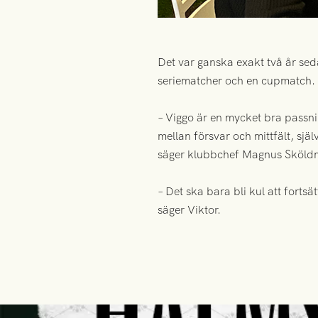
Det var ganska exakt två år se
seriematcher och en cupmatch.
– Viggo är en mycket bra passnin
mellan försvar och mittfält, själ
säger klubbchef Magnus Sköld
– Det ska bara bli kul att forts
säger Viktor.