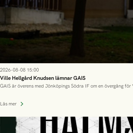
2026-08-08 15:00
Ville Hellgård Knudsen lämnar GAIS
GAIS är överens med Jönköpings Södra IF om en övergång för 
Läs mer