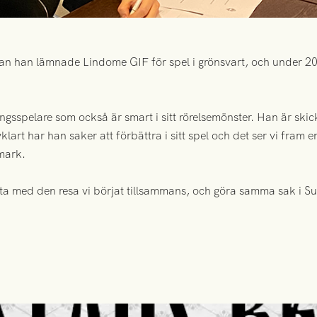
dan han lämnade Lindome GIF för spel i grönsvart, och under 2
gsspelare som också är smart i sitt rörelsemönster. Han är skickl
vklart har han saker att förbättra i sitt spel och det ser vi fram
mark.
ätta med den resa vi börjat tillsammans, och göra samma sak i Su