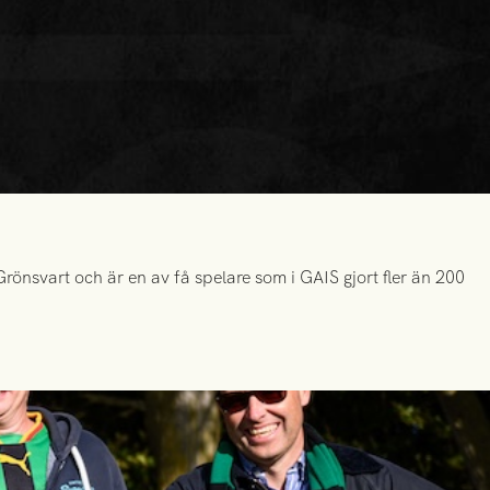
önsvart och är en av få spelare som i GAIS gjort fler än 200