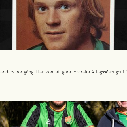
anders bortgång. Han kom att göra tolv raka A-lagssäsonger i Gr