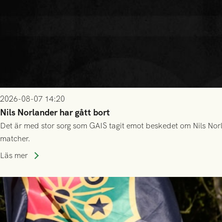
2026-08-07 14:20
Nils Norlander har gått bort
Det är med stor sorg som GAIS tagit emot beskedet om Nils Norl
matcher.
Läs mer