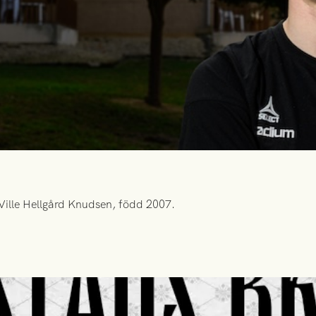
Ville Hellgård Knudsen, född 2007.