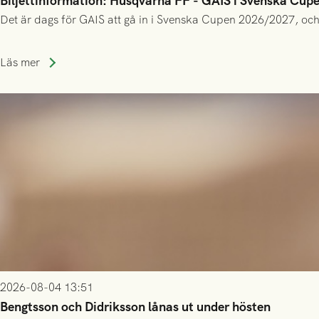
Biljettinformation: Husqvarna FF - GAIS i Svenska Cup
Det är dags för GAIS att gå in i Svenska Cupen 2026/2027, och
Läs mer
2026-08-04 13:51
Bengtsson och Didriksson lånas ut under hösten