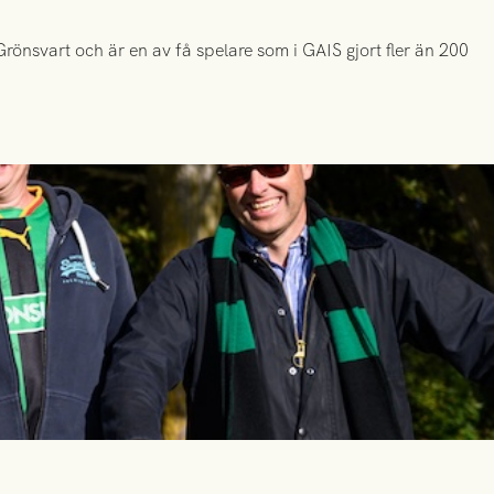
önsvart och är en av få spelare som i GAIS gjort fler än 200