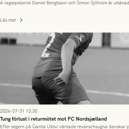
A-lagsspelarna Daniel Bengtsson och Simon Sjöholm är utlånade t
Läs mer
2026-07-31 13:30
Tung förlust i returmötet mot FC Nordsjælland
Efter segern på Gamla Ullevi väntade revanschsugna danskar på