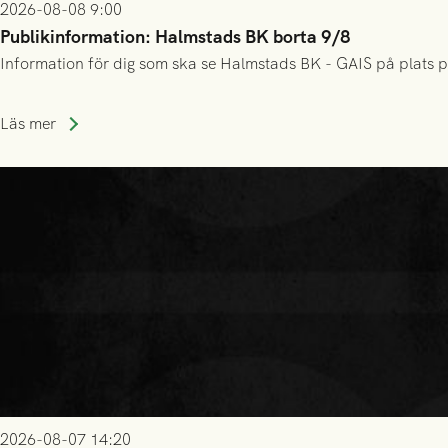
2026-08-08 9:00
Publikinformation: Halmstads BK borta 9/8
Information för dig som ska se Halmstads BK - GAIS på plats p
Läs mer
2026-08-07 14:20