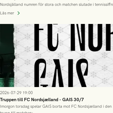
Nordsjälland numren för stora och matchen slutade i tennissiffr
Läs mer
2026-07-29 19:00
Truppen till FC Nordsjælland - GAIS 30/7
Imorgon torsdag spelar GAIS borta mot FC Nordsjælland i den a
trupp till matchen: