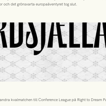
or och det grönsvarta europaäventyret tog slut.
ndra kvalmatchen till Conference League på Right to Dream Par