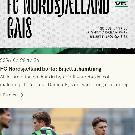
2026-07-28 17:36
FC Nordsjælland borta: Biljettuthämtning
All information om hur du byter ditt värdebevis mot
matchbiljett på plats i Danmark, samt vad som gäller för dig
som står på reservlista eller fått förhinder.
Läs mer