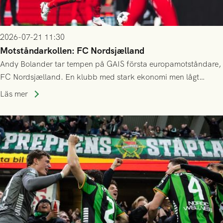
2026-07-21 11:30
Motståndarkollen: FC Nordsjælland
Andy Bolander tar tempen på GAIS första europamotståndare,
FC Nordsjælland. En klubb med stark ekonomi men lågt
publiksnitt, ett lag med både kollektiv styrka och individuell
Läs mer
finess.