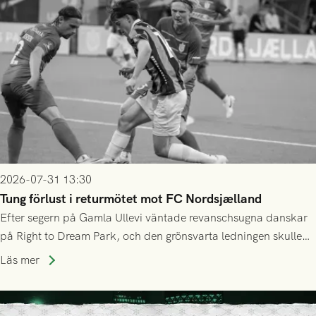
2026-07-31 13:30
Tung förlust i returmötet mot FC Nordsjælland
Efter segern på Gamla Ullevi väntade revanschsugna danskar
på Right to Dream Park, och den grönsvarta ledningen skulle
upphöra efter mindre än kvarten spelad. På lika mark visade
Läs mer
sig Nordsjälland numren för stora och matchen slutade i
tennissiffror och det grönsvarta europaäventyret tog slut.