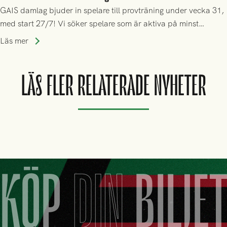
GAIS damlag bjuder in spelare till provträning under vecka 31,
med start 27/7! Vi söker spelare som är aktiva på minst
division 3-nivå.
Läs mer
LÄS FLER RELATERADE NYHETER
KÖP
DIN
BILJE