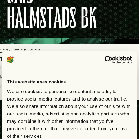
2026-07-25 19:00
Truppen till GAIS - Halmstads BK 26/7
Imorgon söndag spelar GAIS herrar hemma mot Halmstads BK
på Gamla Ullevi med avspark kl 16.30! Fredrik Holmberg och
This website uses cookies
ledarstaben har tagit ut följande trupp till matchen:
Läs mer
We use cookies to personalise content and ads, to
provide social media features and to analyse our traffic.
We also share information about your use of our site with
our social media, advertising and analytics partners who
may combine it with other information that you’ve
provided to them or that they’ve collected from your use
of their services.