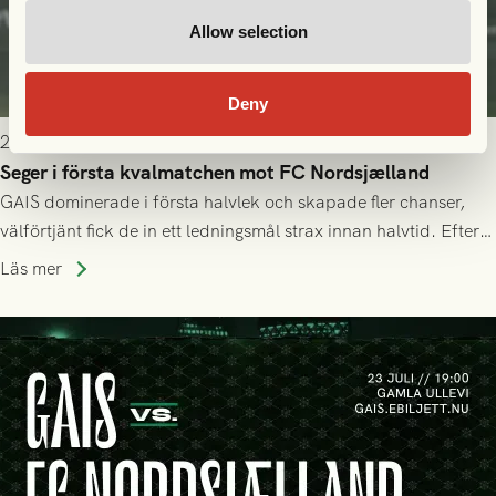
Allow selection
Deny
2026-07-24 16:40
Seger i första kvalmatchen mot FC Nordsjælland
GAIS dominerade i första halvlek och skapade fler chanser,
välförtjänt fick de in ett ledningsmål strax innan halvtid. Efter
halvtidsvilan sjönk tempot när Nordsjälland tilläts ha mer av
Läs mer
bollen, men GAIS försvarade sig disciplinerat och säkrade en
seger! Matchfoto: Mikael Josefsson & Lasse Ekström