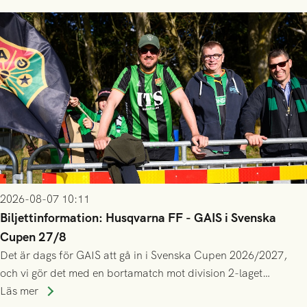
2026-08-07 10:11
Biljettinformation: Husqvarna FF - GAIS i Svenska
Cupen 27/8
Det är dags för GAIS att gå in i Svenska Cupen 2026/2027,
och vi gör det med en bortamatch mot division 2-laget
Husqvarna FF. Häng med och stötta grönsvart på plats!
Läs mer