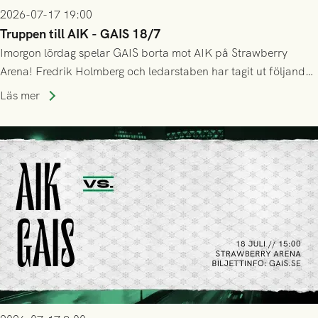
2026-07-17 19:00
Truppen till AIK - GAIS 18/7
Imorgon lördag spelar GAIS borta mot AIK på Strawberry
Arena! Fredrik Holmberg och ledarstaben har tagit ut följande
trupp till matchen:
Läs mer