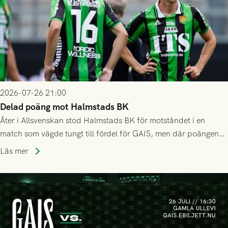
2026-07-26 21:00
Delad poäng mot Halmstads BK
Åter i Allsvenskan stod Halmstads BK för motståndet i en
match som vägde tungt till fördel för GAIS, men där poängen
delades efter dramatik på tilläggstid.
Läs mer