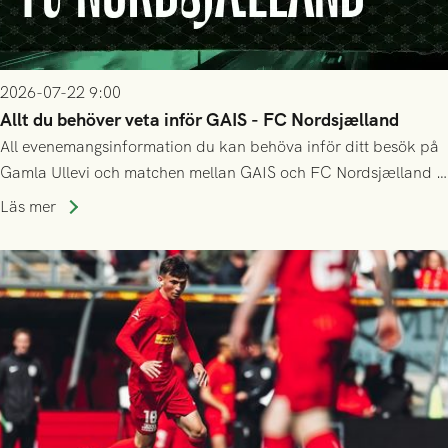
2026-07-22 9:00
Allt du behöver veta inför GAIS - FC Nordsjælland
All evenemangsinformation du kan behöva inför ditt besök på
Gamla Ullevi och matchen mellan GAIS och FC Nordsjælland i
kvalet till Conference League! Avspark kl 19.00 på torsdag
Läs mer
23/7.