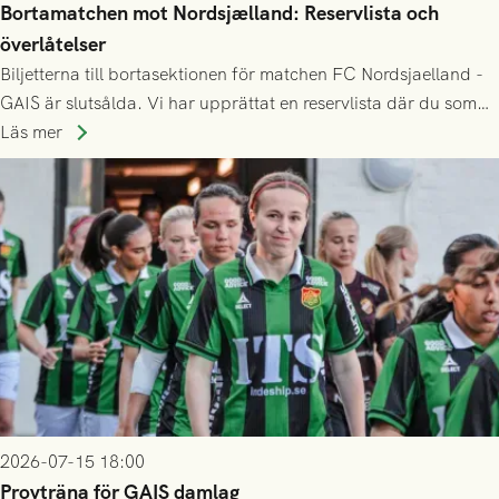
Bortamatchen mot Nordsjælland: Reservlista och
överlåtelser
Biljetterna till bortasektionen för matchen FC Nordsjaelland -
GAIS är slutsålda. Vi har upprättat en reservlista där du som
ännu inte har någon biljett kan anmäla ditt intresse. Du kan
Läs mer
inte själv överlåta din biljett till någon annan.
2026-07-15 18:00
Provträna för GAIS damlag