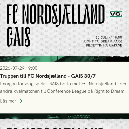
2026-07-29 19:00
Truppen till FC Nordsjælland - GAIS 30/7
Imorgon torsdag spelar GAIS borta mot FC Nordsjælland i den
andra kvalmatchen till Conference League på Right to Dream
Park! Fredrik Holmberg och ledarstaben har tagit ut följande
Läs mer
trupp till matchen: