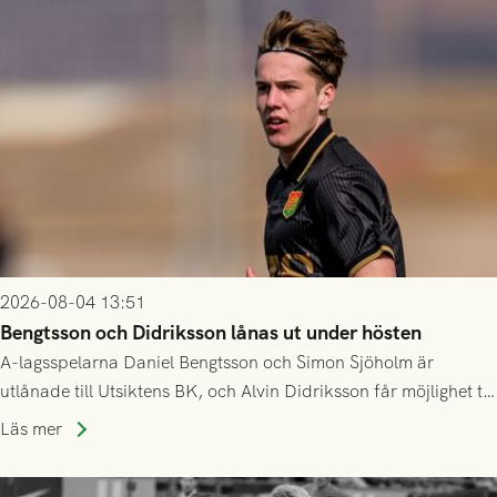
2026-08-04 13:51
Bengtsson och Didriksson lånas ut under hösten
A-lagsspelarna Daniel Bengtsson och Simon Sjöholm är
utlånade till Utsiktens BK, och Alvin Didriksson får möjlighet till
speltid i Hestrafors genom föreningssamarbete.
Läs mer