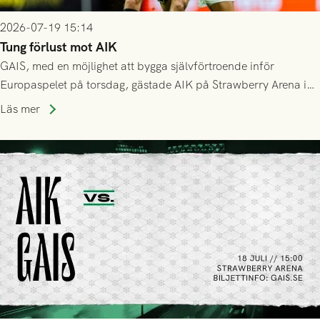
2026-07-19 15:14
Tung förlust mot AIK
GAIS, med en möjlighet att bygga självförtroende inför
Europaspelet på torsdag, gästade AIK på Strawberry Arena i
Stockholm . Men trots konstant hotande i första halvlek av
Läs mer
GAIS så var det AIK, i andra halvlek, som höjde tempot och
lyckades få in 2-0.