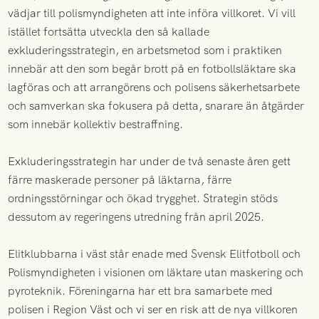
vädjar till polismyndigheten att inte införa villkoret. Vi vill
istället fortsätta utveckla den så kallade
exkluderingsstrategin, en arbetsmetod som i praktiken
innebär att den som begår brott på en fotbollsläktare ska
lagföras och att arrangörens och polisens säkerhetsarbete
och samverkan ska fokusera på detta, snarare än åtgärder
som innebär kollektiv bestraffning.
Exkluderingsstrategin har under de två senaste åren gett
färre maskerade personer på läktarna, färre
ordningsstörningar och ökad trygghet. Strategin stöds
dessutom av regeringens utredning från april 2025.
Elitklubbarna i väst står enade med Svensk Elitfotboll och
Polismyndigheten i visionen om läktare utan maskering och
pyroteknik. Föreningarna har ett bra samarbete med
polisen i Region Väst och vi ser en risk att de nya villkoren