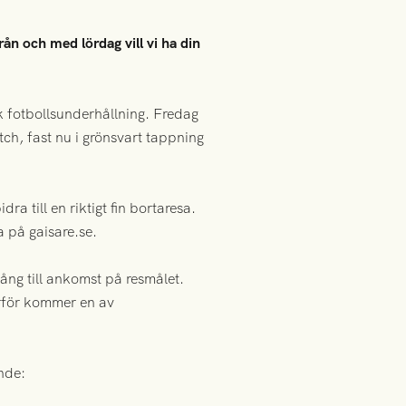
rån och med lördag vill vi ha din
sk fotbollsunderhållning. Fredag
tch, fast nu i grönsvart tappning
a till en riktigt fin bortaresa.
a på gaisare.se.
gång till ankomst på resmålet.
därför kommer en av
nde: