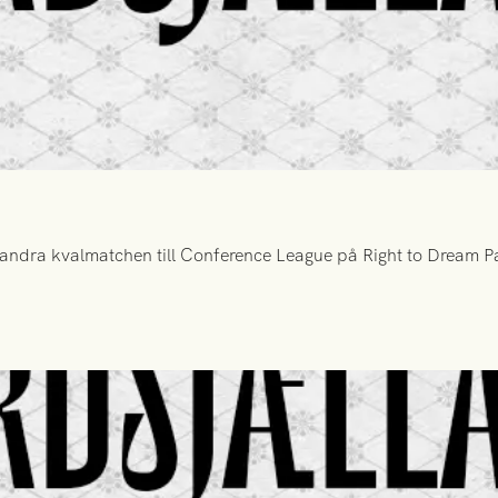
ndra kvalmatchen till Conference League på Right to Dream Par