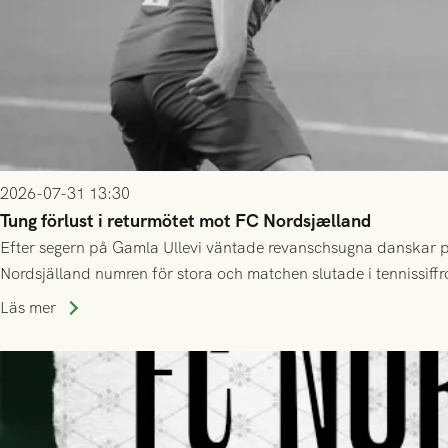
2026-07-31 13:30
Tung förlust i returmötet mot FC Nordsjælland
Efter segern på Gamla Ullevi väntade revanschsugna danskar på
Nordsjälland numren för stora och matchen slutade i tennissiffr
Läs mer