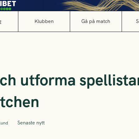
g
Klubben
Gå på match
S
ch utforma spellista
tchen
Senaste nytt
lund