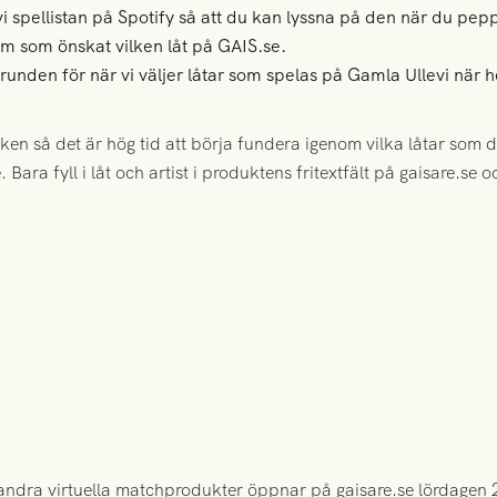
 spellistan på Spotify så att du kan lyssna på den när du pep
vem som önskat vilken låt på GAIS.se.
grunden för när vi väljer låtar som spelas på Gamla Ullevi nä
en så det är hög tid att börja fundera igenom vilka låtar som du v
ra fyll i låt och artist i produktens fritextfält på gaisare.se o
h andra virtuella matchprodukter öppnar på gaisare.se lördagen 2