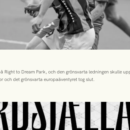
 Right to Dream Park, och den grönsvarta ledningen skulle upp
or och det grönsvarta europaäventyret tog slut.