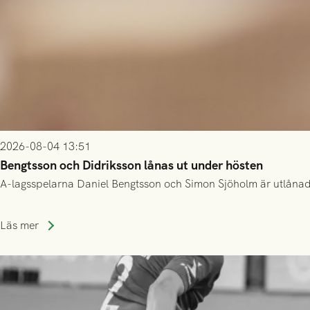
2026-08-04 13:51
Bengtsson och Didriksson lånas ut under hösten
A-lagsspelarna Daniel Bengtsson och Simon Sjöholm är utlånade t
Läs mer