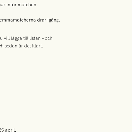
par inför matchen.
r hemmamatcherna drar igång.
ill lägga till listan – och
ch sedan är det klart.
5 april.