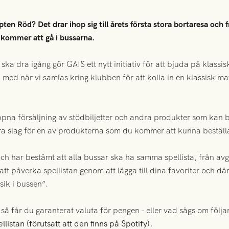
en Röd? Det drar ihop sig till årets första stora bortaresa och f
m kommer att gå i bussarna.
ska dra igång gör GAIS ett nytt initiativ för att bjuda på klassi
med när vi samlas kring klubben för att kolla in en klassisk ma
na försäljning av stödbiljetter och andra produkter som kan bidr
xtra slag för en av produkterna som du kommer att kunna beställ
 och har bestämt att alla bussar ska ha samma spellista, från av
et att påverka spellistan genom att lägga till dina favoriter och 
ik i bussen”.
så får du garanterat valuta för pengen - eller vad sägs om följa
ellistan (förutsatt att den finns på Spotify).