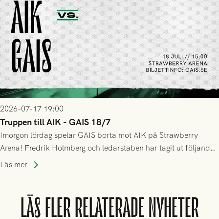
2026-07-17 19:00
Truppen till AIK - GAIS 18/7
Imorgon lördag spelar GAIS borta mot AIK på Strawberry
Arena! Fredrik Holmberg och ledarstaben har tagit ut följande
trupp till matchen:
Läs mer
LÄS FLER RELATERADE NYHETER