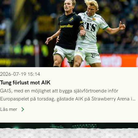
2026-07-19 15:14
Tung förlust mot AIK
GAIS, med en möjlighet att bygga självförtroende inför
Europaspelet på torsdag, gästade AIK på Strawberry Arena i
Stockholm . Men trots konstant hotande i första halvlek av
Läs mer
GAIS så var det AIK, i andra halvlek, som höjde tempot och
lyckades få in 2-0.