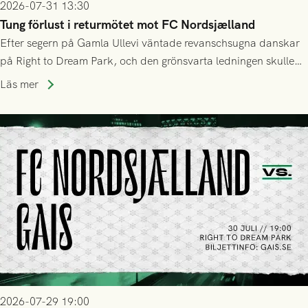
2026-07-31 13:30
Tung förlust i returmötet mot FC Nordsjælland
Efter segern på Gamla Ullevi väntade revanschsugna danskar
på Right to Dream Park, och den grönsvarta ledningen skulle
upphöra efter mindre än kvarten spelad. På lika mark visade
Läs mer
sig Nordsjälland numren för stora och matchen slutade i
tennissiffror och det grönsvarta europaäventyret tog slut.
2026-07-29 19:00