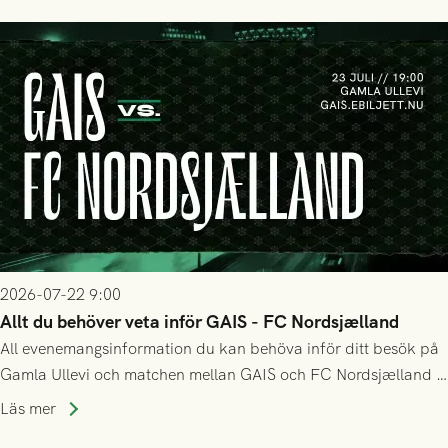
2026-07-22 9:00
Allt du behöver veta inför GAIS - FC Nordsjælland
All evenemangsinformation du kan behöva inför ditt besök på
Gamla Ullevi och matchen mellan GAIS och FC Nordsjælland i
kvalet till Conference League! Avspark kl 19.00 på torsdag
Läs mer
23/7.