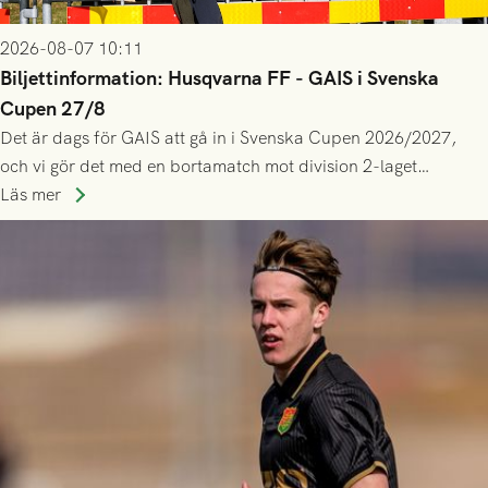
2026-08-07 10:11
Biljettinformation: Husqvarna FF - GAIS i Svenska
Cupen 27/8
Det är dags för GAIS att gå in i Svenska Cupen 2026/2027,
och vi gör det med en bortamatch mot division 2-laget
Husqvarna FF. Häng med och stötta grönsvart på plats!
Läs mer