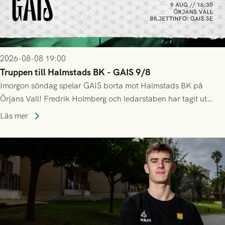
2026-08-08 19:00
Truppen till Halmstads BK - GAIS 9/8
Imorgon söndag spelar GAIS borta mot Halmstads BK på
Örjans Vall! Fredrik Holmberg och ledarstaben har tagit ut
följande trupp till matchen:
Läs mer