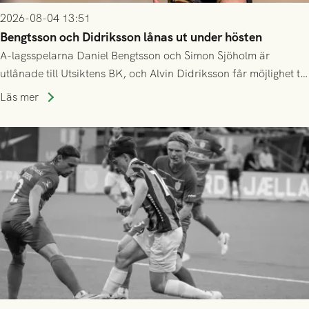
2026-08-04 13:51
Bengtsson och Didriksson lånas ut under hösten
A-lagsspelarna Daniel Bengtsson och Simon Sjöholm är
utlånade till Utsiktens BK, och Alvin Didriksson får möjlighet till
speltid i Hestrafors genom föreningssamarbete.
Läs mer