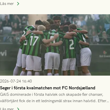
Allsvenskan! Avspark kl 16.30 på söndag 26/7.
Läs mer
2026-07-24 16:40
Seger i första kvalmatchen mot FC Nordsjælland
GAIS dominerade i första halvlek och skapade fler chanser,
välförtjänt fick de in ett ledningsmål strax innan halvtid. Efter
halvtidsvilan sjönk tempot när Nordsjälland tilläts ha mer av
Läs mer