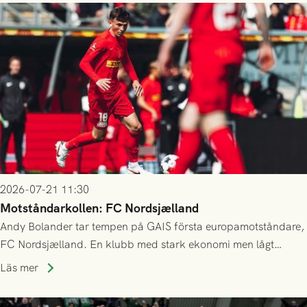
2026-07-21 11:30
Motståndarkollen: FC Nordsjælland
Andy Bolander tar tempen på GAIS första europamotståndare,
FC Nordsjælland. En klubb med stark ekonomi men lågt
publiksnitt, ett lag med både kollektiv styrka och individuell
Läs mer
finess.