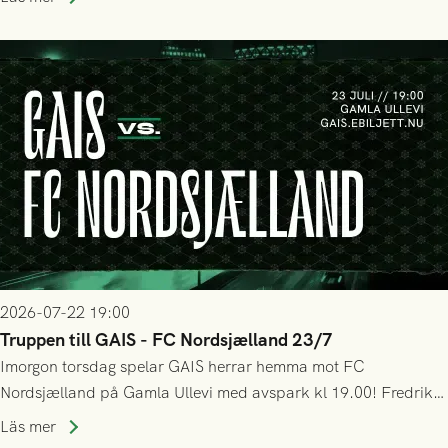
bollen, men GAIS försvarade sig disciplinerat och säkrade en
seger! Matchfoto: Mikael Josefsson & Lasse Ekström
2026-07-22 19:00
Truppen till GAIS - FC Nordsjælland 23/7
Imorgon torsdag spelar GAIS herrar hemma mot FC
Nordsjælland på Gamla Ullevi med avspark kl 19.00! Fredrik
Holmberg och ledarstaben har tagit ut följande trupp till
Läs mer
matchen: