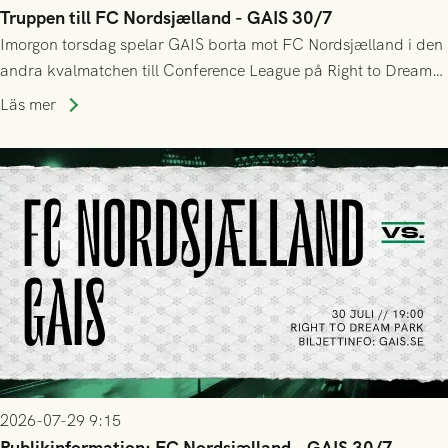
Truppen till FC Nordsjælland - GAIS 30/7
Imorgon torsdag spelar GAIS borta mot FC Nordsjælland i den
andra kvalmatchen till Conference League på Right to Dream
Park! Fredrik Holmberg och ledarstaben har tagit ut följande
Läs mer
trupp till matchen:
2026-07-29 9:15
Publikinformation: FC Nordsjælland - GAIS 30/7