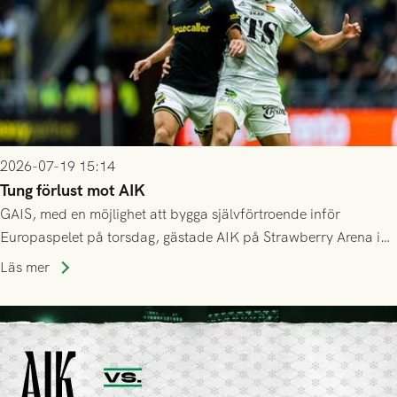
2026-07-19 15:14
Tung förlust mot AIK
GAIS, med en möjlighet att bygga självförtroende inför
Europaspelet på torsdag, gästade AIK på Strawberry Arena i
Stockholm . Men trots konstant hotande i första halvlek av
Läs mer
GAIS så var det AIK, i andra halvlek, som höjde tempot och
lyckades få in 2-0.