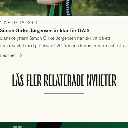
2026-07-15 13:00
Simon Girke Jørgensen är klar för GAIS
Danske yttern Simon Girke Jørgensen har skrivit på ett
femårsavtal med grönsvart! 20-åringen kommer närmast från
spel i färöiska Skála IF.
Läs mer
LÄS FLER RELATERADE NYHETER