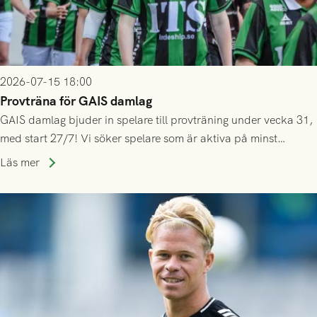
2026-07-15 18:00
Provträna för GAIS damlag
GAIS damlag bjuder in spelare till provträning under vecka 31,
med start 27/7! Vi söker spelare som är aktiva på minst
division 3-nivå.
Läs mer