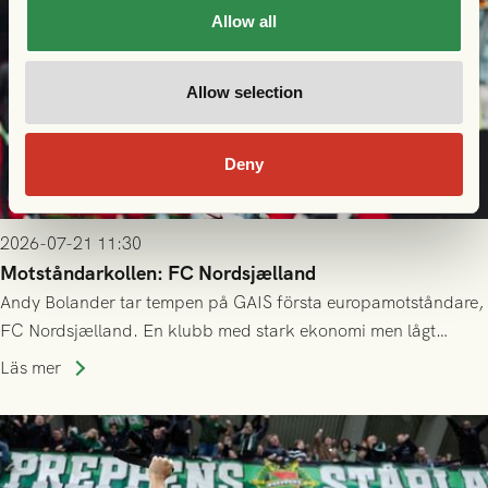
Allow all
Allow selection
Deny
2026-07-21 11:30
Motståndarkollen: FC Nordsjælland
Andy Bolander tar tempen på GAIS första europamotståndare,
FC Nordsjælland. En klubb med stark ekonomi men lågt
publiksnitt, ett lag med både kollektiv styrka och individuell
Läs mer
finess.