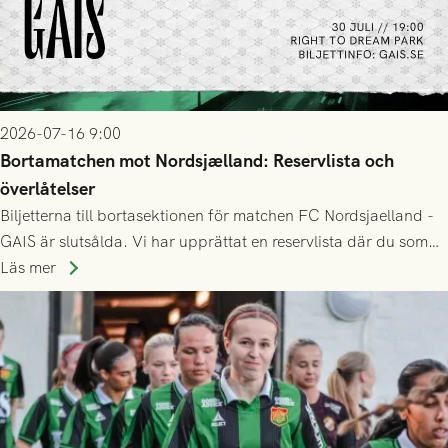
2026-07-16 9:00
Bortamatchen mot Nordsjælland: Reservlista och
överlåtelser
Biljetterna till bortasektionen för matchen FC Nordsjaelland -
GAIS är slutsålda. Vi har upprättat en reservlista där du som
ännu inte har någon biljett kan anmäla ditt intresse. Du kan
Läs mer
inte själv överlåta din biljett till någon annan.