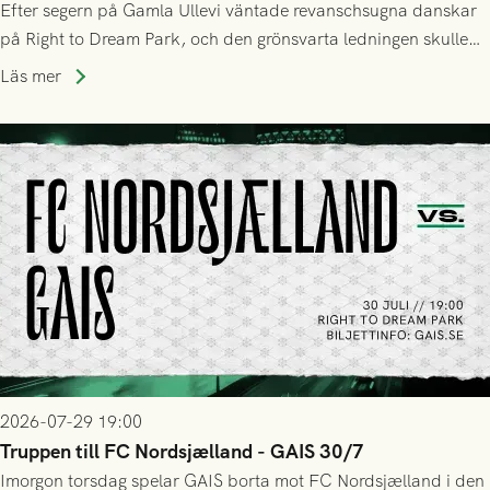
Efter segern på Gamla Ullevi väntade revanschsugna danskar
på Right to Dream Park, och den grönsvarta ledningen skulle
upphöra efter mindre än kvarten spelad. På lika mark visade
Läs mer
sig Nordsjälland numren för stora och matchen slutade i
tennissiffror och det grönsvarta europaäventyret tog slut.
2026-07-29 19:00
Truppen till FC Nordsjælland - GAIS 30/7
Imorgon torsdag spelar GAIS borta mot FC Nordsjælland i den