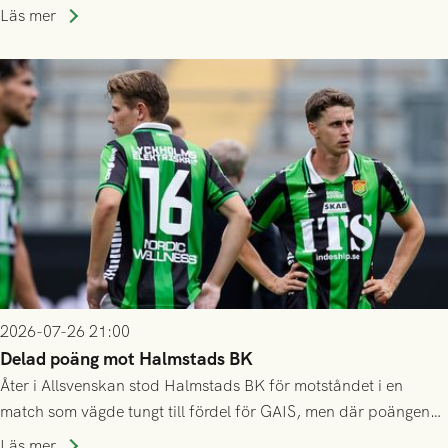
som står på reservlista eller fått förhinder.
Läs mer
2026-07-26 21:00
Delad poäng mot Halmstads BK
Åter i Allsvenskan stod Halmstads BK för motståndet i en
match som vägde tungt till fördel för GAIS, men där poängen
delades efter dramatik på tilläggstid.
Läs mer