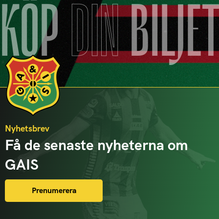
KÖP
DIN
BILJE
Nyhetsbrev
Få de senaste nyheterna om
GAIS
Prenumerera