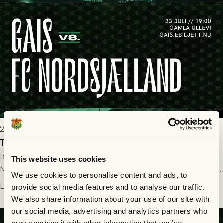
2026-07-22 19:00
Truppen till GAIS - FC Nordsjælland 23/7
Imorgon torsdag spelar GAIS herrar hemma mot FC
This website uses cookies
Nordsjælland på Gamla Ullevi med avspark kl 19.00! Fredrik
We use cookies to personalise content and ads, to
Holmberg och ledarstaben har tagit ut följande trupp till
Läs mer
provide social media features and to analyse our traffic.
matchen:
We also share information about your use of our site with
our social media, advertising and analytics partners who
may combine it with other information that you’ve