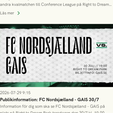
andra kvalmatchen till Conference League på Right to Dream
Park! Fredrik Holmberg och ledarstaben har tagit ut följande
Läs mer
trupp till matchen:
2026-07-29 9:15
Publikinformation: FC Nordsjælland - GAIS 30/7
Information för dig som ska se FC Nordsjælland - GAIS på
plats på Right to Dream Park torsdagen den 30/7 kl. 19.00.