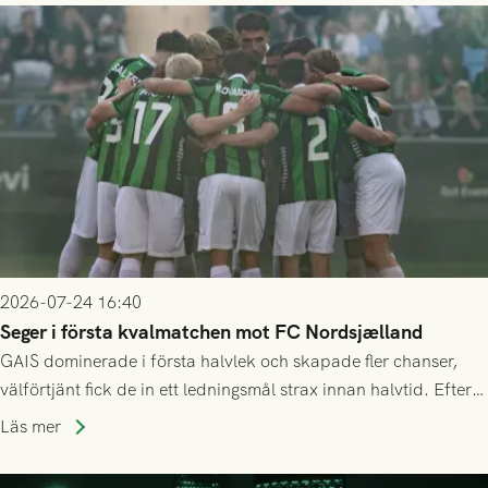
2026-07-24 16:40
Seger i första kvalmatchen mot FC Nordsjælland
GAIS dominerade i första halvlek och skapade fler chanser,
välförtjänt fick de in ett ledningsmål strax innan halvtid. Efter
halvtidsvilan sjönk tempot när Nordsjälland tilläts ha mer av
Läs mer
bollen, men GAIS försvarade sig disciplinerat och säkrade en
seger! Matchfoto: Mikael Josefsson & Lasse Ekström