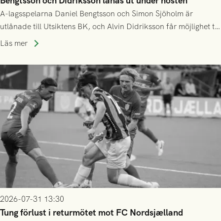
Bengtsson och Didriksson lånas ut under hösten
A-lagsspelarna Daniel Bengtsson och Simon Sjöholm är
utlånade till Utsiktens BK, och Alvin Didriksson får möjlighet till
speltid i Hestrafors genom föreningssamarbete.
Läs mer
2026-07-31 13:30
Tung förlust i returmötet mot FC Nordsjælland