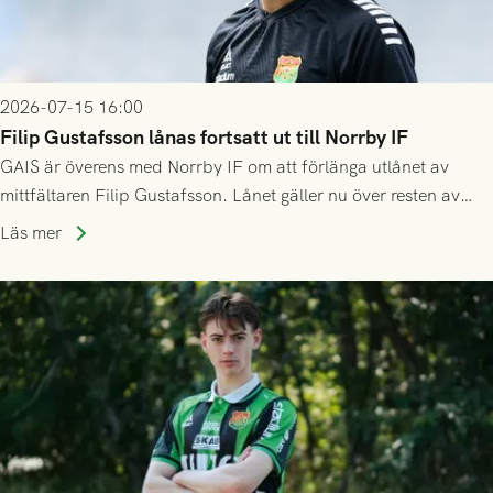
2026-07-15 16:00
Filip Gustafsson lånas fortsatt ut till Norrby IF
GAIS är överens med Norrby IF om att förlänga utlånet av
mittfältaren Filip Gustafsson. Lånet gäller nu över resten av
säsongen 2026.
Läs mer