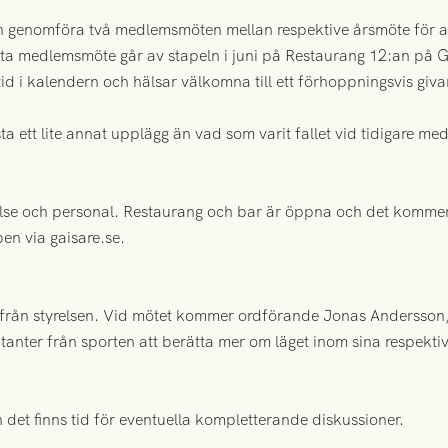
n genomföra två medlemsmöten mellan respektive årsmöte för 
rsta medlemsmöte går av stapeln i juni på Restaurang 12:an på 
d i kalendern och hälsar välkomna till ett förhoppningsvis giv
sta ett lite annat upplägg än vad som varit fallet vid tidigare m
lse och personal. Restaurang och bar är öppna och det kommer i
en via gaisare.se.
rån styrelsen. Vid mötet kommer ordförande Jonas Andersson, 
anter från sporten att berätta mer om läget inom sina respekt
h det finns tid för eventuella kompletterande diskussioner.