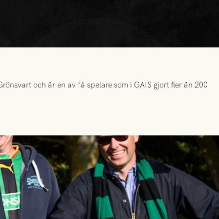
önsvart och är en av få spelare som i GAIS gjort fler än 200