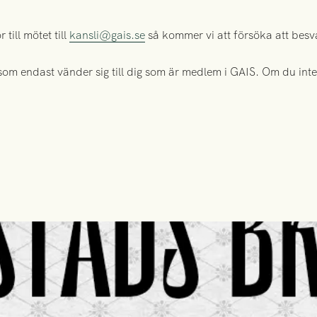
till mötet till
kansli@gais.se
så kommer vi att försöka att besv
 som endast vänder sig till dig som är medlem i GAIS. Om du int
.