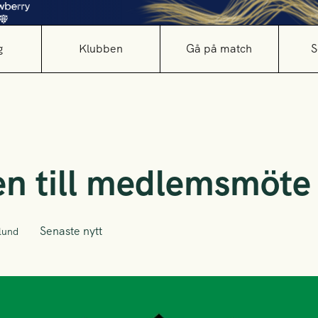
g
Klubben
Gå på match
S
n till medlemsmöte
Senaste nytt
lund