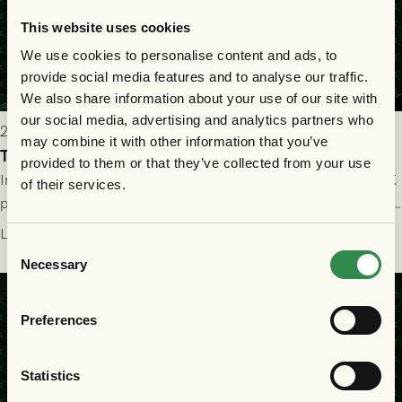
This website uses cookies
We use cookies to personalise content and ads, to
provide social media features and to analyse our traffic.
We also share information about your use of our site with
our social media, advertising and analytics partners who
2026-07-25 19:00
may combine it with other information that you’ve
Truppen till GAIS - Halmstads BK 26/7
provided to them or that they’ve collected from your use
Imorgon söndag spelar GAIS herrar hemma mot Halmstads BK
of their services.
på Gamla Ullevi med avspark kl 16.30! Fredrik Holmberg och
ledarstaben har tagit ut följande trupp till matchen:
Läs mer
Consent
Necessary
Selection
Preferences
Statistics