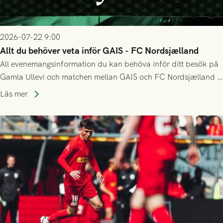
2026-07-22 9:00
Allt du behöver veta inför GAIS - FC Nordsjælland
All evenemangsinformation du kan behöva inför ditt besök på
Gamla Ullevi och matchen mellan GAIS och FC Nordsjælland i
kvalet till Conference League! Avspark kl 19.00 på torsdag
Läs mer
23/7.