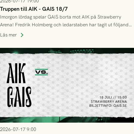
2026-07-17 19:00
Truppen till AIK - GAIS 18/7
Imorgon lördag spelar GAIS borta mot AIK på Strawberry
Arena! Fredrik Holmberg och ledarstaben har tagit ut följande
trupp till matchen:
Läs mer
2026-07-17 9:00