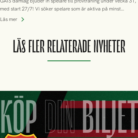
GAIS damlag bjuder in spelare till provträning under vecka 31,
med start 27/7! Vi söker spelare som är aktiva på minst
division 3-nivå.
Läs mer
LÄS FLER RELATERADE NYHETER
KÖP
DIN
BILJE