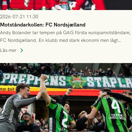
2026-07-21 11:30
Motståndarkollen: FC Nordsjælland
Andy Bolander tar tempen på GAIS första europamotståndare,
FC Nordsjælland. En klubb med stark ekonomi men lågt
publiksnitt, ett lag med både kollektiv styrka och individuell
Läs mer
finess.