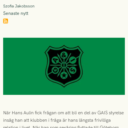
Szofia Jakobsson
Senaste nytt
När Hans Aulin fick frågan om att bli en del av GAIS styrelse
insåg han att klubben i fråga är hans längsta frivilliga
relation i livet. När han som sexåring flyttade till Göteborg