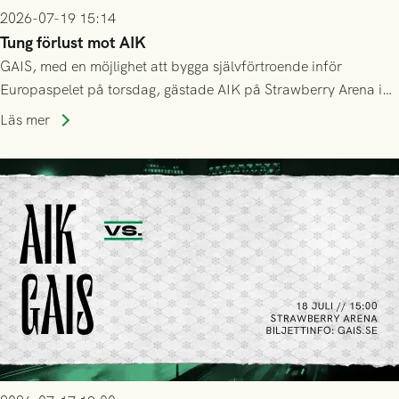
2026-07-19 15:14
Tung förlust mot AIK
GAIS, med en möjlighet att bygga självförtroende inför
Europaspelet på torsdag, gästade AIK på Strawberry Arena i
Stockholm . Men trots konstant hotande i första halvlek av
Läs mer
GAIS så var det AIK, i andra halvlek, som höjde tempot och
lyckades få in 2-0.