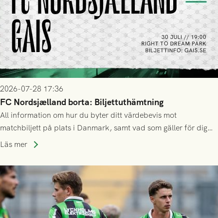
2026-07-28 17:36
FC Nordsjælland borta: Biljettuthämtning
All information om hur du byter ditt värdebevis mot
matchbiljett på plats i Danmark, samt vad som gäller för dig
som står på reservlista eller fått förhinder.
Läs mer