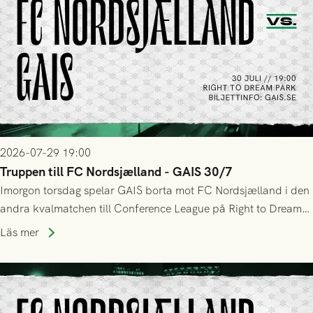
2026-07-29 19:00
Truppen till FC Nordsjælland - GAIS 30/7
Imorgon torsdag spelar GAIS borta mot FC Nordsjælland i den
andra kvalmatchen till Conference League på Right to Dream
Park! Fredrik Holmberg och ledarstaben har tagit ut följande
Läs mer
trupp till matchen: