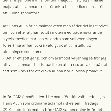
det är ingen one man show utan något vi i styrelsen måste
mejsla ut tillsammans och förankra hos medlemmarna för
att kunna genomföra.
Att Hans Aulin är en målmedveten man råder det inget tvivel
om, och efter att han suttit i möten med både nuvarande
styrelsemedlemmar och de andra som valberedningen
föreslår så är han också väldigt positivt inställd till
utmaningen som kommer.
- Det är ett gött gäng, och om årsmötet väljer mig så tror jag
att vi tillsammans har kapaciteten att ta oss ur saxen på det
sätt som krävs för att vi ska kunna börja jobba proaktivt.
Inför GAIS årsmöte den 11:e mars föreslår valberedningen
Hans Aulin som ordinarie ledamot i styrelsen. I fredags
(22/2) kom information från GAIS valberedning inför det