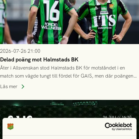
2026-07-26 21:00
Delad poäng mot Halmstads BK
Åter i Allsvenskan stod Halmstads BK för motståndet i en
match som vägde tungt till fördel för GAIS, men där poängen
delades efter dramatik på tilläggstid.
Läs mer