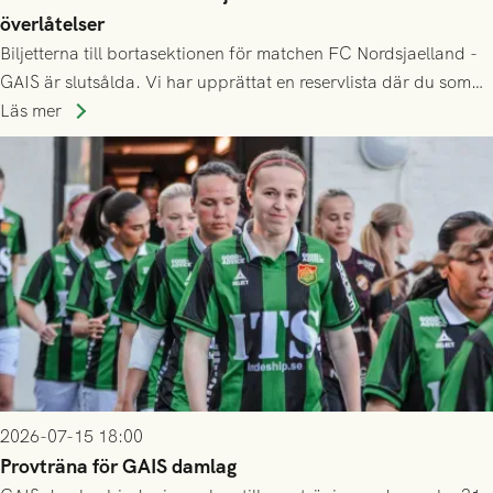
överlåtelser
Biljetterna till bortasektionen för matchen FC Nordsjaelland -
GAIS är slutsålda. Vi har upprättat en reservlista där du som
ännu inte har någon biljett kan anmäla ditt intresse. Du kan
Läs mer
inte själv överlåta din biljett till någon annan.
2026-07-15 18:00
Provträna för GAIS damlag