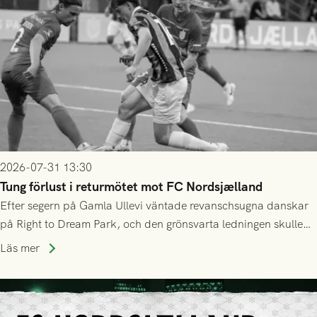
2026-07-31 13:30
Tung förlust i returmötet mot FC Nordsjælland
Efter segern på Gamla Ullevi väntade revanschsugna danskar
på Right to Dream Park, och den grönsvarta ledningen skulle
upphöra efter mindre än kvarten spelad. På lika mark visade
Läs mer
sig Nordsjälland numren för stora och matchen slutade i
tennissiffror och det grönsvarta europaäventyret tog slut.