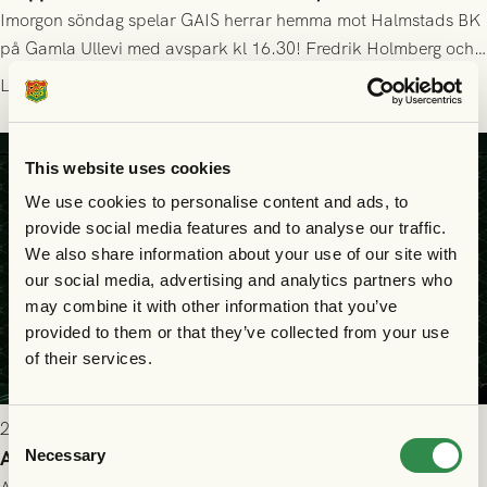
Imorgon söndag spelar GAIS herrar hemma mot Halmstads BK
på Gamla Ullevi med avspark kl 16.30! Fredrik Holmberg och
ledarstaben har tagit ut följande trupp till matchen:
Läs mer
This website uses cookies
We use cookies to personalise content and ads, to
provide social media features and to analyse our traffic.
We also share information about your use of our site with
our social media, advertising and analytics partners who
may combine it with other information that you’ve
provided to them or that they’ve collected from your use
of their services.
2026-07-25 9:00
Consent
Necessary
Allt du behöver veta inför GAIS - Halmstads BK 26/7
Selection