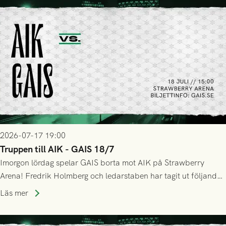
2026-07-17 19:00
Truppen till AIK - GAIS 18/7
Imorgon lördag spelar GAIS borta mot AIK på Strawberry
Arena! Fredrik Holmberg och ledarstaben har tagit ut följande
trupp till matchen:
Läs mer