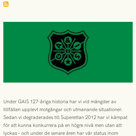
Under GAIS 127-åriga historia har vi vid mängder av
tillfällen upplevt motgångar och utmanande situationer.
Sedan vi degraderades till Superettan 2012 har vi kämpat
för att kunna konkurrera på en högre nivå men utan att
lyckas – och under de senare åren har vår status inom