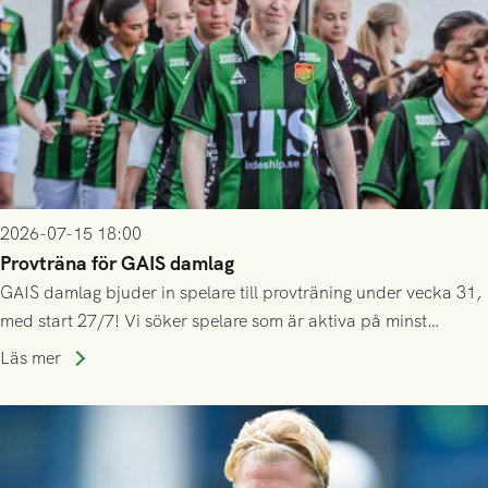
2026-07-15 18:00
Provträna för GAIS damlag
GAIS damlag bjuder in spelare till provträning under vecka 31,
med start 27/7! Vi söker spelare som är aktiva på minst
division 3-nivå.
Läs mer