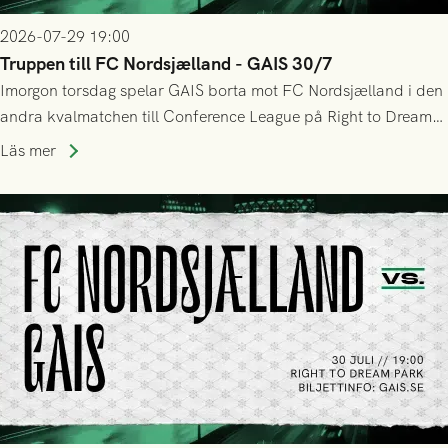
2026-07-29 19:00
Truppen till FC Nordsjælland - GAIS 30/7
Imorgon torsdag spelar GAIS borta mot FC Nordsjælland i den
andra kvalmatchen till Conference League på Right to Dream
Park! Fredrik Holmberg och ledarstaben har tagit ut följande
Läs mer
trupp till matchen: