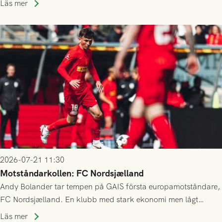
Läs mer
23/7.
2026-07-21 11:30
Motståndarkollen: FC Nordsjælland
Andy Bolander tar tempen på GAIS första europamotståndare,
FC Nordsjælland. En klubb med stark ekonomi men lågt
publiksnitt, ett lag med både kollektiv styrka och individuell
Läs mer