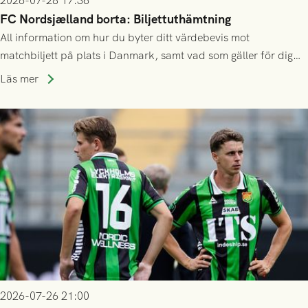
2026-07-28 17:36
FC Nordsjælland borta: Biljettuthämtning
All information om hur du byter ditt värdebevis mot
matchbiljett på plats i Danmark, samt vad som gäller för dig
som står på reservlista eller fått förhinder.
Läs mer
2026-07-26 21:00