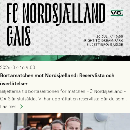
2026-07-16 9:00
Bortamatchen mot Nordsjælland: Reservlista och
överlåtelser
Biljetterna till bortasektionen för matchen FC Nordsjaelland -
GAIS är slutsålda. Vi har upprättat en reservlista där du som
ännu inte har någon biljett kan anmäla ditt intresse. Du kan
Läs mer
inte själv överlåta din biljett till någon annan.