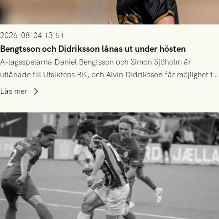
2026-08-04 13:51
Bengtsson och Didriksson lånas ut under hösten
A-lagsspelarna Daniel Bengtsson och Simon Sjöholm är
utlånade till Utsiktens BK, och Alvin Didriksson får möjlighet till
speltid i Hestrafors genom föreningssamarbete.
Läs mer