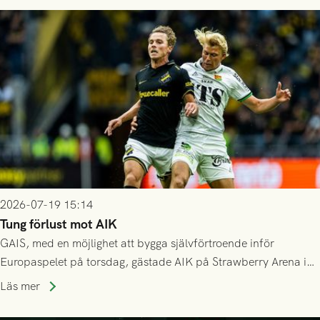
då vinnaren i mötet mellan isländska Valur och HŠK Zrinjski
Mostar från Bosnien och Hercegovina.
2026-07-19 15:14
Tung förlust mot AIK
GAIS, med en möjlighet att bygga självförtroende inför
Europaspelet på torsdag, gästade AIK på Strawberry Arena i
Stockholm . Men trots konstant hotande i första halvlek av
Läs mer
GAIS så var det AIK, i andra halvlek, som höjde tempot och
lyckades få in 2-0.