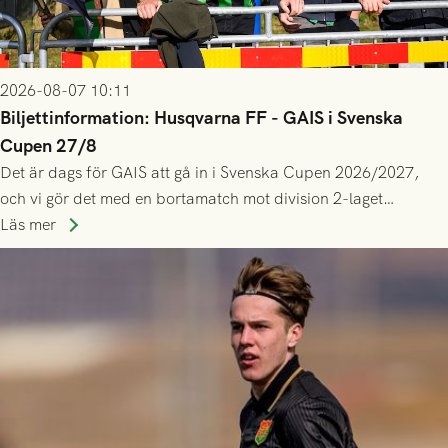
2026-08-07 10:11
Biljettinformation: Husqvarna FF - GAIS i Svenska
Cupen 27/8
Det är dags för GAIS att gå in i Svenska Cupen 2026/2027,
och vi gör det med en bortamatch mot division 2-laget
Husqvarna FF. Häng med och stötta grönsvart på plats!
Läs mer