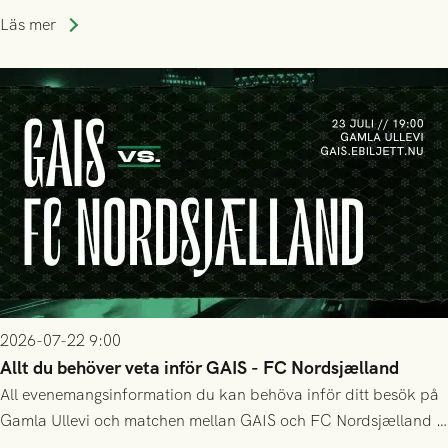
Holmberg och ledarstaben har tagit ut följande trupp till
Läs mer
matchen:
2026-07-22 9:00
Allt du behöver veta inför GAIS - FC Nordsjælland
All evenemangsinformation du kan behöva inför ditt besök på
Gamla Ullevi och matchen mellan GAIS och FC Nordsjælland i
kvalet till Conference League! Avspark kl 19.00 på torsdag