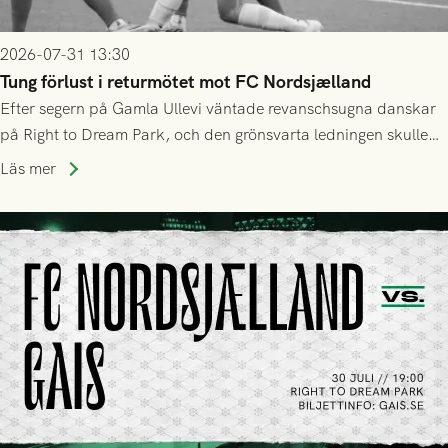
2026-07-31 13:30
Tung förlust i returmötet mot FC Nordsjælland
Efter segern på Gamla Ullevi väntade revanschsugna danskar
på Right to Dream Park, och den grönsvarta ledningen skulle
upphöra efter mindre än kvarten spelad. På lika mark visade
Läs mer
sig Nordsjälland numren för stora och matchen slutade i
tennissiffror och det grönsvarta europaäventyret tog slut.