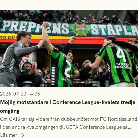
finess.
2026-07-20 14:35
Möjlig motståndare i Conference League-kvalets tredje
omgång
Om GAIS tar sig vidare från dubbelmötet mot FC Nordsjælland
i den andra kvalomgången till UEFA Conference League så
spelas den tredje kvalomgången kort därpå. Motståndare blir
Läs mer