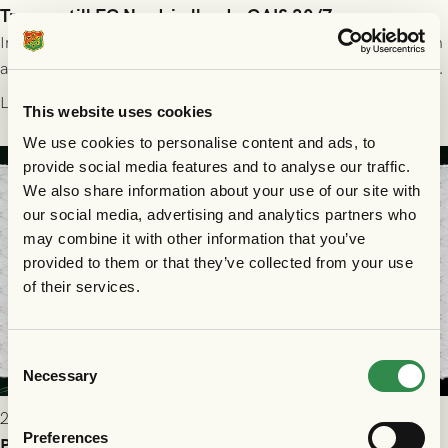
Truppen till FC Nordsjælland - GAIS 30/7
Imorgon torsdag spelar GAIS borta mot FC Nordsjælland i den
andra kvalmatchen till Conference League på Right to Dream
Park! Fredrik Holmberg och ledarstaben har tagit ut följande
Läs mer
This website uses cookies
trupp till matchen:
We use cookies to personalise content and ads, to
provide social media features and to analyse our traffic.
We also share information about your use of our site with
our social media, advertising and analytics partners who
may combine it with other information that you’ve
provided to them or that they’ve collected from your use
of their services.
Consent
Necessary
Selection
2026-07-29 9:15
Preferences
Publikinformation: FC Nordsjælland - GAIS 30/7