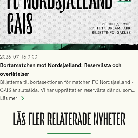
2026-07-16 9:00
Bortamatchen mot Nordsjælland: Reservlista och
överlåtelser
Biljetterna till bortasektionen för matchen FC Nordsjaelland -
GAIS är slutsålda. Vi har upprättat en reservlista där du som
ännu inte har någon biljett kan anmäla ditt intresse. Du kan
Läs mer
inte själv överlåta din biljett till någon annan.
LÄS FLER RELATERADE NYHETER