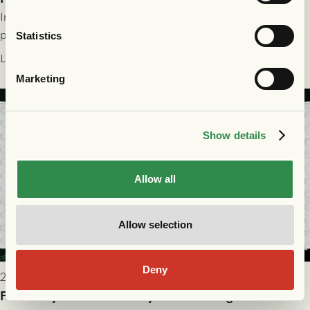
Information för dig som ska se FC Nordsjælland - GAIS på
plats på Right to Dream Park torsdagen den 30/7 kl. 19.00.
Statistics
Läs mer
Marketing
Show details
Allow all
Allow selection
Deny
2026-07-28 17:36
FC Nordsjælland borta: Biljettuthämtning