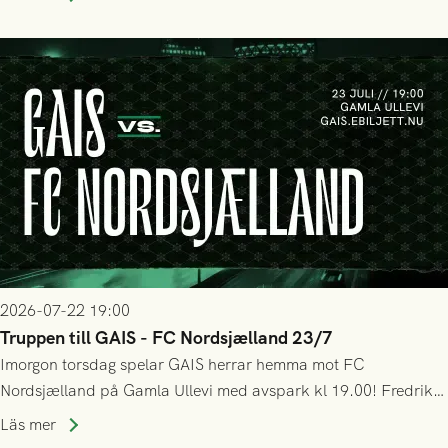
bollen, men GAIS försvarade sig disciplinerat och säkrade en
seger! Matchfoto: Mikael Josefsson & Lasse Ekström
2026-07-22 19:00
Truppen till GAIS - FC Nordsjælland 23/7
Imorgon torsdag spelar GAIS herrar hemma mot FC
Nordsjælland på Gamla Ullevi med avspark kl 19.00! Fredrik
Holmberg och ledarstaben har tagit ut följande trupp till
Läs mer
matchen: