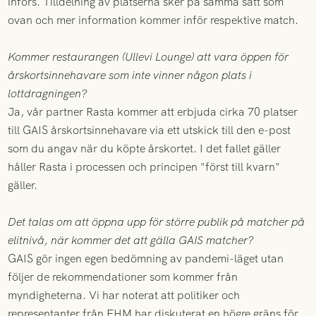
införs. Tilldelning av platserna sker på samma sätt som
ovan och mer information kommer inför respektive match.
Kommer restaurangen (Ullevi Lounge) att vara öppen för
årskortsinnehavare som inte vinner någon plats i
lottdragningen?
Ja, vår partner Rasta kommer att erbjuda cirka 70 platser
till GAIS årskortsinnehavare via ett utskick till den e-post
som du angav när du köpte årskortet. I det fallet gäller
håller Rasta i processen och principen "först till kvarn"
gäller.
Det talas om att öppna upp för större publik på matcher på
elitnivå, när kommer det att gälla GAIS matcher?
GAIS gör ingen egen bedömning av pandemi-läget utan
följer de rekommendationer som kommer från
myndigheterna. Vi har noterat att politiker och
representanter från FHM har diskuterat en högre gräns för