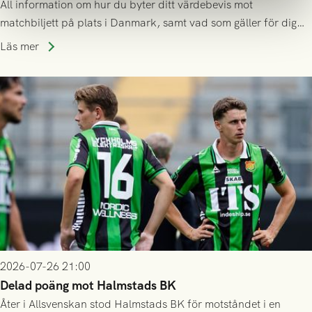
All information om hur du byter ditt värdebevis mot
matchbiljett på plats i Danmark, samt vad som gäller för dig
som står på reservlista eller fått förhinder.
Läs mer
2026-07-26 21:00
Delad poäng mot Halmstads BK
Åter i Allsvenskan stod Halmstads BK för motståndet i en