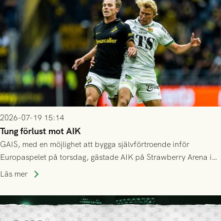
2026-07-19 15:14
Tung förlust mot AIK
GAIS, med en möjlighet att bygga självförtroende inför
Europaspelet på torsdag, gästade AIK på Strawberry Arena i
Stockholm . Men trots konstant hotande i första halvlek av
Läs mer
GAIS så var det AIK, i andra halvlek, som höjde tempot och
lyckades få in 2-0.