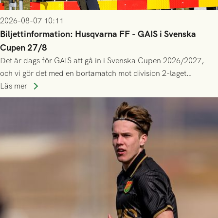
2026-08-07 10:11
Biljettinformation: Husqvarna FF - GAIS i Svenska
Cupen 27/8
Det är dags för GAIS att gå in i Svenska Cupen 2026/2027,
och vi gör det med en bortamatch mot division 2-laget
Husqvarna FF. Häng med och stötta grönsvart på plats!
Läs mer