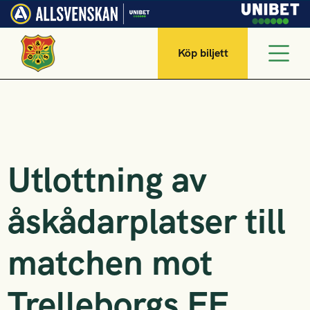
Köp biljett
Utlottning av
åskådarplatser till
matchen mot
Trelleborgs FF