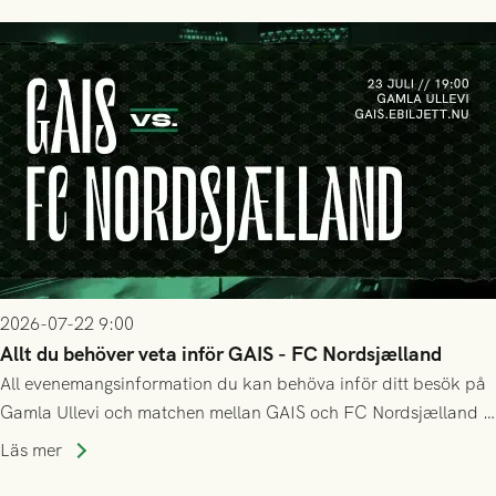
2026-07-22 9:00
Allt du behöver veta inför GAIS - FC Nordsjælland
All evenemangsinformation du kan behöva inför ditt besök på
Gamla Ullevi och matchen mellan GAIS och FC Nordsjælland i
kvalet till Conference League! Avspark kl 19.00 på torsdag
Läs mer
23/7.