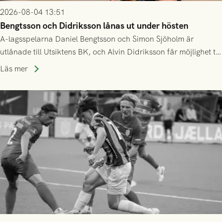
2026-08-04 13:51
Bengtsson och Didriksson lånas ut under hösten
A-lagsspelarna Daniel Bengtsson och Simon Sjöholm är
utlånade till Utsiktens BK, och Alvin Didriksson får möjlighet till
speltid i Hestrafors genom föreningssamarbete.
Läs mer