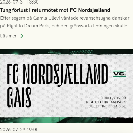
2026-07-31 13:30
Tung förlust i returmötet mot FC Nordsjælland
Efter segern på Gamla Ullevi väntade revanschsugna danskar
på Right to Dream Park, och den grönsvarta ledningen skulle
upphöra efter mindre än kvarten spelad. På lika mark visade
Läs mer
sig Nordsjälland numren för stora och matchen slutade i
tennissiffror och det grönsvarta europaäventyret tog slut.
2026-07-29 19:00