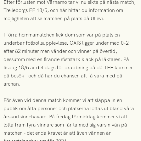
Efter förlusten mot Värnamo tar vi nu sikte på nästa match,
Trelleborgs FF 18/5, och här hittar du information om
möjligheten att se matchen på plats på Ullevi.
I förra hemmamatchen fick dom som var på plats en
underbar fotbollsupplevlese. GAIS ligger under med 0-2
efter 82 minuter men vänder och vinner på övertid,
dessutom med en firande röststark klack på läktaren. På
tisdag 18/5 är det dags för drabbning på då TFF kommer
på besök - och då har du chansen att få vara med på
arenan.
För även vid denna match kommer vi att släppa in en
publik om åtta personer och platserna lottas ut bland våra
årskortsinnehavare. På fredag förmiddag kommer vi att
lotta fram fyra vinnare som får ta med sig varsin vän på
matchen - det enda kravet är att även vännen är