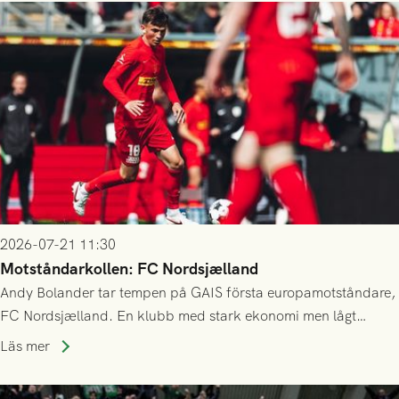
2026-07-21 11:30
Motståndarkollen: FC Nordsjælland
Andy Bolander tar tempen på GAIS första europamotståndare,
FC Nordsjælland. En klubb med stark ekonomi men lågt
publiksnitt, ett lag med både kollektiv styrka och individuell
Läs mer
finess.