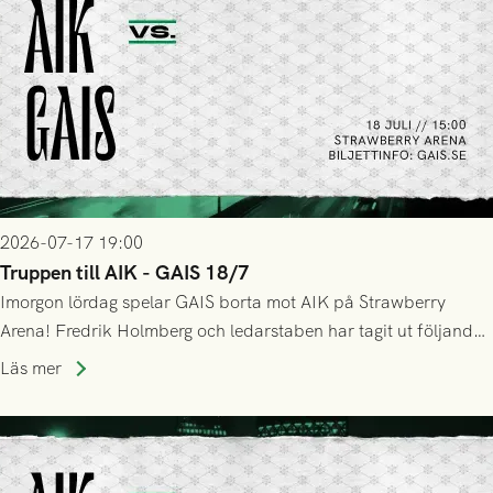
2026-07-17 19:00
Truppen till AIK - GAIS 18/7
Imorgon lördag spelar GAIS borta mot AIK på Strawberry
Arena! Fredrik Holmberg och ledarstaben har tagit ut följande
trupp till matchen:
Läs mer