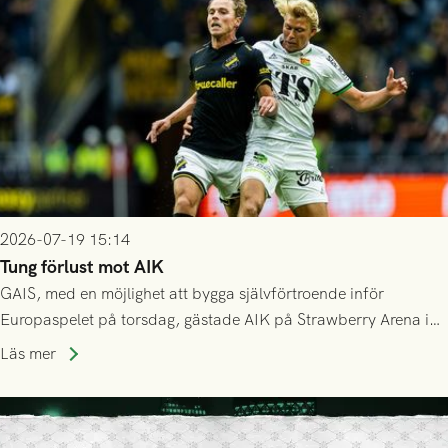
2026-07-19 15:14
Tung förlust mot AIK
GAIS, med en möjlighet att bygga självförtroende inför
Europaspelet på torsdag, gästade AIK på Strawberry Arena i
Stockholm . Men trots konstant hotande i första halvlek av
Läs mer
GAIS så var det AIK, i andra halvlek, som höjde tempot och
lyckades få in 2-0.