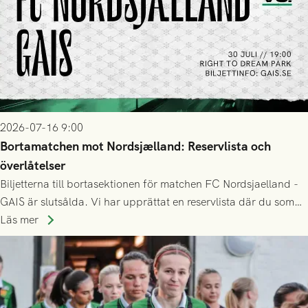
2026-07-16 9:00
Bortamatchen mot Nordsjælland: Reservlista och
överlåtelser
Biljetterna till bortasektionen för matchen FC Nordsjaelland -
GAIS är slutsålda. Vi har upprättat en reservlista där du som
ännu inte har någon biljett kan anmäla ditt intresse. Du kan
Läs mer
inte själv överlåta din biljett till någon annan.