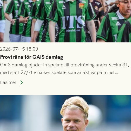
2026-07-15 18:00
Provträna för GAIS damlag
GAIS damlag bjuder in spelare till provträning under vecka 31,
med start 27/7! Vi söker spelare som är aktiva på minst
division 3-nivå.
Läs mer