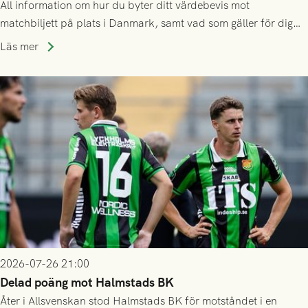
All information om hur du byter ditt värdebevis mot
matchbiljett på plats i Danmark, samt vad som gäller för dig
som står på reservlista eller fått förhinder.
Läs mer
2026-07-26 21:00
Delad poäng mot Halmstads BK
Åter i Allsvenskan stod Halmstads BK för motståndet i en