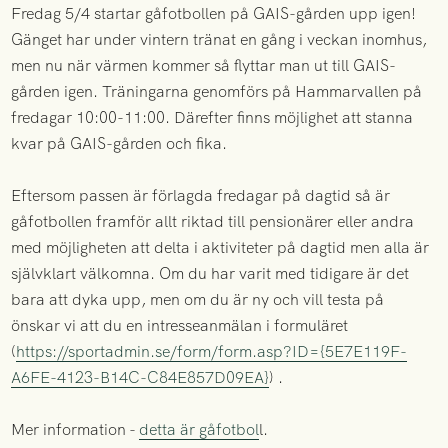
Fredag 5/4 startar gåfotbollen på GAIS-gården upp igen!
Gänget har under vintern tränat en gång i veckan inomhus,
men nu när värmen kommer så flyttar man ut till GAIS-
gården igen. Träningarna genomförs på Hammarvallen på
fredagar 10:00-11:00. Därefter finns möjlighet att stanna
kvar på GAIS-gården och fika.
Eftersom passen är förlagda fredagar på dagtid så är
gåfotbollen framför allt riktad till pensionärer eller andra
med möjligheten att delta i aktiviteter på dagtid men alla är
självklart välkomna. Om du har varit med tidigare är det
bara att dyka upp, men om du är ny och vill testa på
önskar vi att du en intresseanmälan i formuläret
(
https://sportadmin.se/form/form.asp?ID={5E7E119F-
A6FE-4123-B14C-C84E857D09EA}
) .
Mer information -
detta är gåfotbol
l.