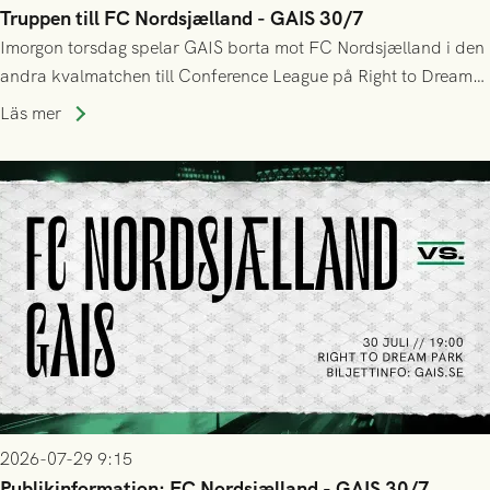
Truppen till FC Nordsjælland - GAIS 30/7
Imorgon torsdag spelar GAIS borta mot FC Nordsjælland i den
andra kvalmatchen till Conference League på Right to Dream
Park! Fredrik Holmberg och ledarstaben har tagit ut följande
Läs mer
trupp till matchen:
2026-07-29 9:15
Publikinformation: FC Nordsjælland - GAIS 30/7