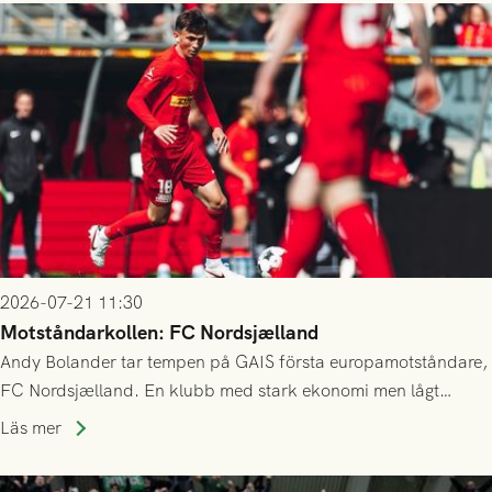
2026-07-21 11:30
Motståndarkollen: FC Nordsjælland
Andy Bolander tar tempen på GAIS första europamotståndare,
FC Nordsjælland. En klubb med stark ekonomi men lågt
publiksnitt, ett lag med både kollektiv styrka och individuell
Läs mer
finess.