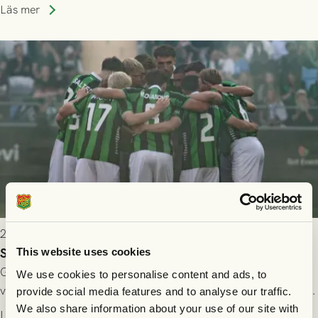
Allsvenskan! Avspark kl 16.30 på söndag 26/7.
Läs mer
2026-07-24 16:40
Seger i första kvalmatchen mot FC Nordsjælland
This website uses cookies
GAIS dominerade i första halvlek och skapade fler chanser,
We use cookies to personalise content and ads, to
välförtjänt fick de in ett ledningsmål strax innan halvtid. Efter
provide social media features and to analyse our traffic.
halvtidsvilan sjönk tempot när Nordsjälland tilläts ha mer av
We also share information about your use of our site with
Läs mer