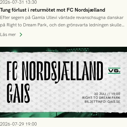
2026-07-31 13:30
Tung förlust i returmötet mot FC Nordsjælland
Efter segern på Gamla Ullevi väntade revanschsugna danskar
på Right to Dream Park, och den grönsvarta ledningen skulle
upphöra efter mindre än kvarten spelad. På lika mark visade
Läs mer
sig Nordsjälland numren för stora och matchen slutade i
tennissiffror och det grönsvarta europaäventyret tog slut.
2026-07-29 19:00