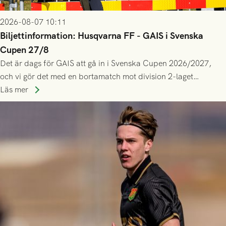
2026-08-07 10:11
Biljettinformation: Husqvarna FF - GAIS i Svenska
Cupen 27/8
Det är dags för GAIS att gå in i Svenska Cupen 2026/2027,
och vi gör det med en bortamatch mot division 2-laget
Husqvarna FF. Häng med och stötta grönsvart på plats!
Läs mer