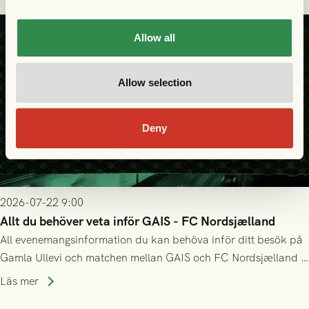
Allow all
Allow selection
Deny
2026-07-22 9:00
Allt du behöver veta inför GAIS - FC Nordsjælland
All evenemangsinformation du kan behöva inför ditt besök på
Gamla Ullevi och matchen mellan GAIS och FC Nordsjælland i
kvalet till Conference League! Avspark kl 19.00 på torsdag
Läs mer
23/7.