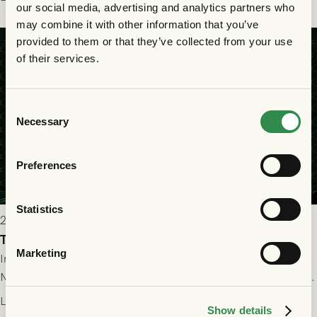
our social media, advertising and analytics partners who
bollen, men GAIS försvarade sig disciplinerat och säkrade en
may combine it with other information that you’ve
seger! Matchfoto: Mikael Josefsson & Lasse Ekström
provided to them or that they’ve collected from your use
of their services.
Consent
Necessary
Selection
Preferences
Statistics
2026-07-22 19:00
Truppen till GAIS - FC Nordsjælland 23/7
Marketing
Imorgon torsdag spelar GAIS herrar hemma mot FC
Nordsjælland på Gamla Ullevi med avspark kl 19.00! Fredrik
Holmberg och ledarstaben har tagit ut följande trupp till
Läs mer
Show details
matchen: