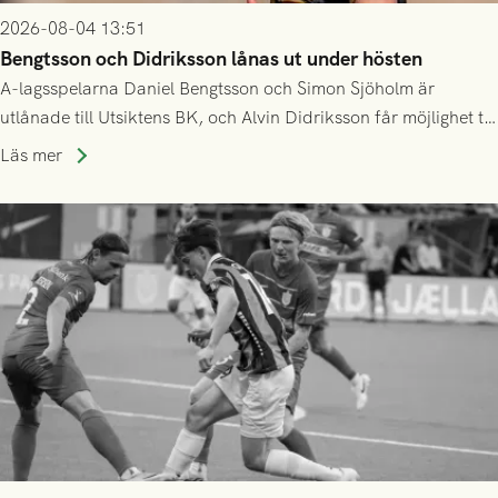
2026-08-04 13:51
Bengtsson och Didriksson lånas ut under hösten
A-lagsspelarna Daniel Bengtsson och Simon Sjöholm är
utlånade till Utsiktens BK, och Alvin Didriksson får möjlighet till
speltid i Hestrafors genom föreningssamarbete.
Läs mer