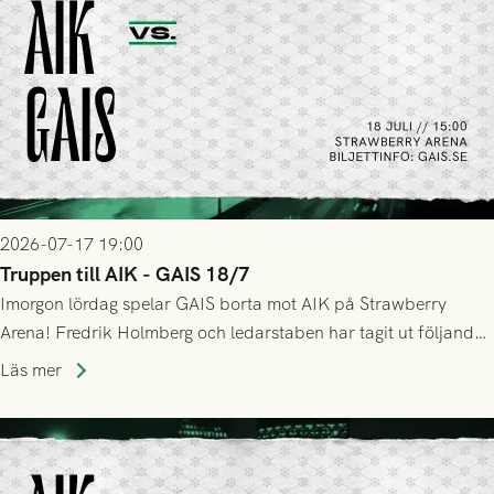
2026-07-17 19:00
Truppen till AIK - GAIS 18/7
Imorgon lördag spelar GAIS borta mot AIK på Strawberry
Arena! Fredrik Holmberg och ledarstaben har tagit ut följande
trupp till matchen:
Läs mer