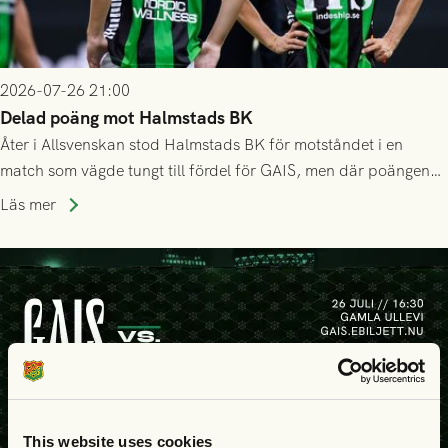
2026-07-26 21:00
Delad poäng mot Halmstads BK
Åter i Allsvenskan stod Halmstads BK för motståndet i en
match som vägde tungt till fördel för GAIS, men där poängen
delades efter dramatik på tilläggstid.
Läs mer
This website uses cookies