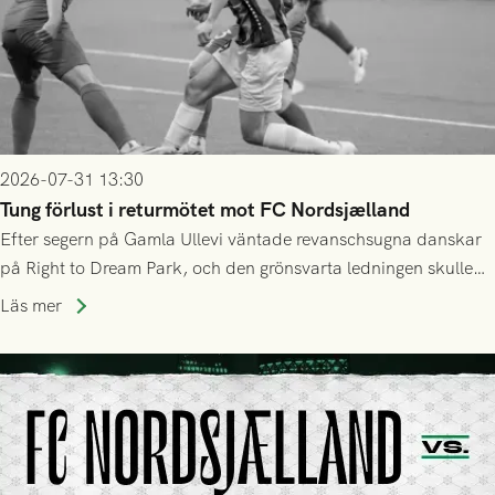
2026-07-31 13:30
Tung förlust i returmötet mot FC Nordsjælland
Efter segern på Gamla Ullevi väntade revanschsugna danskar
på Right to Dream Park, och den grönsvarta ledningen skulle
upphöra efter mindre än kvarten spelad. På lika mark visade
Läs mer
sig Nordsjälland numren för stora och matchen slutade i
tennissiffror och det grönsvarta europaäventyret tog slut.