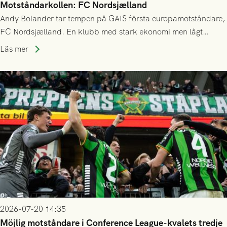
Motståndarkollen: FC Nordsjælland
Andy Bolander tar tempen på GAIS första europamotståndare,
FC Nordsjælland. En klubb med stark ekonomi men lågt
publiksnitt, ett lag med både kollektiv styrka och individuell
Läs mer
finess.
2026-07-20 14:35
Möjlig motståndare i Conference League-kvalets tredje