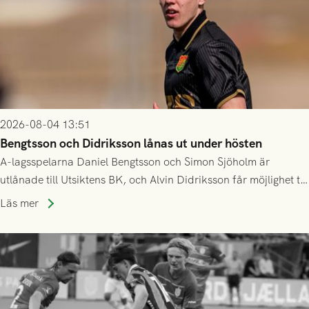
2026-08-04 13:51
Bengtsson och Didriksson lånas ut under hösten
A-lagsspelarna Daniel Bengtsson och Simon Sjöholm är
utlånade till Utsiktens BK, och Alvin Didriksson får möjlighet till
speltid i Hestrafors genom föreningssamarbete.
Läs mer