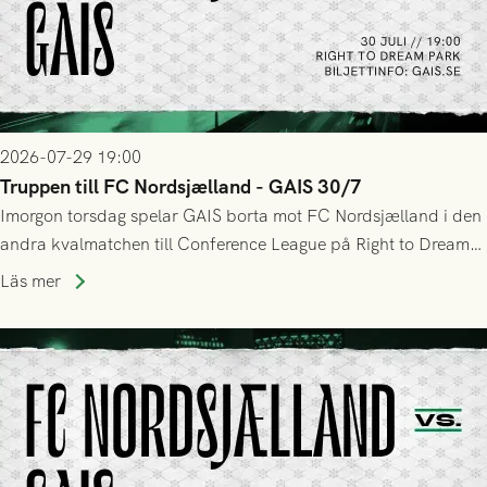
2026-07-29 19:00
Truppen till FC Nordsjælland - GAIS 30/7
Imorgon torsdag spelar GAIS borta mot FC Nordsjælland i den
andra kvalmatchen till Conference League på Right to Dream
Park! Fredrik Holmberg och ledarstaben har tagit ut följande
Läs mer
trupp till matchen: