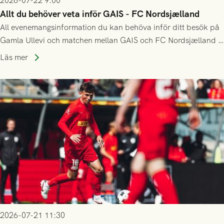
2026-07-22 9:00
Allt du behöver veta inför GAIS - FC Nordsjælland
All evenemangsinformation du kan behöva inför ditt besök på
Gamla Ullevi och matchen mellan GAIS och FC Nordsjælland i
kvalet till Conference League! Avspark kl 19.00 på torsdag
Läs mer
23/7.
2026-07-21 11:30