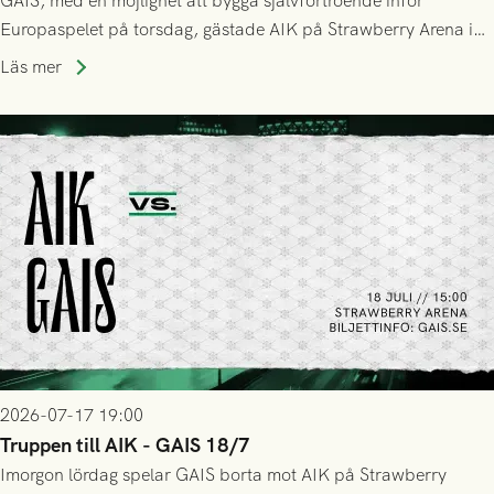
GAIS, med en möjlighet att bygga självförtroende inför
Europaspelet på torsdag, gästade AIK på Strawberry Arena i
Stockholm . Men trots konstant hotande i första halvlek av
Läs mer
GAIS så var det AIK, i andra halvlek, som höjde tempot och
lyckades få in 2-0.
2026-07-17 19:00
Truppen till AIK - GAIS 18/7
Imorgon lördag spelar GAIS borta mot AIK på Strawberry