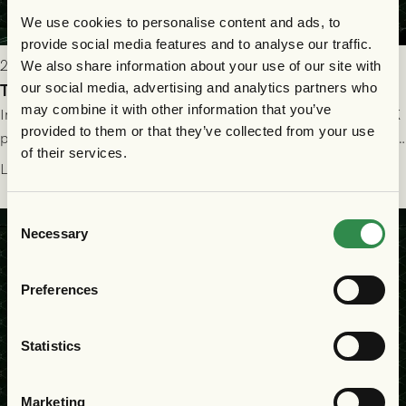
We use cookies to personalise content and ads, to
provide social media features and to analyse our traffic.
2026-07-25 19:00
We also share information about your use of our site with
our social media, advertising and analytics partners who
Truppen till GAIS - Halmstads BK 26/7
may combine it with other information that you’ve
Imorgon söndag spelar GAIS herrar hemma mot Halmstads BK
provided to them or that they’ve collected from your use
på Gamla Ullevi med avspark kl 16.30! Fredrik Holmberg och
of their services.
ledarstaben har tagit ut följande trupp till matchen:
Läs mer
Consent
Necessary
Selection
Preferences
Statistics
Marketing