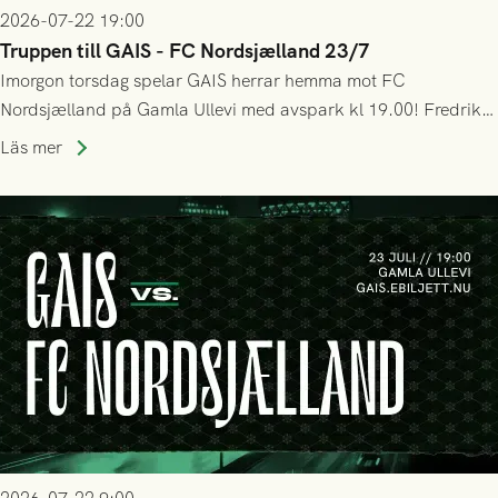
2026-07-22 19:00
Truppen till GAIS - FC Nordsjælland 23/7
Imorgon torsdag spelar GAIS herrar hemma mot FC
Nordsjælland på Gamla Ullevi med avspark kl 19.00! Fredrik
Holmberg och ledarstaben har tagit ut följande trupp till
Läs mer
matchen: