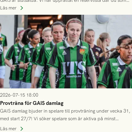
GAIS är slutsålda. Vi har upprättat en reservlista där du som
ännu inte har någon biljett kan anmäla ditt intresse. Du kan
Läs mer
inte själv överlåta din biljett till någon annan.
2026-07-15 18:00
Provträna för GAIS damlag
GAIS damlag bjuder in spelare till provträning under vecka 31,
med start 27/7! Vi söker spelare som är aktiva på minst
division 3-nivå.
Läs mer