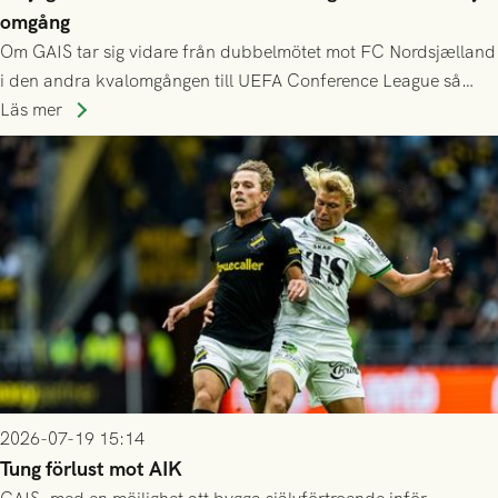
omgång
Om GAIS tar sig vidare från dubbelmötet mot FC Nordsjælland
i den andra kvalomgången till UEFA Conference League så
spelas den tredje kvalomgången kort därpå. Motståndare blir
Läs mer
då vinnaren i mötet mellan isländska Valur och HŠK Zrinjski
Mostar från Bosnien och Hercegovina.
2026-07-19 15:14
Tung förlust mot AIK