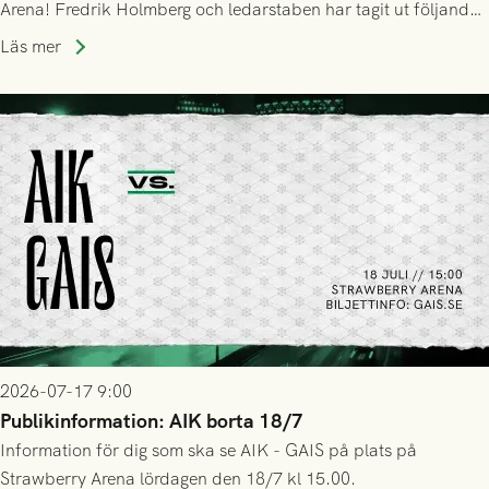
Arena! Fredrik Holmberg och ledarstaben har tagit ut följande
trupp till matchen:
Läs mer
2026-07-17 9:00
Publikinformation: AIK borta 18/7
Information för dig som ska se AIK - GAIS på plats på
Strawberry Arena lördagen den 18/7 kl 15.00.