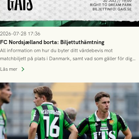
2026-07-28 17:36
FC Nordsjælland borta: Biljettuthämtning
All information om hur du byter ditt värdebevis mot
matchbiljett på plats i Danmark, samt vad som gäller för dig
som står på reservlista eller fått förhinder.
Läs mer