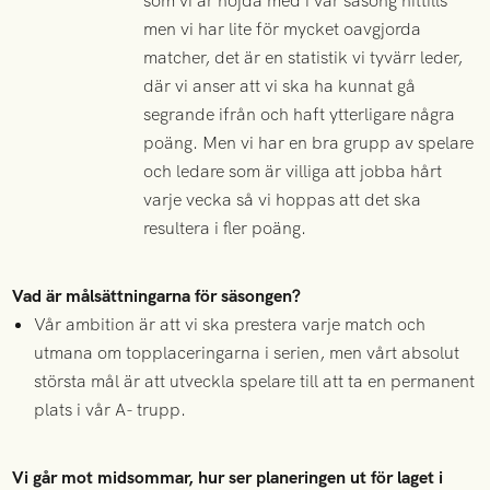
som vi är nöjda med i vår säsong hittills
men vi har lite för mycket oavgjorda
matcher, det är en statistik vi tyvärr leder,
där vi anser att vi ska ha kunnat gå
segrande ifrån och haft ytterligare några
poäng. Men vi har en bra grupp av spelare
och ledare som är villiga att jobba hårt
varje vecka så vi hoppas att det ska
resultera i fler poäng.
Vad är målsättningarna för säsongen?
Vår ambition är att vi ska prestera varje match och
utmana om topplaceringarna i serien, men vårt absolut
största mål är att utveckla spelare till att ta en permanent
plats i vår A- trupp.
Vi går mot midsommar, hur ser planeringen ut för laget i