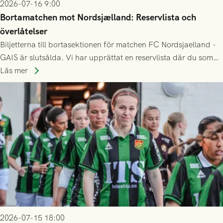
2026-07-16 9:00
Bortamatchen mot Nordsjælland: Reservlista och
överlåtelser
Biljetterna till bortasektionen för matchen FC Nordsjaelland -
GAIS är slutsålda. Vi har upprättat en reservlista där du som
ännu inte har någon biljett kan anmäla ditt intresse. Du kan
Läs mer
inte själv överlåta din biljett till någon annan.
2026-07-15 18:00