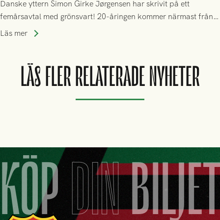
Danske yttern Simon Girke Jørgensen har skrivit på ett
femårsavtal med grönsvart! 20-åringen kommer närmast från
spel i färöiska Skála IF.
Läs mer
LÄS FLER RELATERADE NYHETER
KÖP
DIN
BILJE