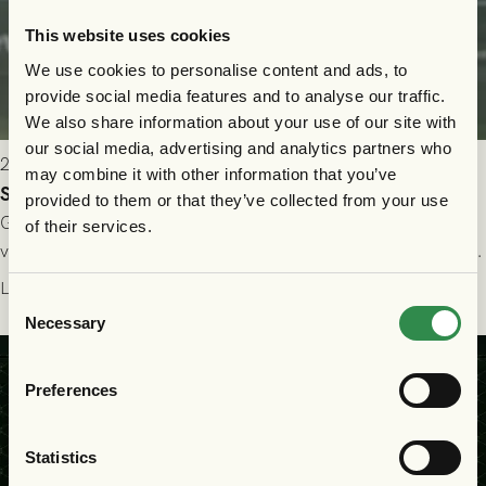
This website uses cookies
We use cookies to personalise content and ads, to
provide social media features and to analyse our traffic.
We also share information about your use of our site with
our social media, advertising and analytics partners who
2026-07-24 16:40
may combine it with other information that you’ve
Seger i första kvalmatchen mot FC Nordsjælland
provided to them or that they’ve collected from your use
GAIS dominerade i första halvlek och skapade fler chanser,
of their services.
välförtjänt fick de in ett ledningsmål strax innan halvtid. Efter
halvtidsvilan sjönk tempot när Nordsjälland tilläts ha mer av
Läs mer
Consent
bollen, men GAIS försvarade sig disciplinerat och säkrade en
Necessary
Selection
seger! Matchfoto: Mikael Josefsson & Lasse Ekström
Preferences
Statistics