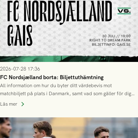
2026-07-28 17:36
FC Nordsjælland borta: Biljettuthämtning
All information om hur du byter ditt värdebevis mot
matchbiljett på plats i Danmark, samt vad som gäller för dig
som står på reservlista eller fått förhinder.
Läs mer