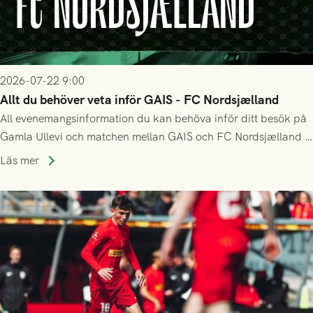
2026-07-22 9:00
Allt du behöver veta inför GAIS - FC Nordsjælland
All evenemangsinformation du kan behöva inför ditt besök på
Gamla Ullevi och matchen mellan GAIS och FC Nordsjælland i
kvalet till Conference League! Avspark kl 19.00 på torsdag
Läs mer
23/7.