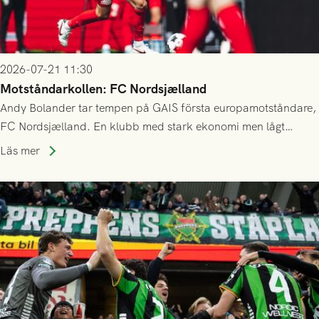
2026-07-21 11:30
Motståndarkollen: FC Nordsjælland
Andy Bolander tar tempen på GAIS första europamotståndare,
FC Nordsjælland. En klubb med stark ekonomi men lågt
publiksnitt, ett lag med både kollektiv styrka och individuell
Läs mer
finess.