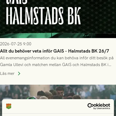
2026-07-25 9:00
Allt du behöver veta inför GAIS - Halmstads BK 26/7
All evenemangsinformation du kan behöva inför ditt besök på
Gamla Ullevi och matchen mellan GAIS och Halmstads BK i
Allsvenskan! Avspark kl 16.30 på söndag 26/7.
Läs mer