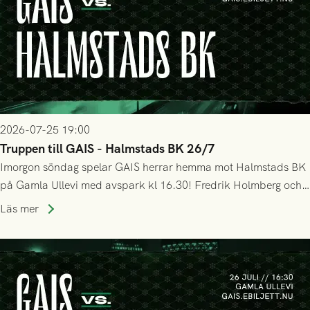
2026-07-25 19:00
Truppen till GAIS - Halmstads BK 26/7
Imorgon söndag spelar GAIS herrar hemma mot Halmstads BK
på Gamla Ullevi med avspark kl 16.30! Fredrik Holmberg och
ledarstaben har tagit ut följande trupp till matchen:
Läs mer