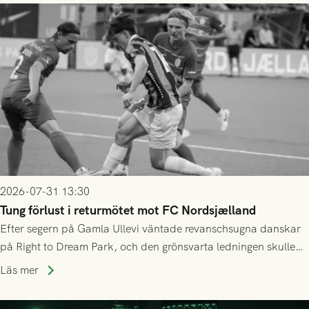
2026-07-31 13:30
Tung förlust i returmötet mot FC Nordsjælland
Efter segern på Gamla Ullevi väntade revanschsugna danskar
på Right to Dream Park, och den grönsvarta ledningen skulle
upphöra efter mindre än kvarten spelad. På lika mark visade
Läs mer
sig Nordsjälland numren för stora och matchen slutade i
tennissiffror och det grönsvarta europaäventyret tog slut.