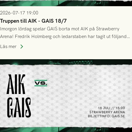
2026-07-17 19:00
Truppen till AIK - GAIS 18/7
Imorgon lördag spelar GAIS borta mot AIK på Strawberry
Arena! Fredrik Holmberg och ledarstaben har tagit ut följande
trupp till matchen:
Läs mer