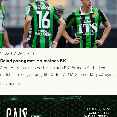
2026-07-26 21:00
Delad poäng mot Halmstads BK
Åter i Allsvenskan stod Halmstads BK för motståndet i en
match som vägde tungt till fördel för GAIS, men där poängen
delades efter dramatik på tilläggstid.
Läs mer