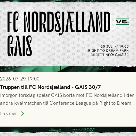
2026-07-29 19:00
Truppen till FC Nordsjælland - GAIS 30/7
Imorgon torsdag spelar GAIS borta mot FC Nordsjælland i den
andra kvalmatchen till Conference League på Right to Dream
Park! Fredrik Holmberg och ledarstaben har tagit ut följande
Läs mer
trupp till matchen: