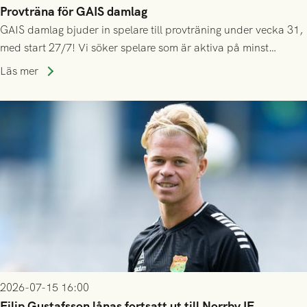
Provträna för GAIS damlag
GAIS damlag bjuder in spelare till provträning under vecka 31,
med start 27/7! Vi söker spelare som är aktiva på minst
division 3-nivå.
Läs mer
2026-07-15 16:00
Filip Gustafsson lånas fortsatt ut till Norrby IF