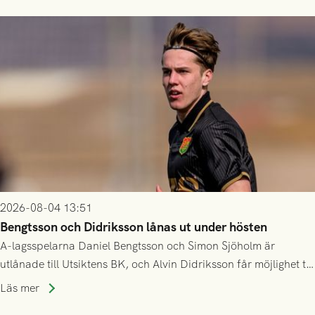
2026-08-04 13:51
Bengtsson och Didriksson lånas ut under hösten
A-lagsspelarna Daniel Bengtsson och Simon Sjöholm är
utlånade till Utsiktens BK, och Alvin Didriksson får möjlighet till
speltid i Hestrafors genom föreningssamarbete.
Läs mer