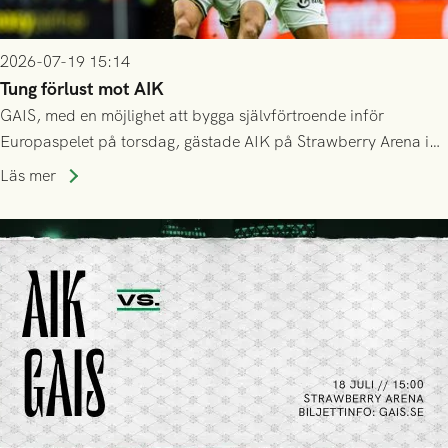
2026-07-19 15:14
Tung förlust mot AIK
GAIS, med en möjlighet att bygga självförtroende inför
Europaspelet på torsdag, gästade AIK på Strawberry Arena i
Stockholm . Men trots konstant hotande i första halvlek av
Läs mer
GAIS så var det AIK, i andra halvlek, som höjde tempot och
lyckades få in 2-0.