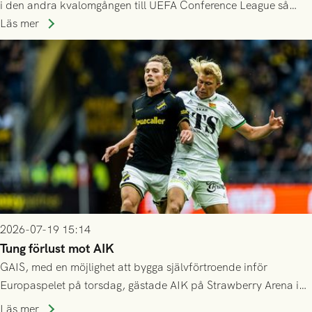
i den andra kvalomgången till UEFA Conference League så
spelas den tredje kvalomgången kort därpå. Motståndare blir
Läs mer
då vinnaren i mötet mellan isländska Valur och HŠK Zrinjski
Mostar från Bosnien och Hercegovina.
2026-07-19 15:14
Tung förlust mot AIK
GAIS, med en möjlighet att bygga självförtroende inför
Europaspelet på torsdag, gästade AIK på Strawberry Arena i
Stockholm . Men trots konstant hotande i första halvlek av
Läs mer