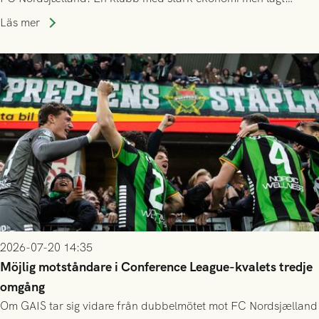
publiksnitt, ett lag med både kollektiv styrka och individuell
Läs mer
finess.
2026-07-20 14:35
Möjlig motståndare i Conference League-kvalets tredje
omgång
Om GAIS tar sig vidare från dubbelmötet mot FC Nordsjælland