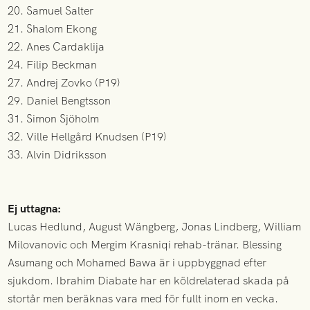
20. Samuel Salter
21. Shalom Ekong
22. Anes Cardaklija
24. Filip Beckman
27. Andrej Zovko (P19)
29. Daniel Bengtsson
31. Simon Sjöholm
32. Ville Hellgård Knudsen (P19)
33. Alvin Didriksson
Ej uttagna:
Lucas Hedlund, August Wängberg, Jonas Lindberg, William
Milovanovic och Mergim Krasniqi rehab-tränar. Blessing
Asumang och Mohamed Bawa är i uppbyggnad efter
sjukdom. Ibrahim Diabate har en köldrelaterad skada på
stortår men beräknas vara med för fullt inom en vecka.