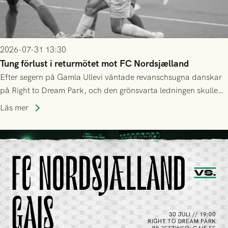
2026-07-31 13:30
Tung förlust i returmötet mot FC Nordsjælland
Efter segern på Gamla Ullevi väntade revanschsugna danskar
på Right to Dream Park, och den grönsvarta ledningen skulle
upphöra efter mindre än kvarten spelad. På lika mark visade
Läs mer
sig Nordsjälland numren för stora och matchen slutade i
tennissiffror och det grönsvarta europaäventyret tog slut.