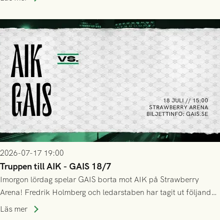
GAIS så var det AIK, i andra halvlek, som höjde tempot och
lyckades få in 2-0.
2026-07-17 19:00
Truppen till AIK - GAIS 18/7
Imorgon lördag spelar GAIS borta mot AIK på Strawberry
Arena! Fredrik Holmberg och ledarstaben har tagit ut följande
trupp till matchen:
Läs mer