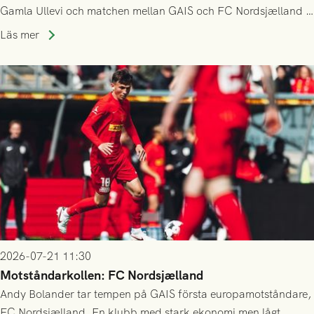
Gamla Ullevi och matchen mellan GAIS och FC Nordsjælland i
kvalet till Conference League! Avspark kl 19.00 på torsdag
Läs mer
23/7.
2026-07-21 11:30
Motståndarkollen: FC Nordsjælland
Andy Bolander tar tempen på GAIS första europamotståndare,
FC Nordsjælland. En klubb med stark ekonomi men lågt