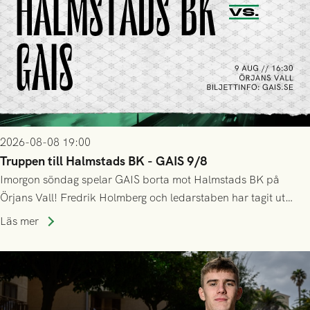
2026-08-08 19:00
Truppen till Halmstads BK - GAIS 9/8
Imorgon söndag spelar GAIS borta mot Halmstads BK på
Örjans Vall! Fredrik Holmberg och ledarstaben har tagit ut
följande trupp till matchen:
Läs mer