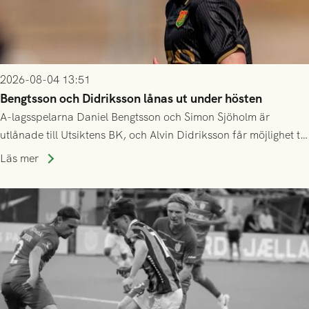
2026-08-04 13:51
Bengtsson och Didriksson lånas ut under hösten
A-lagsspelarna Daniel Bengtsson och Simon Sjöholm är
utlånade till Utsiktens BK, och Alvin Didriksson får möjlighet till
speltid i Hestrafors genom föreningssamarbete.
Läs mer