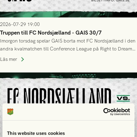
2026-07-29 19:00
Truppen till FC Nordsjælland - GAIS 30/7
Imorgon torsdag spelar GAIS borta mot FC Nordsjælland i den
andra kvalmatchen till Conference League på Right to Dream
Park! Fredrik Holmberg och ledarstaben har tagit ut följande
Läs mer
trupp till matchen:
This website uses cookies