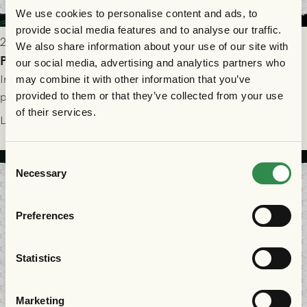
We use cookies to personalise content and ads, to
provide social media features and to analyse our traffic.
2026-07-29 9:15
We also share information about your use of our site with
Publikinformation: FC Nordsjælland - GAIS 30/7
our social media, advertising and analytics partners who
Information för dig som ska se FC Nordsjælland - GAIS på
may combine it with other information that you’ve
provided to them or that they’ve collected from your use
plats på Right to Dream Park torsdagen den 30/7 kl. 19.00.
of their services.
Läs mer
Consent
Necessary
Selection
Preferences
Statistics
Marketing