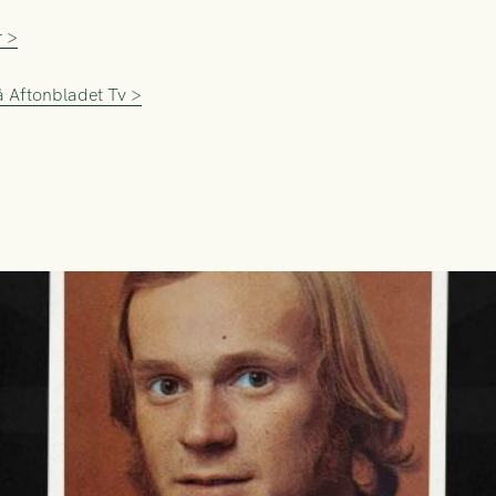
r >
 Aftonbladet Tv >