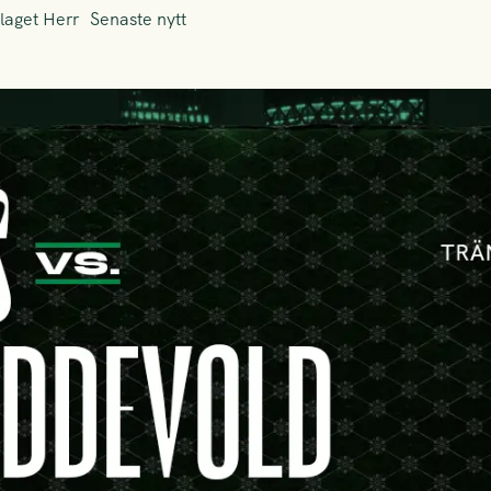
laget Herr
Senaste nytt