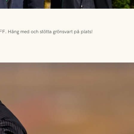
FF. Häng med och stötta grönsvart på plats!