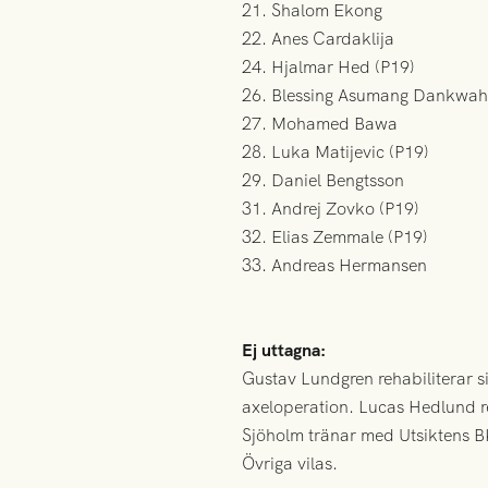
21. Shalom Ekong
22. Anes Cardaklija
24. Hjalmar Hed (P19)
26. Blessing Asumang Dankwah
27. Mohamed Bawa
28. Luka Matijevic (P19)
29. Daniel Bengtsson
31. Andrej Zovko (P19)
32. Elias Zemmale (P19)
33. Andreas Hermansen
Ej uttagna:
Gustav Lundgren rehabiliterar si
axeloperation. Lucas Hedlund r
Sjöholm tränar med Utsiktens B
‍Övriga vilas.