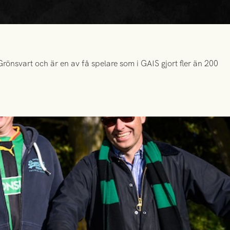
önsvart och är en av få spelare som i GAIS gjort fler än 200