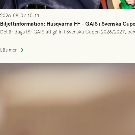
2026-08-07 10:11
Biljettinformation: Husqvarna FF - GAIS i Svenska Cup
Det är dags för GAIS att gå in i Svenska Cupen 2026/2027, och
Läs mer