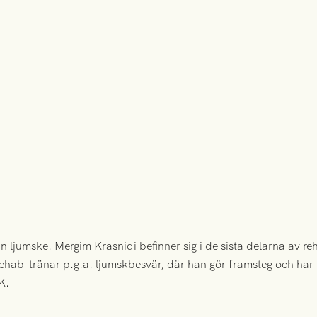
n ljumske. Mergim Krasniqi befinner sig i de sista delarna av reha
ehab-tränar p.g.a. ljumskbesvär, där han gör framsteg och har
K.