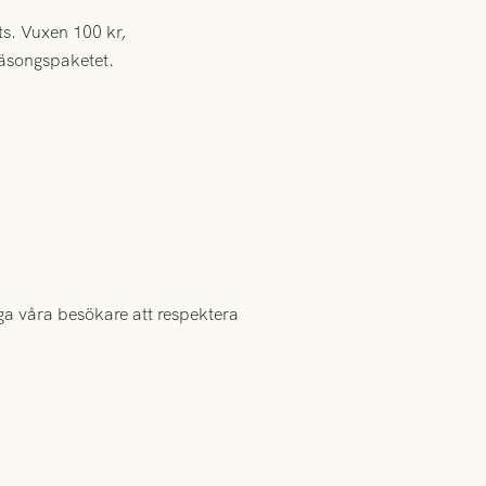
ts. Vuxen 100 kr,
säsongspaketet.
ga våra besökare att respektera